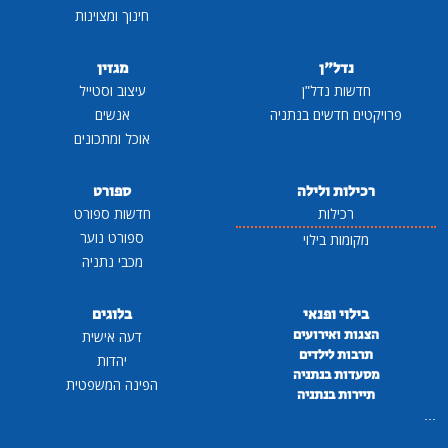
חינוך ומצוינות
נדל"ן
מגזין
חדשות נדל"ן
עיצוב וסטייל
פרויקטים חדשים בנתניה
אנשים
אוכל ומתכונים
רכילות ולילה
ספורט
רכילות
חדשות ספורט
ספורט נוער
מקומות בילוי
מכבי נתניה
בילוי ופנאי
בלוגים
הצגות ואירועים
דעה אישית
תרבות לילדים
יהדות
מסעדות בנתניה
הפינה המשפטית
תיירות בנתניה
...