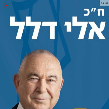
×
פרסומת