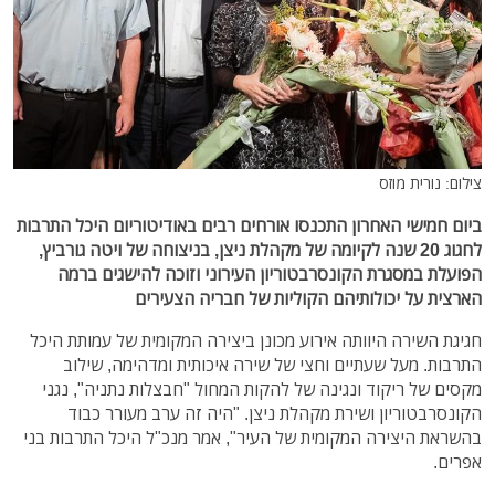
צילום: נורית מוזס
ביום חמישי האחרון התכנסו אורחים רבים באודיטוריום היכל התרבות
לחגוג 20 שנה לקיומה של מקהלת ניצן, בניצוחה של ויטה גורביץ,
הפועלת במסגרת הקונסרבטוריון העירוני וזוכה להישגים ברמה
הארצית על יכולותיהם הקוליות של חבריה הצעירים
חגיגת השירה היוותה אירוע מכונן ביצירה המקומית של עמותת היכל
התרבות. מעל שעתיים וחצי של שירה איכותית ומדהימה, שילוב
מקסים של ריקוד ונגינה של להקות המחול "חבצלות נתניה", נגני
הקונסרבטוריון ושירת מקהלת ניצן. "היה זה ערב מעורר כבוד
בהשראת היצירה המקומית של העיר", אמר מנכ"ל היכל התרבות בני
אפרים.