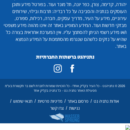
יהודה, קדימה, צורן, כפר יונה, תל מונד ועוד. בפורטל מידע ותוכן
העוסקים בנתניה והסביבה על כל רבדיה: תרבות ובילוי, שירותים
עירוניים, מידע על העיר, מדריך עסקים, חברה, רכילות, ספורט,
מבזקי חדשות ועוד. המידע המופיע באתר זה אינו מהווה מידע משפטי
ו/או מידע רשמי הניתן להסתמך עליו. אין המערכת אחראית בצורה כל
שהיא על נזקים כלשהם שנגרמו מהסתמכות על המידע הנמצא
באתר.
נתניהנט ברשתות החברתיות
2026 © נתניהנט - כל העיר בקליק אחד! - כל הזכויות שמורות לחברת לשם בר תקשורת בע"מ
מפעילת האתר נתניה נט - כל נתניה בקליק אחד
/
/
/
/
אודות נתניה נט
פרסום באתר
מדיניות פרטיות
תנאי שימוש
/
נגישות
צרו קשר