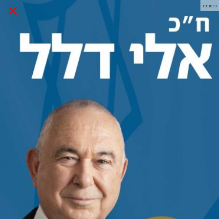
×
פרסומת