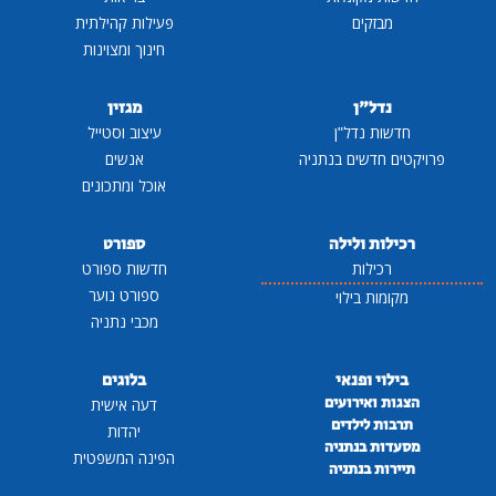
מבזקים
פעילות קהילתית
חינוך ומצוינות
נדל"ן
מגזין
חדשות נדל"ן
עיצוב וסטייל
פרויקטים חדשים בנתניה
אנשים
אוכל ומתכונים
רכילות ולילה
ספורט
רכילות
חדשות ספורט
ספורט נוער
מקומות בילוי
מכבי נתניה
בילוי ופנאי
בלוגים
הצגות ואירועים
דעה אישית
תרבות לילדים
יהדות
מסעדות בנתניה
הפינה המשפטית
תיירות בנתניה
...