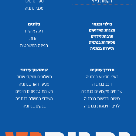
מקומות בילוי
ספורט נוער
מכבי נתניה
בילוי ופנאי
בלוגים
הצגות ואירועים
דעה אישית
תרבות לילדים
יהדות
מסעדות בנתניה
הפינה המשפטית
תיירות בנתניה
...
מדריך עסקים
שימושון עירוני
בעלי מקצוע בנתניה
תשלומים ומוקדי שרות
רכב בנתניה
סניפי דואר בנתניה
שרותים מקצועיים בנתניה
רשימת טלפונים חיוניים
טיפוח ובריאות בנתניה
משרדי ממשלה בנתניה
ילדים ותינוקות בנתניה
בנקים בנתניה
...
...