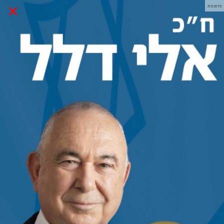
×
פרסומת