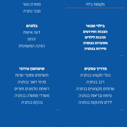
מקומות בילוי
ספורט נוער
מכבי נתניה
בילוי ופנאי
בלוגים
הצגות ואירועים
דעה אישית
תרבות לילדים
יהדות
מסעדות בנתניה
הפינה המשפטית
תיירות בנתניה
...
מדריך עסקים
שימושון עירוני
בעלי מקצוע בנתניה
תשלומים ומוקדי שרות
רכב בנתניה
סניפי דואר בנתניה
שרותים מקצועיים בנתניה
רשימת טלפונים חיוניים
טיפוח ובריאות בנתניה
משרדי ממשלה בנתניה
ילדים ותינוקות בנתניה
בנקים בנתניה
...
...