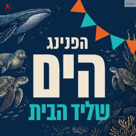
×
פרסומת