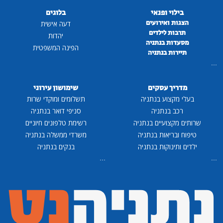
בילוי ופנאי
בלוגים
הצגות ואירועים
דעה אישית
תרבות לילדים
יהדות
מסעדות בנתניה
הפינה המשפטית
תיירות בנתניה
...
מדריך עסקים
שימושון עירוני
בעלי מקצוע בנתניה
תשלומים ומוקדי שרות
רכב בנתניה
סניפי דואר בנתניה
שרותים מקצועיים בנתניה
רשימת טלפונים חיוניים
טיפוח ובריאות בנתניה
משרדי ממשלה בנתניה
ילדים ותינוקות בנתניה
בנקים בנתניה
...
...