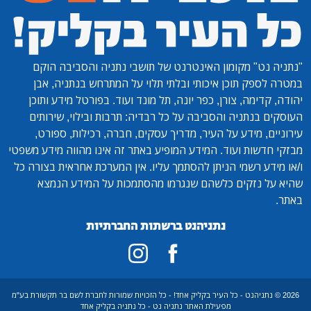
"נתניה נט"
מקומון האינטרנט של תושבי נתניה והסביבה הוקם
במטרה לספק תוכן איכותי ובלתי תלוי על המתרחש בנתניה, אבן
יהודה, קדימה, צורן, כפר יונה, תל מונד ועוד. בפורטל מידע ותוכן
העוסקים בנתניה והסביבה על כל רבדיה: תרבות ובילוי, שירותים
עירוניים, מידע על העיר, מדריך עסקים, חברה, רכילות, ספורט,
מבזקי חדשות ועוד. המידע המופיע באתר זה אינו מהווה מידע משפטי
ו/או מידע רשמי הניתן להסתמך עליו. אין המערכת אחראית בצורה כל
שהיא על נזקים כלשהם שנגרמו מהסתמכות על המידע הנמצא
באתר.
נתניהנט ברשתות החברתיות
2026 © נתניהנט - כל העיר בקליק אחד! - כל הזכויות שמורות לחברת לשם בר תקשורת בע"מ
מפעילת האתר נתניה נט - כל נתניה בקליק אחד