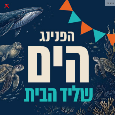
×
פרסומת