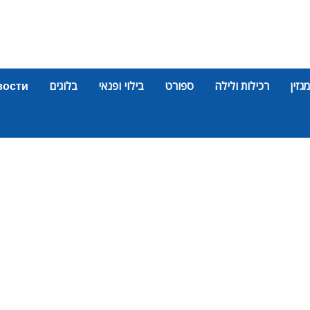
מגזין
רכילות ולילה
ספורט
בילוי ופנאי
בלוגים
вости