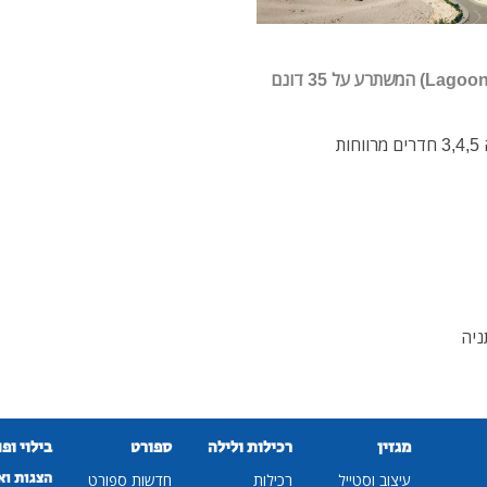
על רצועת חוף הים של נתניה דמרי בונה פרויקט לגון (Lagoon) המשתרע על 35 דונם
בקומפלקס בין היתר 2 בנייני מגורים ובהם דירות יוקרה 3,4,5 חדרים מרווחות
ניה
מגזין
רכילות ולילה
ספורט
בילוי ופ
הצגות וא
עיצוב וסטייל
רכילות
חדשות ספורט