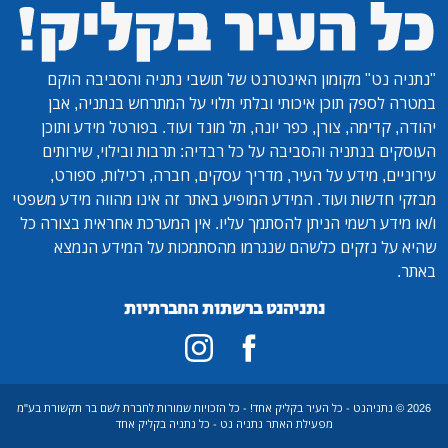
"נתניה נט"
מקומון האינטרנט של תושבי נתניה והסביבה הוקם
במטרה לספק תוכן איכותי ובלתי תלוי על המתרחש בנתניה, אבן
יהודה, קדימה, צורן, כפר יונה, תל מונד ועוד. בפורטל מידע ותוכן
העוסקים בנתניה והסביבה על כל רבדיה: תרבות ובילוי, שירותים
עירוניים, מידע על העיר, מדריך עסקים, חברה, רכילות, ספורט,
מבזקי חדשות ועוד. המידע המופיע באתר זה אינו מהווה מידע משפטי
ו/או מידע רשמי הניתן להסתמך עליו. אין המערכת אחראית בצורה כל
שהיא על נזקים כלשהם שנגרמו מהסתמכות על המידע הנמצא
באתר.
נתניהנט ברשתות החברתיות
2026 © נתניהנט - כל העיר בקליק אחד! - כל הזכויות שמורות לחברת לשם בר תקשורת בע"מ
מפעילת האתר נתניה נט - כל נתניה בקליק אחד