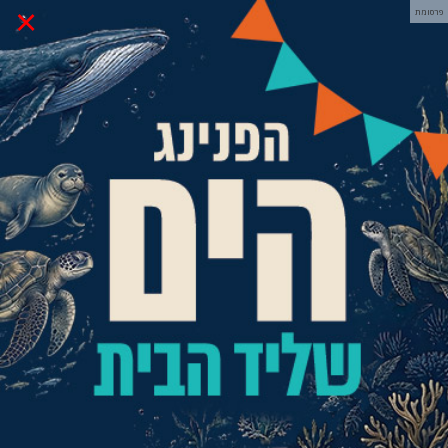
×
פרסומת