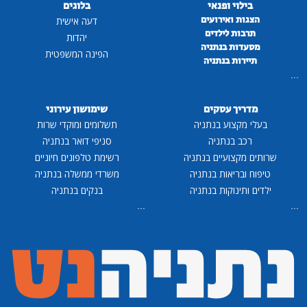
בילוי ופנאי
בלוגים
הצגות ואירועים
דעה אישית
תרבות לילדים
יהדות
מסעדות בנתניה
הפינה המשפטית
תיירות בנתניה
...
מדריך עסקים
שימושון עירוני
בעלי מקצוע בנתניה
תשלומים ומוקדי שרות
רכב בנתניה
סניפי דואר בנתניה
שרותים מקצועיים בנתניה
רשימת טלפונים חיוניים
טיפוח ובריאות בנתניה
משרדי ממשלה בנתניה
ילדים ותינוקות בנתניה
בנקים בנתניה
...
...