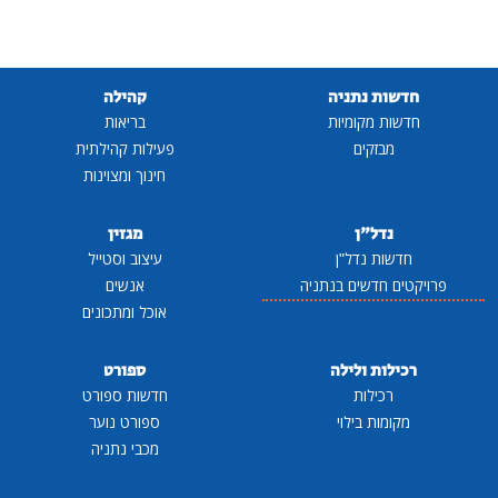
חדשות נתניה
קהילה
חדשות מקומיות
בריאות
מבזקים
פעילות קהילתית
חינוך ומצוינות
נדל"ן
מגזין
חדשות נדל"ן
עיצוב וסטייל
פרויקטים חדשים בנתניה
אנשים
אוכל ומתכונים
רכילות ולילה
ספורט
רכילות
חדשות ספורט
מקומות בילוי
ספורט נוער
מכבי נתניה