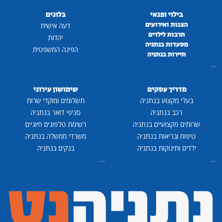
בילוי ופנאי
בלוגים
הצגות ואירועים
דעה אישית
תרבות לילדים
יהדות
מסעדות בנתניה
הפינה המשפטית
תיירות בנתניה
...
מדריך עסקים
שימושון עירוני
בעלי מקצוע בנתניה
תשלומים ומוקדי שרות
רכב בנתניה
סניפי דואר בנתניה
שרותים מקצועיים בנתניה
רשימת טלפונים חיוניים
טיפוח ובריאות בנתניה
משרדי ממשלה בנתניה
ילדים ותינוקות בנתניה
בנקים בנתניה
...
...