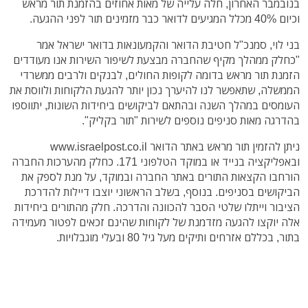
בנובמבר האחרון, חלה עלייה של מאות אחוזים בהזמנת תור מראש
וכיום 40% מכלל המגיעים לדואר כבר מזמינים תור לפני ההגעה.
בני לוי, סמנכ"ל חטיבת הדואר והקמעונאות בדואר ישראל אמר
"כחלק ממהלך מקיף שהחברה מבצעת לשיפור השירות אנו מעודדים
הזמנת תור מראש בדומה לקופות החולים, לבנקים ולרבים ממשרדי
הממשלה, שתאפשר לנו להיערך נכון יותר להגעת הלקוחות ולווסת את
העומסים במהלך השנה ובהתאם לביקושים ביחידות השונות, יתווספו
בהדרגה מאות סניפים נוספים לשירות "תור בקליק".
ניתן להזמין תור מראש באתר הדואר www.israelpost.co.il
ובאפליקציה בנייד או במוקד הטלפוני 171. כחלק מהערכות החברה
הורחבו הקצאות התורים באתר החברה ובמוקד, על מנת לספק את
הביקושים בסניפים. בנוסף, בשלב הראשוני יוצבו דיילות להדרכת
הציבור וייתלו שלטי הסבר להכוונה והדרכה. חלק מהתורים ביחידות
אלה יוקצו להגעה מזדמנת של לקוחות שהינם זכאים לפטור מעמידה
בתור, בכללם אזרחים ותיקים מעל גיל 80 ובעלי מוגבלויות.