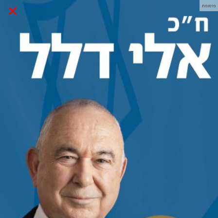
×
פרסומת