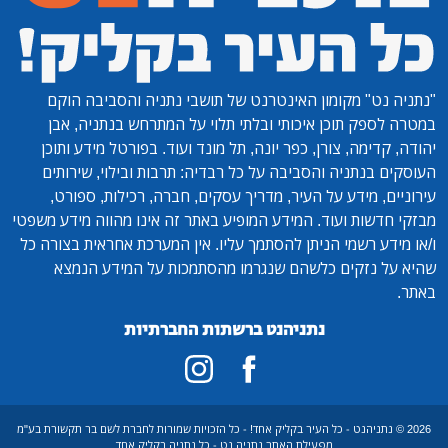
"נתניה נט"
מקומון האינטרנט של תושבי נתניה והסביבה הוקם
במטרה לספק תוכן איכותי ובלתי תלוי על המתרחש בנתניה, אבן
יהודה, קדימה, צורן, כפר יונה, תל מונד ועוד. בפורטל מידע ותוכן
העוסקים בנתניה והסביבה על כל רבדיה: תרבות ובילוי, שירותים
עירוניים, מידע על העיר, מדריך עסקים, חברה, רכילות, ספורט,
מבזקי חדשות ועוד. המידע המופיע באתר זה אינו מהווה מידע משפטי
ו/או מידע רשמי הניתן להסתמך עליו. אין המערכת אחראית בצורה כל
שהיא על נזקים כלשהם שנגרמו מהסתמכות על המידע הנמצא
באתר.
נתניהנט ברשתות החברתיות
2026 © נתניהנט - כל העיר בקליק אחד! - כל הזכויות שמורות לחברת לשם בר תקשורת בע"מ
מפעילת האתר נתניה נט - כל נתניה בקליק אחד