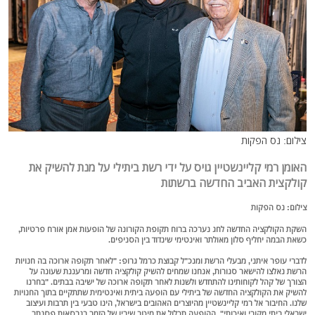
צילום: נס הפקות
האומן רמי קליינשטיין גויס על ידי רשת ביתילי על מנת להשיק את
קולקצית האביב החדשה ברשתות
צילום: נס הפקות
השקת הקולקציה החדשה לחג נערכה ברוח תקופת הקורונה של הופעות אמן אורח פרטיות,
כשאת הבמה יחליף סלון מאולתר ואינטימי שינדוד בין הסניפים.
לדברי עופר איתני, מבעלי הרשת ומנכ"ל קבוצת כרמל גרופ: "לאחר תקופה ארוכה בה חנויות
הרשת נאלצו להישאר סגורות, אנחנו שמחים להשיק קולקציה חדשה ומרעננת שעונה על
הצורך של קהל לקוחותינו להתחדש ולשנות לאחר תקופה ארוכה של ישיבה בבתים. "בחרנו
להשיק את הקולקציה החדשה של ביתילי עם הופעה ביתית ואינטימית שתתקיים בתוך החנויות
שלנו. החיבור אל רמי קליינשטיין מהיוצרים האהובים בישראל, הינו טבעי בין תרבות ועיצוב
ישראלי ביתי מקורי ואיכותי". ההופעה תכלול את מיטב שיריו של הזמר בגרסאות פסנתר