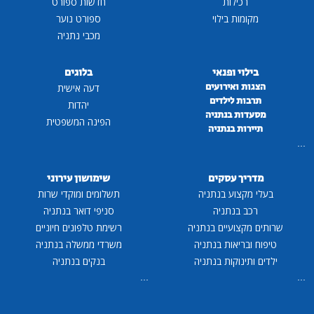
רכילות
חדשות ספורט
מקומות בילוי
ספורט נוער
מכבי נתניה
בילוי ופנאי
בלוגים
הצגות ואירועים
דעה אישית
תרבות לילדים
יהדות
מסעדות בנתניה
הפינה המשפטית
תיירות בנתניה
...
מדריך עסקים
שימושון עירוני
בעלי מקצוע בנתניה
תשלומים ומוקדי שרות
רכב בנתניה
סניפי דואר בנתניה
שרותים מקצועיים בנתניה
רשימת טלפונים חיוניים
טיפוח ובריאות בנתניה
משרדי ממשלה בנתניה
ילדים ותינוקות בנתניה
בנקים בנתניה
...
...