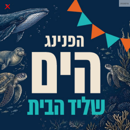
×
פרסומת