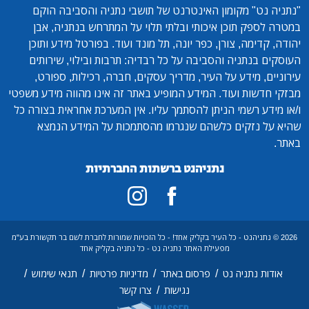
"נתניה נט"
מקומון האינטרנט של תושבי נתניה והסביבה הוקם
במטרה לספק תוכן איכותי ובלתי תלוי על המתרחש בנתניה, אבן
יהודה, קדימה, צורן, כפר יונה, תל מונד ועוד. בפורטל מידע ותוכן
העוסקים בנתניה והסביבה על כל רבדיה: תרבות ובילוי, שירותים
עירוניים, מידע על העיר, מדריך עסקים, חברה, רכילות, ספורט,
מבזקי חדשות ועוד. המידע המופיע באתר זה אינו מהווה מידע משפטי
ו/או מידע רשמי הניתן להסתמך עליו. אין המערכת אחראית בצורה כל
שהיא על נזקים כלשהם שנגרמו מהסתמכות על המידע הנמצא
באתר.
נתניהנט ברשתות החברתיות
2026 © נתניהנט - כל העיר בקליק אחד! - כל הזכויות שמורות לחברת לשם בר תקשורת בע"מ
מפעילת האתר נתניה נט - כל נתניה בקליק אחד
/
/
/
/
אודות נתניה נט
פרסום באתר
מדיניות פרטיות
תנאי שימוש
/
נגישות
צרו קשר