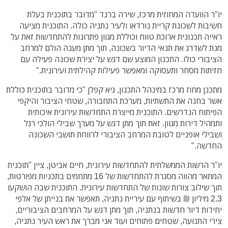
יו''ר הוועדה המחוזית מרכז, שירה ברנד "מדובר בתוכנית בעלת
חשיבות לשכונת קריית נורדאו ולעיר נתניה כולה. התוכנית מציעה
ראייה תכנונית ארוכת טווח וכוללת מגוון פתרונות להתחדשות זאת על
מנת לשדרג את תנאי הדיור בשכונה, תוך מתן מענה הולם למרחב
הציבורי כולו. התכנון המוצע שם דגש על יצירת שכונה פעילה עם
חזיתות מסחר ותעסוקה ומאפשר פעילות קהילתית ועירונית."
מתכנן מחוז מרכז במינהל התכנון, גיא קפלן "כי מדובר בתוכנית כוללת
אשר בחנה את התשתיות, מערכת התחבורה, שטחי הציבור והיקפי
הפיתוח הנדרשים. התוכנית מייצרת התחדשות עירונית איכותית
ותמהיל דירות מגוון. זאת תוך מתן דגש על מערך שבילי הולכי רגל
ושבילי אופניים לטובת המרחב הציבורי לרווחת תושבי השכונה
החדשה."
יו"ר הרשות הממשלתית להתחדשות עירונית, חיים אביטן, ציין "תוכנית
המתאר מהווה מסגרת להתחדשות של 16 מתחמים בתכניות מפורטות,
תוך שילוב צורות שונות של התחדשות עירונית. התוכנית שבה הושקעו
2.3 מיליון ₪ בשיתוף עם עיריית נתניה, תאפשר את בנייתן של אלפי
יחידות דיור חדשות בנתניה, תוך מתן דגש על המרחבים הציבוריים,
צירי התנועה, שטחים פתוחים ועוד אני מברך את ראש העיר נתניה,