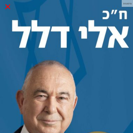
×
פרסומת