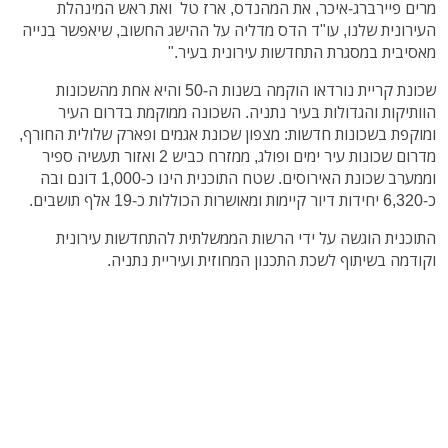
מרים פיירברג-איכר, את המהנדס, ארז טל ואת ראש המינהלת
העירונית שלנו, עו"ד הדס מדליה על ההישג החשוב, שיאפשר בנייה
מאסיבית במסגרת התחדשות עירונית בעיר."
שכונת קריית נורדאו הוקמה בשנות ה-50 והיא אחת מהשכונות
הוותיקות והגדולות בעיר נתניה. השכונה ממוקמת בדרום העיר
ומוקפת בשכונות חדשות: מצפון שכונת אגמים ופארק שלולית החורף,
מדרום שכונות עיר ימים ופולג, ממזרח כביש 2 ואזור תעשיה ספיר
וממערב שכונת האירוסים. שטח התוכנית הינו כ-1,000 דונם ובה
כ-6,320 יחידות דיור קיימות ומאושרות הכוללות כ-19 אלף תושבים.
התוכנית הוגשה על ידי הרשות הממשלתית להתחדשות עירונית
וקודמה בשיתוף לשכת התכנון המחוזית ועיריית נתניה.