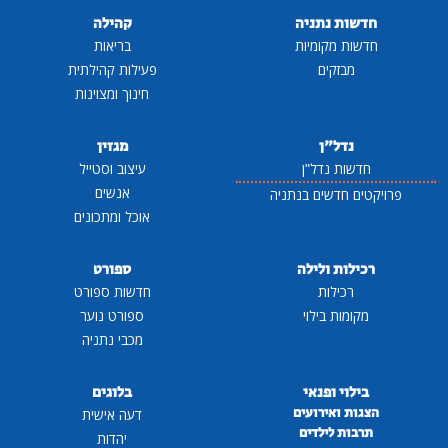
חדשות נתניה
קהילה
חדשות מקומיות
בריאות
מבזקים
פעילות קהילתית
חינוך ומצוינות
נדל"ן
מגזין
חדשות נדל"ן
עיצוב וסטייל
אנשים
פרויקטים חדשים בנתניה
אוכל ומתכונים
רכילות ולילה
ספורט
רכילות
חדשות ספורט
מקומות בילוי
ספורט נוער
מכבי נתניה
בילוי ופנאי
בלוגים
הצגות ואירועים
דעה אישית
תרבות לילדים
יהדות