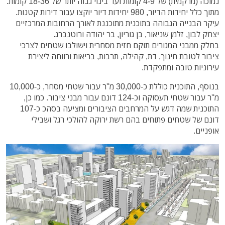
נמוכה (מרקמית) של 4-9 קומות ועד בינוי גבוה יותר של 18-36 קומות.
מתוך כלל יחידות הדיור, 980 יחידות דיור יוקצו עבור דירות קטנות.
עיקר הבנייה הגבוהה בתוכנית מתוכננת לאורך הרחובות המרכזיים
יצחק לבון, זלמן שניאור, בן גוריון, בר יהודה ורוטנברג.
בחלק ממבני המגורים תוקם חזית מסחרית וישולבו שטחים לצרכי
ציבור לטובת חינוך, דת, קהילה, תרבות, בריאות ורווחה ליצירת
עירוניות טובה ומתפקדת.
בנוסף, התוכנית כוללת כ-30,000 מ''ר עבור שטחי מסחר, כ-10,000
מ''ר עבור שטחי תעסוקה וכ-124 דונם עבור מבני ציבור. כמו כן,
התוכנית שמה דגש על המרחבים הציבורים ומציעה בסהכ כ-107
דונם של שטחים פתוחים בהם רשת ירוקה להולכי רגל ושבילי
אופניים.