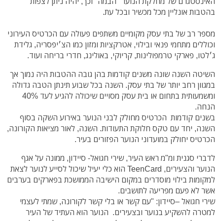
האינסטגרם של מחלקת הנוער "הבמה" וכך, יהיה ניתן לצפות
בהטבות אונליין מכל מכשיר ובכל עת.
מספר רב של בתי עסק מקומיים משתפים פעולה עם הכרטיס העירוני
וכוללים מתחמי פנאי ובילוי, אטרקציות ומזון כמו הצ׳יפסריה, גלידת
ג׳לטו, פארקי טרמפולינות, קריוקי, באולינג, חדרי בריחה ועוד.
השיטה השנה שונה משנים קודמות בהן גובה ההטבות היה נמוך אך
במגוון רחב יותר של בתי עסק. השנה בכל שבוע תינתן הטבה גדולה
ומשמעותית בתחום או בית עסק מסויים שיכולה להגיע לעד 40%
הנחה.
בשנים קודמות הכרטיס מחולק לבני הנוער באירוע השקה בסוף
השנה, יחד עם טקס חלוקת התעודות. השנה, לאור מציאות הקורונה,
הכרטיס יחולק במועדוני הנוער הפזורים בעיר.
לדברי סגנית ומ"מ ראש העיר, שירי חגואל- סיידון, ממונה על אגף
הנוער והצעירים, TeenCard הוא כלי יעיל שיכול לסייע לנוער לצאת
למקומות בילוי מוסדרים במקום הישיבה הממושכת בפארקים בערבים
אשר לא פעם מפריעה לתושבים.
שירי חגואל –סיידון: "עם קשר או בלי קשר לקורונה, שמתי לעצמי
למטרה להשקיע בנוער ובצעירים. הנוער הוא העתיד של העיר