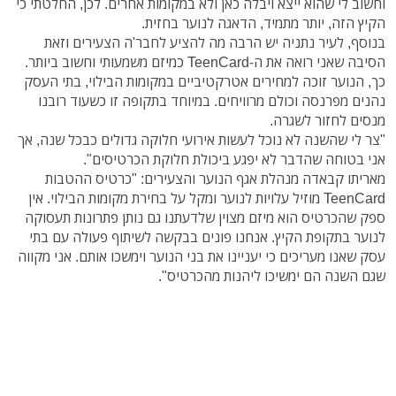
וחשוב לי שהוא ייצא ויבלה כאן ולא במקומות אחרים. לכן, החלטתי כי
הקיץ הזה, יותר מתמיד, הדאגה לנוער בחזית.
בנוסף, לעיר נתניה יש הרבה מה להציע לחבר'ה הצעירים וזאת
הסיבה שאני רואה את ה-TeenCard כמיזם משמעותי וחשוב ביותר.
כך, הנוער זוכה למחירים אטרקטיביים במקומות הבילוי, בתי העסק
נהנים מפרנסה וכולם מרוויחים. במיוחד בתקופה זו כשעוד רובנו
מנסים לחזור לשגרה.
"צר לי שהשנה לא נוכל לעשות אירועי חלוקה גדולים כבכל שנה, אך
אני בטוחה שהדבר לא יפגע ביכולת חלוקת הכרטיסים".
מאריתו קבאדה מנהלת אגף הנוער והצעירים: "כרטיס ההטבות
TeenCard מוזיל עלויות לנוער ומקל על בחירת מקומות הבילוי. אין
ספק שהכרטיס הוא מיזם מצוין שלדעתנו גם נותן פתרונות תעסוקה
לנוער בתקופת הקיץ. אנחנו פונים בבקשה לשיתוף פעולה עם בתי
עסק שאנו מעריכים כי יעניינו את בני הנוער וימשכו אותם. אני מקווה
שגם השנה הם ימשיכו ליהנות מהכרטיס".