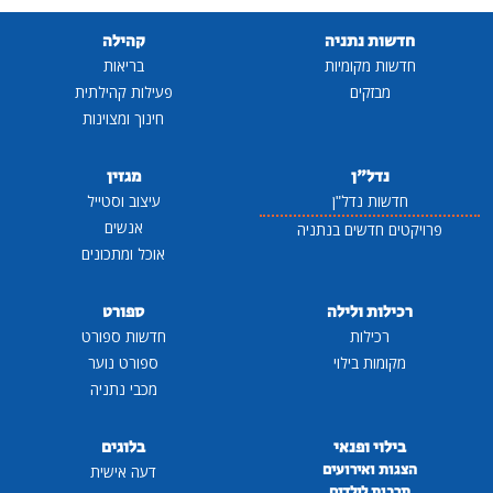
חדשות נתניה
קהילה
חדשות מקומיות
בריאות
מבזקים
פעילות קהילתית
חינוך ומצוינות
נדל"ן
מגזין
חדשות נדל"ן
עיצוב וסטייל
אנשים
פרויקטים חדשים בנתניה
אוכל ומתכונים
רכילות ולילה
ספורט
רכילות
חדשות ספורט
מקומות בילוי
ספורט נוער
מכבי נתניה
בילוי ופנאי
בלוגים
הצגות ואירועים
דעה אישית
תרבות לילדים