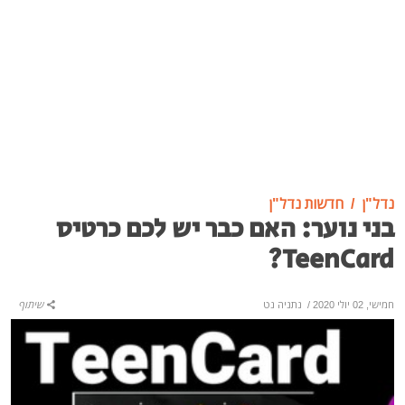
נדל"ן
חדשות נדל"ן
בני נוער: האם כבר יש לכם כרטיס
TeenCard?
חמישי, 02 יולי 2020
/
נתניה נט
שיתוף