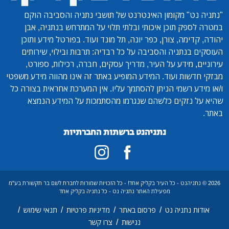
"נתניה נט"
מקומון האינטרנט של תושבי נתניה והסביבה הוקם
במטרה לספק תוכן איכותי ובלתי תלוי על המתרחש בנתניה, אבן
יהודה, קדימה, צורן, כפר יונה, תל מונד ועוד. בפורטל מידע ותוכן
העוסקים בנתניה והסביבה על כל רבדיה: תרבות ובילוי, שירותים
עירוניים, מידע על העיר, מדריך עסקים, חברה, רכילות, ספורט,
מבזקי חדשות ועוד. המידע המופיע באתר זה אינו מהווה מידע משפטי
ו/או מידע רשמי הניתן להסתמך עליו. אין המערכת אחראית בצורה כל
שהיא על נזקים כלשהם שנגרמו מהסתמכות על המידע הנמצא
באתר.
נתניהנט ברשתות החברתיות
2026 © נתניהנט - כל העיר בקליק אחד! - כל הזכויות שמורות לחברת לשם בר תקשורת בע"מ
מפעילת האתר נתניה נט - כל נתניה בקליק אחד
/
/
/
/
אודות נתניה נט
פרסום באתר
מדיניות פרטיות
תנאי שימוש
/
נגישות
צרו קשר