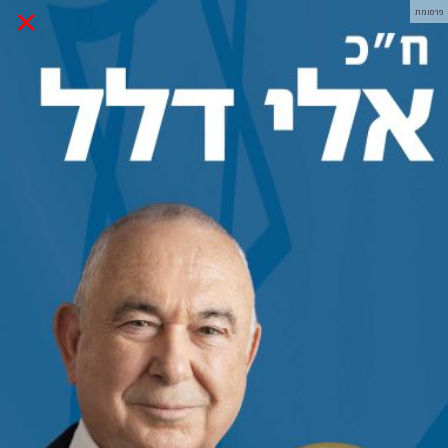
×
פרסומת