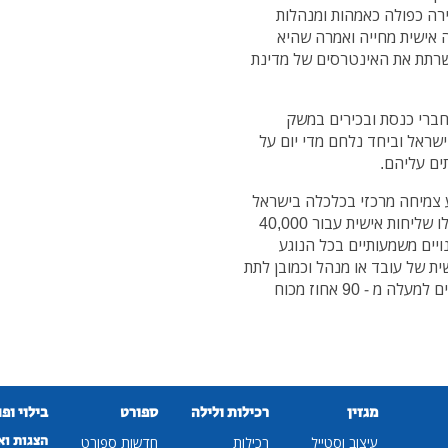
רה כפולה כאמהות ומנהלות
 אישית מחייה ואמרה שהיא
שרתת את האינטרסים של מדינת
חברי כנסת ובכירים במשק
שראל וביחד נלחם מדי יום על
ים עליהם.
 צמיחה מרכזי בכלכלה בישראל
ולצערי אין מודעות מספיקה לכך. אני רואה במפגשים אלו שליחות אישית עבור 40,000
ויים משמעותיים בכל הנוגע
ת של עובד או מנהל וכמובן לתת
מענה למצוקתם של עשרות אלפי עסקים קטנים המהווים למעלה מ - 90 אחוז מכוח
מגזין
רכילות ולילה
ספורט
בילוי ופ
הצגות וא
עיצוב וסטייל
רכילות
חדשות ספורט