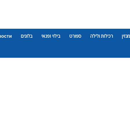
מגזין
רכילות ולילה
ספורט
בילוי ופנאי
בלוגים
вости