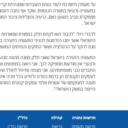
על מעמדן ולתת כח לעוד נשים העובדות שמנהלות קריי
בתעשייה ורעיות במשרה הנוספת. שקד אף נתנה דוגמה
מתפקדת סביב השעון כאם, כרעיה וכשליחת ציבור המ
ישראל .
לדברי ויזל: "לכבוד הוא לקחת חלק במסורת שמארחת 
הישראלי אשר יתנו הזדמנות לנציגי התעשיה הזעירה בי
מנת להקל על הרגולציה ושאר החוקים והמיסים המושת
התעשיה הזעירה בישראל שאני חלק ממנה מהווה מנוע
החברים ובני משפחותיהם. אני מצפה ומייחל לחולל שינ
לעסקים הקטנים הן ברמת הפרט ולסייע בכל פניה אישי
הייצור במשק הישראלי".
חדשות נתניה
קהילה
נדל"ן
חדשות מקומיות
בריאות
חדשות נדל"ן