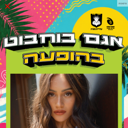
×
פרסומת