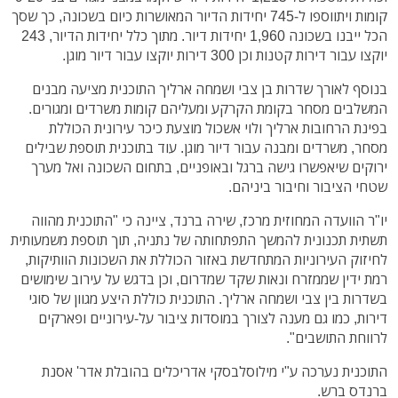
קומות ויתווספו ל-745 יחידות הדיור המאושרות כיום בשכונה, כך שסך
הכל ייבנו בשכונה 1,960 יחידות דיור. מתוך כלל יחידות הדיור, 243
יוקצו עבור דירות קטנות וכן 300 דירות יוקצו עבור דיור מוגן.
בנוסף לאורך שדרות בן צבי ושמחה ארליך התוכנית מציעה מבנים
המשלבים מסחר בקומת הקרקע ומעליהם קומות משרדים ומגורים.
בפינת הרחובות ארליך ולוי אשכול מוצעת כיכר עירונית הכוללת
מסחר, משרדים ומבנה עבור דיור מוגן. עוד בתוכנית תוספת שבילים
ירוקים שיאפשרו גישה ברגל ובאופניים, בתחום השכונה ואל מערך
שטחי הציבור וחיבור ביניהם.
יו"ר הוועדה המחוזית מרכז, שירה ברנד, ציינה כי "התוכנית מהווה
תשתית תכנונית להמשך התפתחותה של נתניה, תוך תוספת משמעותית
לחיזוק העירוניות המתחדשת באזור הכוללת את השכונות הוותיקות,
רמת ידין שממזרח ונאות שקד שמדרום, וכן בדגש על עירוב שימושים
בשדרות בין צבי ושמחה ארליך. התוכנית כוללת היצע מגוון של סוגי
דירות, כמו גם מענה לצורך במוסדות ציבור על-עירוניים ופארקים
לרווחת התושבים".
התוכנית נערכה ע"י מילוסלבסקי אדריכלים בהובלת אדר' אסנת
ברנדס ברש.