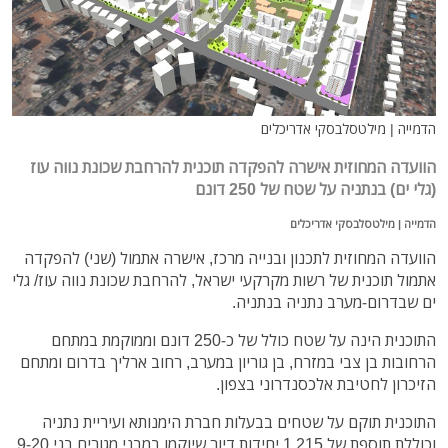
הדמייה | מילטסלבסקי אדריכלים
הוועדה המחוזית אישרה להפקדה תוכנית להרחבת שכונת נווה עוז
(גלי ים) בנתניה על שטח של 250 דונם
הדמייה | מילטסלבסקי אדריכלים
הוועדה המחוזית לתכנון ובנייה מרכז, אישרה אתמול (שני) להפקדה
אתמול תוכנית של רשות מקרקעי ישראל, להרחבת שכונת נווה עוז/ גלי
ים שבדרום-מערב נתניה בנתניה.
התוכנית הינה על שטח כולל של כ-250 דונם וממוקמת במתחם
הרחובות בן צבי במזרח, בן גוריון במערב, רחוב ארליך בדרום ומתחם
הזיכרון לחטיבת אלכסנדרוני בצפון.
התוכנית תוקם על שטחים בבעלות חברת הימנותא ועיריית נתניה
וכוללת תוספת של 1,215 יחידות דיור שיוקמו במבני מגורים בני 9-20