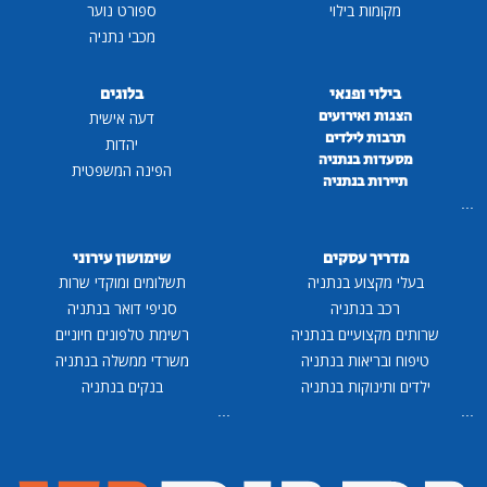
מקומות בילוי
ספורט נוער
מכבי נתניה
בילוי ופנאי
בלוגים
הצגות ואירועים
דעה אישית
תרבות לילדים
יהדות
מסעדות בנתניה
הפינה המשפטית
תיירות בנתניה
...
מדריך עסקים
שימושון עירוני
בעלי מקצוע בנתניה
תשלומים ומוקדי שרות
רכב בנתניה
סניפי דואר בנתניה
שרותים מקצועיים בנתניה
רשימת טלפונים חיוניים
טיפוח ובריאות בנתניה
משרדי ממשלה בנתניה
ילדים ותינוקות בנתניה
בנקים בנתניה
...
...