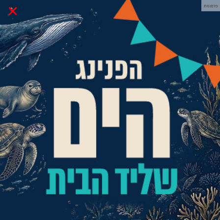
×
פרסומת