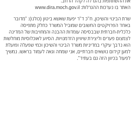
את ההשתתפות בהגרלה לקהל הרחב.
האתר בו נערכות ההגרלות: www.dira.moch.gov.il
שרת הבינוי והשיכון, ח"כ ד"ר יפעת שאשא ביטון (כולנו): "מדובר
באחד הפרויקטים החשובים שמוביל המשרד כחלק מתפיסה
כלכלית-חברתית שבבסיסה עומדות ההבנה והמחויבות של המדינה
לצמצום פערים וליצירת שיוויון הזדמנויות. הסיוע לאוכלוסיות מוחלשות
הוא נדבך עיקרי במדיניות משרד הבינוי והשיכון וכמי שפעלה ופועלת
למען קידום נושאים חברתיים, אני שמחה וגאה לעמוד בראשו. נמשיך
לפעול בכיוון הזה גם בעתיד".