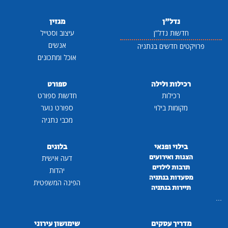
נדל"ן
מגזין
חדשות נדל"ן
עיצוב וסטייל
אנשים
פרויקטים חדשים בנתניה
אוכל ומתכונים
רכילות ולילה
ספורט
רכילות
חדשות ספורט
מקומות בילוי
ספורט נוער
מכבי נתניה
בילוי ופנאי
בלוגים
הצגות ואירועים
דעה אישית
תרבות לילדים
יהדות
מסעדות בנתניה
הפינה המשפטית
תיירות בנתניה
...
מדריך עסקים
שימושון עירוני