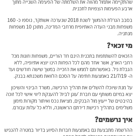
שהתקיימה אתמול מהווה את השלמתה של הפעימה השנייה מתוך
ארבע הפעימות הצפויות לתכנית.
בסבב הגרלת ההמשך לשנת 2018 שנערכה אשתקד, נוספו כ- 160
משפחות מבני העדה האתיופית מרחבי המדינה, מתוכן 10 משפחות
מנתניה.
מי זכאי?
הזכאים להשתתפות בתכנית הינם חד הוריים, משפחות וזוגות מכל
רחבי הארץ, אשר אחד מהם לכל הפחות הינו יוצא אתיופיה, ללא
הגבלת גיל. באפשרותם לממש את הזכייה במשך שישה חודשים ועד
ה- 21/7/19 באמצעות חתימה על הסכם הלוואת משכנתא בבנק.
על מנת שיוכלו להשלים את תהליך הרכישה, משרד הבינוי והשיכון
יצא במיזם משותף עם חברת 'עוגן לבית' להענקת ליווי אישי לכל זוכה
בהיבטים של ייעוץ מול הבנקים, מציאת נכס ואיתור מקורות מימון
משלימים בתהליך רכישת דירתם הראשונה, וללא כל עלות עבורם.
איך נרשמים?
ההרשמה מתבצעת גם באמצעות חברות הסיוע בדיור במטרה להנגיש