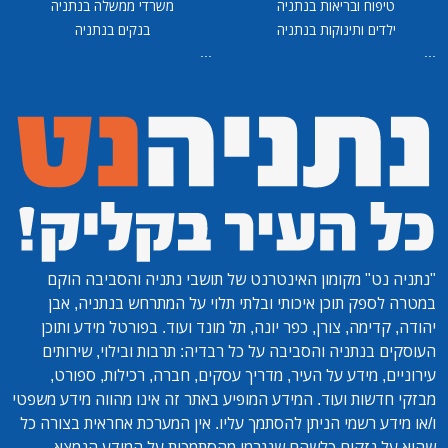
טיפוח ובריאות בנתניה
משרדי ממשלה בנתניה
ילדים ותינוקות בנתניה
בנקים בנתניה
...
...
"נתניה נט"
מקומון האינטרנט של תושבי נתניה והסביבה הוקם
במטרה לספק תוכן איכותי ובלתי תלוי על המתרחש בנתניה, אבן
יהודה, קדימה, צורן, כפר יונה, תל מונד ועוד. בפורטל מידע ותוכן
העוסקים בנתניה והסביבה על כל רבדיה: תרבות ובילוי, שירותים
עירוניים, מידע על העיר, מדריך עסקים, חברה, רכילות, ספורט,
מבזקי חדשות ועוד. המידע המופיע באתר זה אינו מהווה מידע משפטי
ו/או מידע רשמי הניתן להסתמך עליו. אין המערכת אחראית בצורה כל
שהיא על נזקים כלשהם שנגרמו מהסתמכות על המידע הנמצא