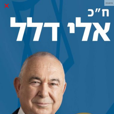
×
פרסומת