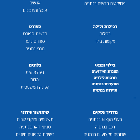
אנשים
פרויקטים חדשים בנתניה
אוכל ומתכונים
רכילות ולילה
ספורט
רכילות
חדשות ספורט
מקומות בילוי
ספורט נוער
מכבי נתניה
בילוי ופנאי
בלוגים
הצגות ואירועים
דעה אישית
תרבות לילדים
יהדות
מסעדות בנתניה
הפינה המשפטית
תיירות בנתניה
...
מדריך עסקים
שימושון עירוני
בעלי מקצוע בנתניה
תשלומים ומוקדי שרות
רכב בנתניה
סניפי דואר בנתניה
שרותים מקצועיים בנתניה
רשימת טלפונים חיוניים