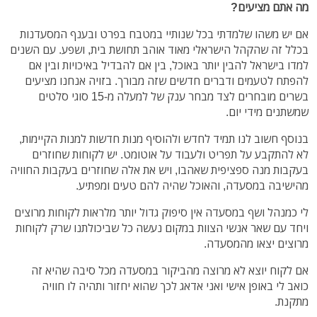
מה אתם מציעים?
אם יש משהו שלמדתי בכל שנותיי במטבח בפרט ובענף המסעדנות
בכלל זה שהקהל הישראלי מאוד אוהב תחושת בית, ושפע. עם השנים
למדו בישראל להבין יותר באוכל, בין אם להבדיל באיכויות ובין אם
להפתח לטעמים ודברים חדשים שזה מבורך. בזויה אנחנו מציעים
בשרים מובחרים לצד מבחר ענק של למעלה מ-15 סוגי סלטים
שמשתנים מידי יום.
בנוסף חשוב לנו תמיד לחדש ולהוסיף מנות חדשות למנות הקיימות,
לא להתקבע על תפריט ולעבוד על אוטומט. יש לקוחות שחוזרים
בעקבות מנה ספציפית שאהבו, ויש את אלה שחוזרים בעקבות החוויה
מהישיבה במסעדה, והאוכל שהיה להם טעים ומפתיע.
לי כמנהל ושף במסעדה אין סיפוק גדול יותר מלראות לקוחות מרוצים
ויחד עם שאר אנשי הצוות במקום נעשה כל שביכולתנו שרק לקוחות
מרוצים יצאו מהמסעדה.
אם לקוח יוצא לא מרוצה מהביקור במסעדה מכל סיבה שהיא זה
כואב לי באופן אישי ואני אדאג לכך שהוא יחזור ותהיה לו חוויה
מתקנת.