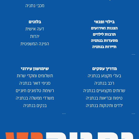
מכבי נתניה
בילוי ופנאי
בלוגים
הצגות ואירועים
דעה אישית
תרבות לילדים
יהדות
מסעדות בנתניה
הפינה המשפטית
תיירות בנתניה
...
מדריך עסקים
שימושון עירוני
בעלי מקצוע בנתניה
תשלומים ומוקדי שרות
רכב בנתניה
סניפי דואר בנתניה
שרותים מקצועיים בנתניה
רשימת טלפונים חיוניים
טיפוח ובריאות בנתניה
משרדי ממשלה בנתניה
ילדים ותינוקות בנתניה
בנקים בנתניה
...
...