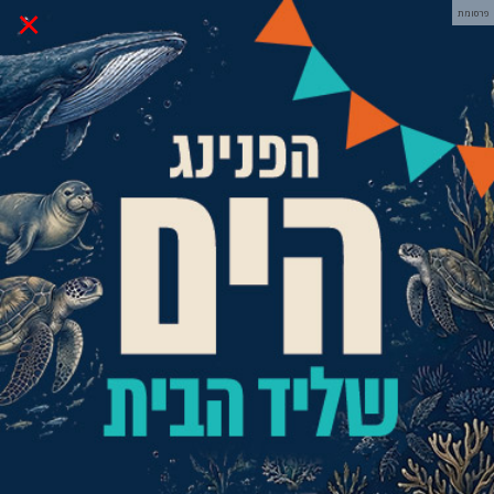
×
פרסומת