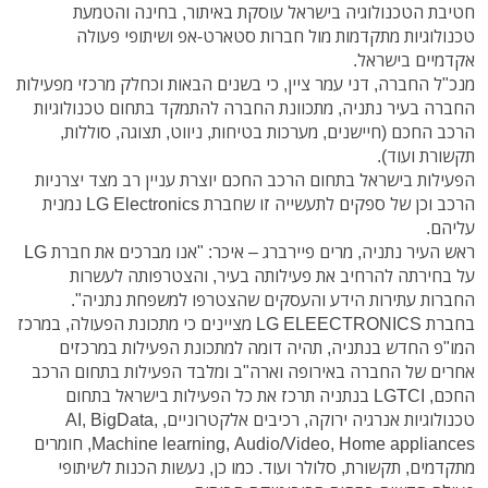
חטיבת הטכנולוגיה בישראל עוסקת באיתור, בחינה והטמעת
טכנולוגיות מתקדמות מול חברות סטארט-אפ ושיתופי פעולה
אקדמיים בישראל.
מנכ"ל החברה, דני עמר ציין, כי בשנים הבאות וכחלק מרכזי מפעילות
החברה בעיר נתניה, מתכוונת החברה להתמקד בתחום טכנולוגיות
הרכב החכם (חיישנים, מערכות בטיחות, ניווט, תצוגה, סוללות,
תקשורת ועוד).
הפעילות בישראל בתחום הרכב החכם יוצרת עניין רב מצד יצרניות
הרכב וכן של ספקים לתעשייה זו שחברת LG Electronics נמנית
עליהם.
ראש העיר נתניה, מרים פיירברג – איכר: "אנו מברכים את חברת LG
על בחירתה להרחיב את פעילותה בעיר, והצטרפותה לעשרות
החברות עתירות הידע והעסקים שהצטרפו למשפחת נתניה".
בחברת LG ELEECTRONICS מציינים כי מתכונת הפעולה, במרכז
המו"פ החדש בנתניה, תהיה דומה למתכונת הפעילות במרכזים
אחרים של החברה באירופה וארה"ב ומלבד הפעילות בתחום הרכב
החכם, LGTCI בנתניה תרכז את כל הפעילות בישראל בתחום
טכנולוגיות אנרגיה ירוקה, רכיבים אלקטרוניים, AI, BigData,
Machine learning, Audio/Video, Home appliances, חומרים
מתקדמים, תקשורת, סלולר ועוד. כמו כן, נעשות הכנות לשיתופי