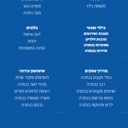
מקומות בילוי
ספורט נוער
מכבי נתניה
בילוי ופנאי
בלוגים
הצגות ואירועים
דעה אישית
תרבות לילדים
יהדות
מסעדות בנתניה
הפינה המשפטית
תיירות בנתניה
...
מדריך עסקים
שימושון עירוני
בעלי מקצוע בנתניה
תשלומים ומוקדי שרות
רכב בנתניה
סניפי דואר בנתניה
שרותים מקצועיים בנתניה
רשימת טלפונים חיוניים
טיפוח ובריאות בנתניה
משרדי ממשלה בנתניה
ילדים ותינוקות בנתניה
בנקים בנתניה
...
...