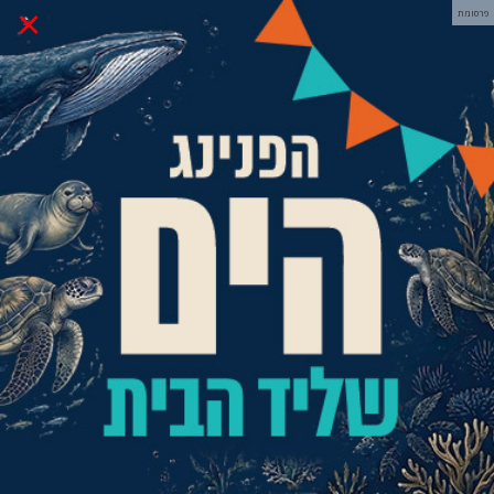
×
פרסומת