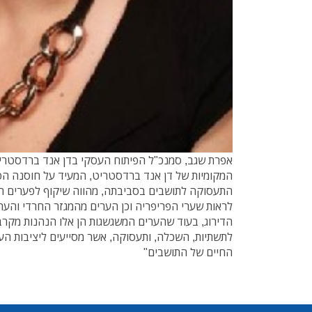
אפרת שגב, סמנכ"ל הפיתוח העסקי בדן אנד ברדסטריט י
המקומיות של דן אנד ברדסטריט, המעיד על חוסנה הפי
התעסוקה לתושבים בסביבתה, מהווה שיקוף לפערים הק
לראות שערי הפריפריה וכן הערים מהמגזר החרדי והער
הדירוג, בעוד שהערים המשגשגות הן אלו הנהנות מקרב
לתשתיות, השכלה, ותעסוקה, אשר מסייעים ליציבות העס
החיים של התושבים"