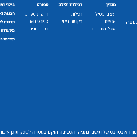
מגזין
רכילות ולילה
ספורט
בילוי ופ
הצגות וא
עיצוב וסטייל
רכילות
חדשות ספורט
אנשים
מקומות בילוי
ספורט נוער
נתניה
תרבות לי
אוכל ומתכונים
מכבי נתניה
מסעדות ב
תיירות ב
...
ון האינטרנט של תושבי נתניה והסביבה הוקם במטרה לספק תוכן איכותי 