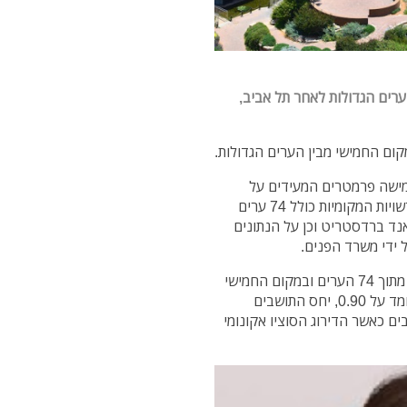
רים הגדולות לאחר תל אביב,
של לשנת 2016 מבוסס על חמישה פרמטרים המעידים על
חוסנה הפיננסי והעסקי של הרשות המקומית. דירוג הרשויות המקומיות כולל 74 ערים
נד ברדסטריט וכן על הנתונים
נתניה, ממוקמת כאמור במקום ה-19 בדירוג המשוקלל, מתוך 74 הערים ובמקום החמישי
מתוך 9 הערים הגדולות. יחס גביית הארנונה בנתניה עומד על 0.90, יחס התושבים
 10.98, ובנתניה מתגוררים 235,304 תושבים כאשר הדירוג הסוציו אקונומי