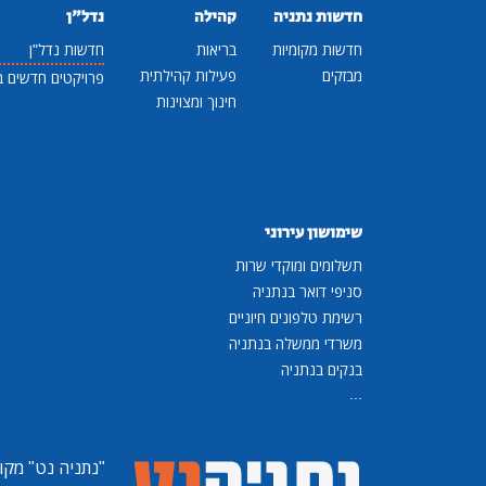
חדשות נתניה
קהילה
נדל"ן
חדשות מקומיות
בריאות
חדשות נדל"ן
מבזקים
פעילות קהילתית
פרויקטים חדשים ב
חינוך ומצוינות
שימושון עירוני
תשלומים ומוקדי שרות
סניפי דואר בנתניה
רשימת טלפונים חיוניים
משרדי ממשלה בנתניה
בנקים בנתניה
...
"נתניה נט"
מקומ