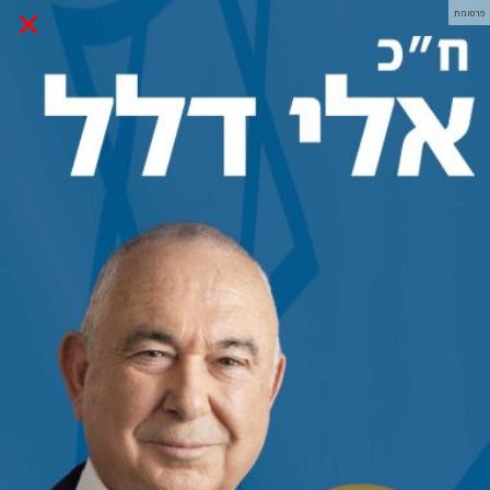
×
פרסומת