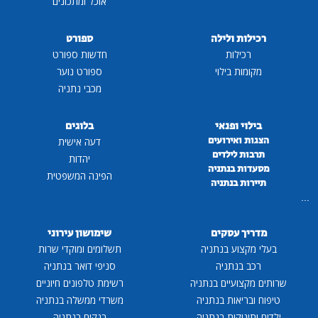
אוכל ומתכונים
רכילות ולילה
ספורט
רכילות
חדשות ספורט
מקומות בילוי
ספורט נוער
מכבי נתניה
בילוי ופנאי
בלוגים
הצגות ואירועים
דעה אישית
תרבות לילדים
יהדות
מסעדות בנתניה
הפינה המשפטית
תיירות בנתניה
...
מדריך עסקים
שימושון עירוני
בעלי מקצוע בנתניה
תשלומים ומוקדי שרות
רכב בנתניה
סניפי דואר בנתניה
שרותים מקצועיים בנתניה
רשימת טלפונים חיוניים
טיפוח ובריאות בנתניה
משרדי ממשלה בנתניה
ילדים ותינוקות בנתניה
בנקים בנתניה