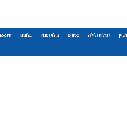
מגזין
רכילות ולילה
ספורט
בילוי ופנאי
בלוגים
вости