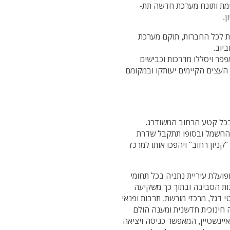
מת ותונח מערכת חדשה תת-
ן.
ת לכל החברות, תוקם מערכת
ביוב.
פר ויסללו מדרכות וכבישים
העצים הקיימים יעותקו ובמקומם
 בכל קטע הרחוב המשודרג.
החשמל ובסופו תתקבל שדרת
קניון רחוב" ויהפכו אותו למרכז
פועלת עיריית נתניה בכל תחומי
כות הסביבה ובתוך כך משקיעה
דגל, מרכזי מורשת, תרבות ופנאי
 חינוכית חדשנית ומענה הולם
איינשטיין, המאפשר כניסה ויציאה