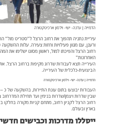
הדמייה | עדנה- ישי- וילסון ארכיטקטורה
עיריית נתניה תהפוך את רחוב הרצל ל"סטריט מול" הרא
ורענן, עם מגוון פעילויות וחזות צעירה. עלות ההשקעה 30 מיליון שקל. ראש העיר: "
רחוב הרצל והפיכתו למול, ראשון מסוגו ישלימו את המ
האחרונות"
העירייה תצא לעבודות שדרוג מקיפות ברחוב הרצל. את
הביצועית-כלכלית של העירייה.
הדמייה | עדנה- ישי- וילסון ארכיטקטורה
שבין שדרות ויצמן/שדרות בנימין ועד תחילת המדרחוב בר
רחוב הרצל לקניון רחוב, מתחם קניות מקורה בחלקו ב
בארץ ובעולם.
ייסללו מדרכות וכבישים חדשי