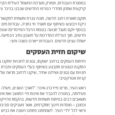
במסגרת העבודות, תפורק מערכת החשמל העילית הקיי
קרקעית שתוזן מחדרי הטרפו החדשים שנבנו בכיכר ציו
תוקם תאורת רחוב חדשה, תונח צנרת ותשתית לתקשור
ניקוז ויבוצעו בשיתוף עם תאגיד מי נתניה, עבודות מים ו
בנוסף יוקם מעגל תנועה בצומת הרצל-המייסדים/ שטמפ
חדשים, תוך הגדלת המדרכות על חשבון נתיב הנסיעה. 
ישתלו עצים חדשים. העבודות ייארכו כשנה וחצי.
שיקום חזית העסקים
חזיתות העסקים ברחוב ישוקמו, גגונים לחנויות יותקנו
התקנת הגגונים תתבצע בשיתוף בעלי העסקים וחברת 
חנויות עם גגונים ושילוט אחיד, שיקנו לרחוב מראה של "
קניות אטרקטיבי.
ראש העיר, מרים פיירברג-איכר: "לאורך השנים, פעלה ו
פעילותה, במטרה להגביר את איכות חיי התושב ואת אי
משאבים רבים בפיתוח תשתיות חדשות, בהקמת פרוייקטי 
וכמובן – מוסדות חינוך מתקדמים, אשר מעניקים סביבה
וראוי לכל ילדי העיר. לשמחתנו פתחנו השנה את כביש 