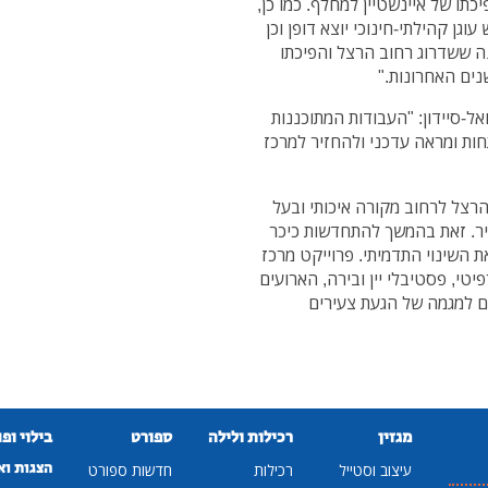
כתו של איינשטיין למחלף. כמו כן,
ן קהילתי-חינוכי יוצא דופן וכן
ה ששדרוג רחוב הרצל והפיכתו
נים האחרונות."
ואל-סיידון: "העבודות המתוכננות
ות ומראה עדכני ולהחזיר למרכז
הרצל לרחוב מקורה איכותי ובעל
יר. זאת בהמשך להתחדשות כיכר
 השינוי התדמיתי. פרוייקט מרכז
טי, פסטיבלי יין ובירה, הארועים
ם למגמה של הגעת צעירים
מגזין
רכילות ולילה
ספורט
בילוי ופ
הצגות וא
עיצוב וסטייל
רכילות
חדשות ספורט