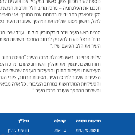
נוספת לעיר מכיוון צפון, כאשר במקביל אנו פועלים להפי
חנכנו את הפלנתניה – מרכז מדע, חלל ותרבות המשמש עוג
סקייטפארק רחב ידיים במתחם אגם החורף. אני מאמינ
למול, ראשון מסוגו ישלימו את המהפך שעוברת העיר בש
סגנית ראש העיר ויו"ר דירקטוריון ח.ל.ת., עו"ד שירי חג
ברח' הרצל נועדו להעניק לרחוב המרכזי תשתיות מפותח
העיר את הלב הפועם שלו."
עלוית פרויינד, ראש מינהלת מרכז העיר: "הפיכת רחוב 
חזות מושכת ימשיך את תהליך השדרוג שעובר מרכז הע
העצמאות ופעילות התוכן והפעילות הענפה שמשלימה את
הצעירים שעבר למרכז העיר, מסיבות הרחוב, ציורי הגרפי
והפעילויות המתרחשות במרחב הציבורי, כל אלה מביאי
והשלמת המהפך שעובר מרכז העיר."
חדשות נתניה
קהילה
נדל"ן
חדשות מקומיות
בריאות
חדשות נדל"ן