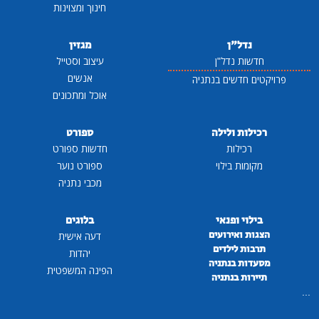
חינוך ומצוינות
נדל"ן
מגזין
חדשות נדל"ן
עיצוב וסטייל
אנשים
פרויקטים חדשים בנתניה
אוכל ומתכונים
רכילות ולילה
ספורט
רכילות
חדשות ספורט
מקומות בילוי
ספורט נוער
מכבי נתניה
בילוי ופנאי
בלוגים
הצגות ואירועים
דעה אישית
תרבות לילדים
יהדות
מסעדות בנתניה
הפינה המשפטית
תיירות בנתניה
...