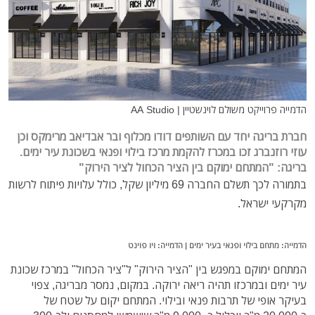
הדמייה פרוייקט משולם לוינשטיין | AA Studio
חברת בריגה יחד עם השותפים
דודו מכלוף ובר אבד
יאב
מרימקס וכן
עוזי רוזנברג
זכו במכרז להקמת מרכז בילוי ופנאי בשכונת עיר ימים.
בריגה: "המתחם ימוקם בין הציר הכחול לציר הירוק"
בתמורה לכך תשלם החברה 69 מיליון שקל, כולל עלויות פיתוח לרשות
מקרקעי ישראל.
הדמייה: מתחם בילוי ופנאי בעיר ימים | הדמייה: ויו פוינט
המתחם ימוקם במפגש בין "הציר הירוק" ל"ציר הכחול" במרכז שכונת
עיר ימים ובמרכזו תהיה ריאה ירוקה. במקום, נמסר מבריגה, צפוי
בעיקר אופי של תרבות פנאי ובילוי.
המתחם יקום על שטח של