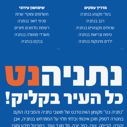
מדריך עסקים
שימושון עירוני
בעלי מקצוע בנתניה
תשלומים ומוקדי שרות
רכב בנתניה
סניפי דואר בנתניה
שרותים מקצועיים בנתניה
רשימת טלפונים חיוניים
טיפוח ובריאות בנתניה
משרדי ממשלה בנתניה
ילדים ותינוקות בנתניה
בנקים בנתניה
...
...
"נתניה נט"
מקומון האינטרנט של תושבי נתניה והסביבה הוקם
במטרה לספק תוכן איכותי ובלתי תלוי על המתרחש בנתניה, אבן
יהודה, קדימה, צורן, כפר יונה, תל מונד ועוד. בפורטל מידע ותוכן