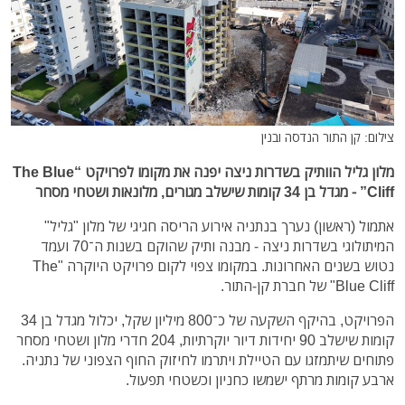
צילום: קן התור הנדסה ובנין
מלון גליל הוותיק בשדרות ניצה יפנה את מקומו לפרויקט “The Blue
Cliff” - מגדל בן 34 קומות שישלב מגורים, מלונאות ושטחי מסחר
אתמול (ראשון) נערך בנתניה אירוע הריסה חגיגי של מלון "גליל"
המיתולוגי בשדרות ניצה - מבנה ותיק שהוקם בשנות ה־70 ועמד
נטוש בשנים האחרונות. במקומו צפוי לקום פרויקט היוקרה "The
Blue Cliff" של חברת קן-התור.
הפרויקט, בהיקף השקעה של כ־800 מיליון שקל, יכלול מגדל בן 34
קומות שישלב 90 יחידות דיור יוקרתיות, 204 חדרי מלון ושטחי מסחר
פתוחים שיתמזגו עם הטיילת ויתרמו לחיזוק החוף הצפוני של נתניה.
ארבע קומות מרתף ישמשו כחניון וכשטחי תפעול.