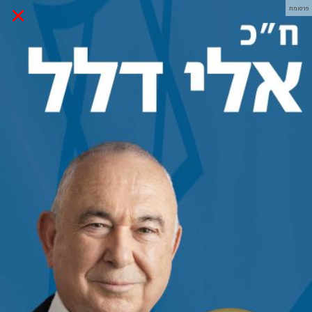
×
פרסומת