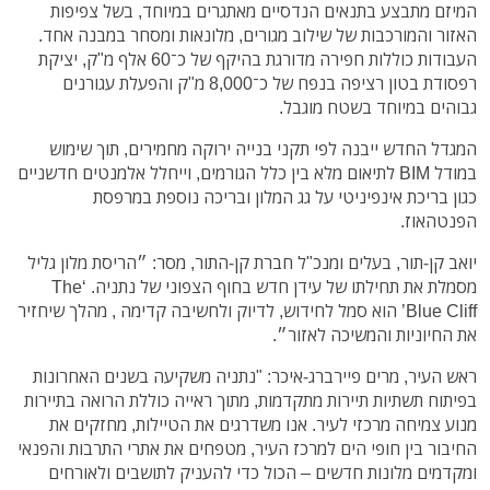
המיזם מתבצע בתנאים הנדסיים מאתגרים במיוחד, בשל צפיפות
האזור והמורכבות של שילוב מגורים, מלונאות ומסחר במבנה אחד.
העבודות כוללות חפירה מדורגת בהיקף של כ־60 אלף מ"ק, יציקת
רפסודת בטון רציפה בנפח של כ־8,000 מ"ק והפעלת עגורנים
גבוהים במיוחד בשטח מוגבל.
המגדל החדש ייבנה לפי תקני בנייה ירוקה מחמירים, תוך שימוש
במודל BIM לתיאום מלא בין כלל הגורמים, וייחלל אלמנטים חדשניים
כגון בריכת אינפיניטי על גג המלון ובריכה נוספת במרפסת
הפנטהאוז.
יואב קן-תור, בעלים ומנכ"ל חברת קן-התור, מסר: ״הריסת מלון גליל
מסמלת את תחילתו של עידן חדש בחוף הצפוני של נתניה. ‘The
Blue Cliff’ הוא סמל לחידוש, לדיוק ולחשיבה קדימה , מהלך שיחזיר
את החיוניות והמשיכה לאזור״.
ראש העיר, מרים פיירברג-איכר: "נתניה משקיעה בשנים האחרונות
בפיתוח תשתיות תיירות מתקדמות, מתוך ראייה כוללת הרואה בתיירות
מנוע צמיחה מרכזי לעיר. אנו משדרגים את הטיילות, מחזקים את
החיבור בין חופי הים למרכז העיר, מטפחים את אתרי התרבות והפנאי
ומקדמים מלונות חדשים – הכול כדי להעניק לתושבים ולאורחים