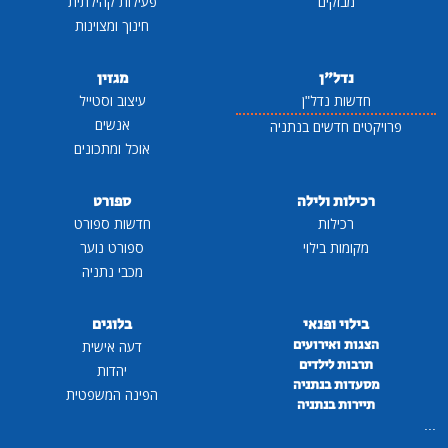
מבזקים
פעילות קהילתית
חינוך ומצוינות
נדל"ן
מגזין
חדשות נדל"ן
עיצוב וסטייל
אנשים
פרויקטים חדשים בנתניה
אוכל ומתכונים
רכילות ולילה
ספורט
רכילות
חדשות ספורט
מקומות בילוי
ספורט נוער
מכבי נתניה
בילוי ופנאי
בלוגים
הצגות ואירועים
דעה אישית
תרבות לילדים
יהדות
מסעדות בנתניה
הפינה המשפטית
תיירות בנתניה
...