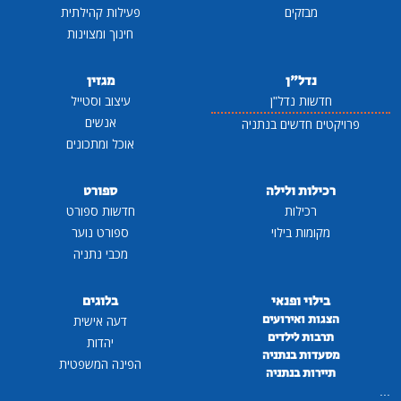
מבזקים
פעילות קהילתית
חינוך ומצוינות
נדל"ן
מגזין
חדשות נדל"ן
עיצוב וסטייל
אנשים
פרויקטים חדשים בנתניה
אוכל ומתכונים
רכילות ולילה
ספורט
רכילות
חדשות ספורט
מקומות בילוי
ספורט נוער
מכבי נתניה
בילוי ופנאי
בלוגים
הצגות ואירועים
דעה אישית
תרבות לילדים
יהדות
מסעדות בנתניה
הפינה המשפטית
תיירות בנתניה
...