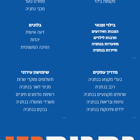
מקומות בילוי
ספורט נוער
מכבי נתניה
בילוי ופנאי
בלוגים
הצגות ואירועים
דעה אישית
תרבות לילדים
יהדות
מסעדות בנתניה
הפינה המשפטית
תיירות בנתניה
...
מדריך עסקים
שימושון עירוני
בעלי מקצוע בנתניה
תשלומים ומוקדי שרות
רכב בנתניה
סניפי דואר בנתניה
שרותים מקצועיים בנתניה
רשימת טלפונים חיוניים
טיפוח ובריאות בנתניה
משרדי ממשלה בנתניה
ילדים ותינוקות בנתניה
בנקים בנתניה
...
...