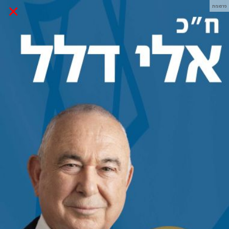
×
פרסומת