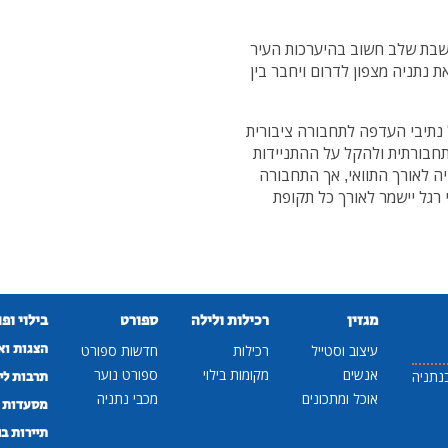
חשבת שלב חשוב בהיערכות העיר
 נתניה מצפון לדרום ויחבר בין
נתיבי העדפה לתחבורה ציבורית
תחבורתית ולהקל על ההתניידות
יה לאורך התוואי, אך התחבורה
רגל יישמר לאורך כל תקופת
מגזין
רכילות ולילה
ספורט
בילוי ופ
הצגות וא
עיצוב וסטייל
רכילות
חדשות ספורט
אנשים
מקומות בילוי
ספורט נוער
נתניה
תרבות לי
אוכל ומתכונים
מכבי נתניה
מסעדות ב
תיירות ב