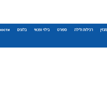
מגזין
רכילות ולילה
ספורט
בילוי ופנאי
בלוגים
вости