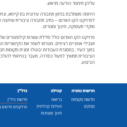
עליהן תימסר הודעה מראש.
היוזמה משתלבת בחזון תחבורה עירונית בת קיימא, ונ
לפרויקט הקו האדום – נתיב תחבורה ציבורית שיחצה את
מוקדי תעסוקה, חינוך ומגורים.
פרויקט הקו האדום כולל סלילת עשרות קילומטרים של 
ושבילי אופניים רציפים. מטרתו לשפר את הקישוריות ה
בתוך העיר. במסגרת העבודות יבוטלו זמנית מקומות חנ
הציבורית תמשיך לפעול כסדרה. מעבר בטיחותי להולכי 
הביצוע.
חדשות נתניה
קהילה
נדל"ן
חדשות מקומיות
בריאות
חדשות נדל"ן
מבזקים
פעילות קהילתית
פרויקטים חדשים ב
חינוך ומצוינות