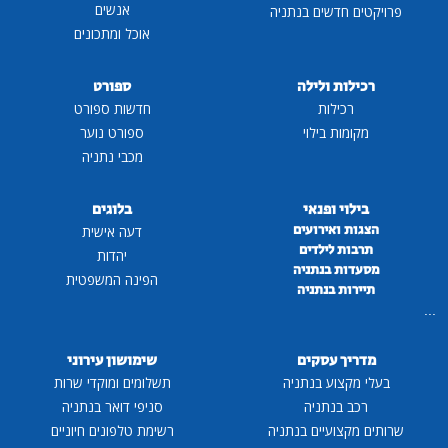
אנשים
פרויקטים חדשים בנתניה
אוכל ומתכונים
רכילות ולילה
ספורט
רכילות
חדשות ספורט
מקומות בילוי
ספורט נוער
מכבי נתניה
בילוי ופנאי
בלוגים
הצגות ואירועים
דעה אישית
תרבות לילדים
יהדות
מסעדות בנתניה
הפינה המשפטית
תיירות בנתניה
...
מדריך עסקים
שימושון עירוני
בעלי מקצוע בנתניה
תשלומים ומוקדי שרות
רכב בנתניה
סניפי דואר בנתניה
שרותים מקצועיים בנתניה
רשימת טלפונים חיוניים