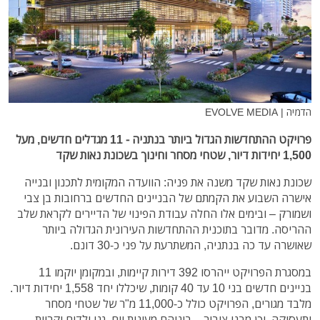
הדמיה | EVOLVE MEDIA
פרויקט ההתחדשות הגדול ביותר בנתניה - 11 מגדלים חדשים, מעל
1,500 יחידות דיור, שטחי מסחר וחינוך בשכונת נאות שקד
שכונת נאות שקד משנה את פניה: הוועדה המקומית לתכנון ובנייה
אישרה השבוע את הקמתם של הבניינים החדשים ברחובות בן צבי
ושמורק – ובימים אלו החלה עבודת הפינוי של הדיירים לקראת שלב
ההריסה. מדובר בתוכנית ההתחדשות העירונית הגדולה ביותר
שאושרה עד כה בנתניה, המשתרעת על פני כ-30 דונם.
במסגרת הפרויקט ייהרסו 392 דירות קיימות, ובמקומן יוקמו 11
בניינים חדשים בני 10 עד 40 קומות, שיכללו יחד 1,558 יחידות דיור.
מלבד מגורים, הפרויקט כולל כ-11,000 מ"ר של שטחי מסחר
ותעסוקה, וכן מבני ציבור – ביניהם מעונות יום, גני ילדים וקריית