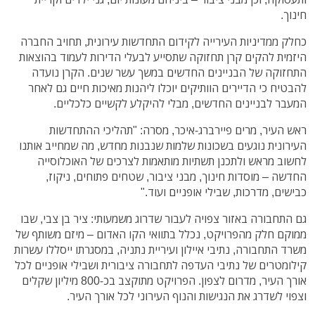
חינוך.
כחלק ממדיניות העירייה לקידום התחדשות עירונית, תחויב החברה
היזמית להקים קרן תחזוקה שתסייע לבעלי הדירות לעמוד בהוצאות
התחזוקה של הבניינים החדשים במשך עשר שנים. הקרן נועדה
להבטיח כי הדיירים הוותיקים יוכלו ליהנות מאיכות חיים גם לאחר
המעבר לבניינים החדשים, מבלי להיקלע לקשיים כלכליים.
ראש העיר, מרים פיירברג-איכר, מסרה: "תהליכי ההתחדשות
העירונית נוגעים בשכונות שלמות שנבנות מחדש, מה שמחייב אותנו
לחשוב מראש ולתכנן תשתיות מותאמות לצרכים של האוכלוסייה
החדשה – מוסדות חינוך, מבני ציבור, שטחים פתוחים, ניקוז,
כבישים, מדרכות, שבילי אופניים ועוד."
גם התחבורה באזור צפויה לעבור שדרוג משמעותי: ציר בן צבי, שבו
ממוקם חלק מהפרויקט, נכלל בתוואי הקו האדום – מיזם משותף של
משרד התחבורה, נתיבי איילון ועיריית נתניה, במסגרתו ייסללו עשרות
קילומטרים של נתיבי העדפה לתחבורה ציבורית ושבילי אופניים לכל
אורך העיר, מדרום לצפון. הפרויקט מתוקצב בכ-800 מיליון שקלים
וצפוי לשדרג את הנגישות והנוף העירוני לכל אורך העיר.