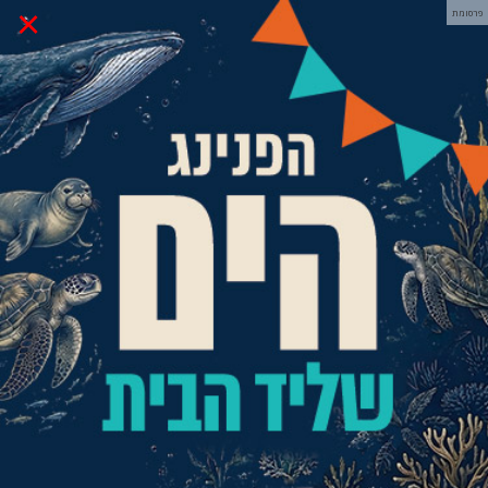
×
פרסומת