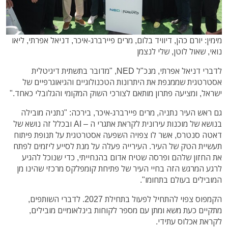
מימין: יורם כהן, דיוויד בלום, מרים פיירברג-איכר, דניאל אפרתי, ליאו
נואי, שאול לוטן, שלי לנצמן
לדברי דניאל אפרתי, מנכ"ל NED, "מדובר בתשתית דיגיטלית
אסטרטגית שממנפת את היתרונות הטכנולוגיים והגיאוגרפיים של
ישראל, ומציעה פתרון מותאם לצורכי השוק המקומי והגלובלי כאחד."
גם ראש העיר נתניה, מרים פיירברג-איכר, בירכה: "נתניה מובילה
בנושא של מוכנות עירונית לקראת אתגרי ה – AI ובכלל זה נושא של
דאטה סנטרס, אשר לו צפויה השפעה אסטרטגית על תנופת פיתוח
תעשיית הטק של העיר. העירייה פעלה על מנת לסייע ליזמים לפתח
את החזון שלהם ופרסה שטיח אדום בהנחייתי, כדי שנוכל להגיע
לרגע המרגש הזה בחיי העיר של פתיחת קומפלקס מרכזי שהינו מן
המובילים בעולם בתחומו".
הקמפוס צפוי להתחיל לפעול בתחילת 2027. לדברי השותפים,
מתקיים כעת משא ומתן עם מספר לקוחות בינלאומיים מובילים,
לקראת אכלוס עתידי.