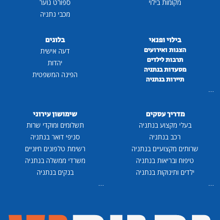
מקומות בילוי
ספורט נוער
מכבי נתניה
בילוי ופנאי
בלוגים
הצגות ואירועים
דעה אישית
תרבות לילדים
יהדות
מסעדות בנתניה
הפינה המשפטית
תיירות בנתניה
...
מדריך עסקים
שימושון עירוני
בעלי מקצוע בנתניה
תשלומים ומוקדי שרות
רכב בנתניה
סניפי דואר בנתניה
שרותים מקצועיים בנתניה
רשימת טלפונים חיוניים
טיפוח ובריאות בנתניה
משרדי ממשלה בנתניה
ילדים ותינוקות בנתניה
בנקים בנתניה
...
...