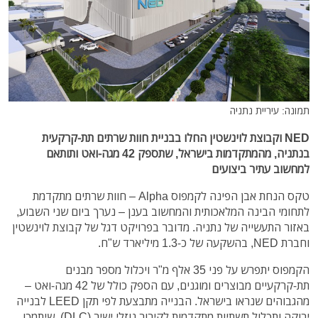
תמונה: עיריית נתניה
NED וקבוצת לוינשטין החלו בבניית חוות שרתים תת-קרקעית
בנתניה, מהמתקדמות בישראל, שתספק 42 מגה-ואט ותותאם
למחשוב עתיר ביצועים
טקס הנחת אבן הפינה לקמפוס Alpha – חוות שרתים מתקדמת
לתחומי הבינה המלאכותית והמחשוב בענן – נערך ביום שני השבוע,
באזור התעשייה של נתניה. מדובר בפרויקט דגל של קבוצת לוינשטין
וחברת NED, בהשקעה של כ-1.3 מיליארד ש"ח.
הקמפוס יתפרש על פני 35 אלף מ"ר ויכלול מספר מבנים
תת-קרקעיים מבוצרים ומוגנים, עם הספק כולל של 42 מגה-ואט –
מהגבוהים שנראו בישראל. הבנייה מתבצעת לפי תקן LEED לבנייה
ירוקה ותכלול תשתיות מתקדמות לקירור נוזלי ישיר (DLC), שיתמכו