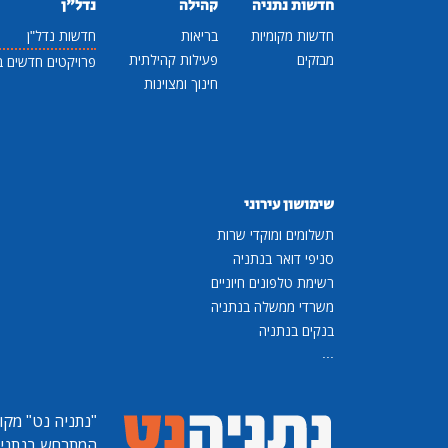
חדשות נתניה
קהילה
נדל"ן
חדשות מקומיות
בריאות
חדשות נדל"ן
מבזקים
פעילות קהילתית
פרויקטים חדשים ב
חינוך ומצוינות
שימושון עירוני
תשלומים ומוקדי שרות
סניפי דואר בנתניה
רשימת טלפונים חיוניים
משרדי ממשלה בנתניה
בנקים בנתניה
...
"נתניה נט"
מקומ
המתרחש בנתניה, 