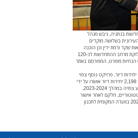
חדשות בנתניה, גיבש מנהל
עירונית בשלושה מוקדים
ות שקד ורמת ידין וכן הוכנה
למרכז העיר מדיניות התחדשות פורצת דרך הכוללת: חלוקת מרחב ההתחדשות לכ-120
 הנחיות מפורט, המפורסם באתר
כיום נמצאים בביצוע שמונה פרויקטים הכוללים 2,471 יחידות דיור. פרויקט נוסף צפוי
להתחיל גם הוא השנה. חמישה פרויקטים נוספים בהם 2,198 יחידות דיור אושרו על ידי
הוועדה המקומית ומקודמים להיתרי בניה. התחלת ביצוע צפויה במהלך 2023-2024.
טוטוריים, חלקם לאחר אישור
וועדה והופקדו להתנגדויות; היתר, ידונו במהלך שנת 2022 בוועדה המקומית לתכנון