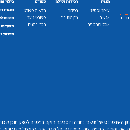
מגזין
רכילות ולילה
ספורט
בילוי ופ
הצגות וא
עיצוב וסטייל
רכילות
חדשות ספורט
אנשים
מקומות בילוי
ספורט נוער
נתניה
תרבות לי
אוכל ומתכונים
מכבי נתניה
מסעדות ב
תיירות ב
...
ון האינטרנט של תושבי נתניה והסביבה הוקם במטרה לספק תוכן איכותי 
אבן יהודה, קדימה, צורן, כפר יונה, תל מונד ועוד. בפורטל מידע ותוכן