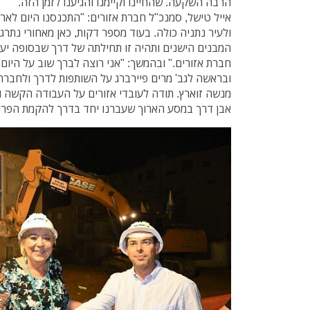
הרבה השקעה. שהחיינו וקיימנו והגיענו לזמן הזה."
אייל טישל, סמנכ"ל חברת אזורים: "התכנסנו היום לא
ולעיר נתניה כולה. בעוד מספר דקות, כאן מאחורי נת
המבנים הישנים ותהיה זו תחילתה של דרך שבסופה יע
חברת אזורים." ובהמשך: "אני רוצה לברך שוב על היום 
ובראשה לגב' מרים פיירברג על השותפות לדרך ולחבר
מנשה זוארץ. תודה לעובדי אזורים על העבודה הקשה ו
אבן דרך במסע הארוך שעברנו יחד בדרך להקמת הפרו