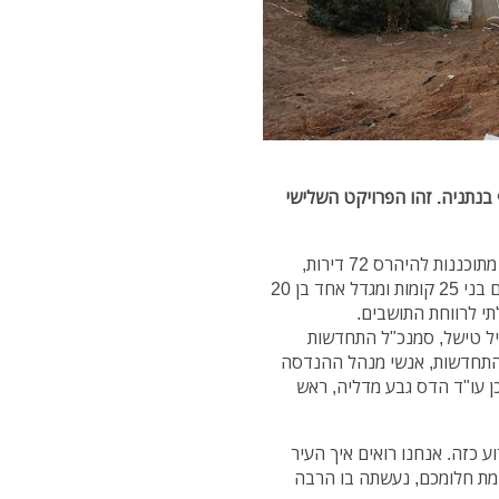
ף בנתניה. זהו הפרויקט השלישי
במסגרת הפרויקט שנמצא בפינת הרחובות ויצמן בארי, מתוכננות להיהרס 72 דירות,
במקומן ייבנו 292 דירות ב- 3 מגדלי מגורים: שני מגדלים בני 25 קומות ומגדל אחד בן 20
לתי לרווחת התושבים.
יל טישל, סמנכ"ל התחדשות
להתחדשות, אנשי מנהל ההנדסה
ן עו"ד הדס גבע מדליה, ראש
 כזה. אנחנו רואים איך העיר
מת חלומכם, נעשתה בו הרבה