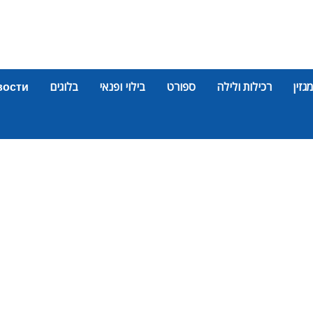
מגזין
רכילות ולילה
ספורט
בילוי ופנאי
בלוגים
вости