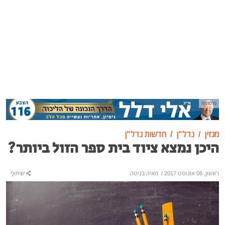
פרסומת
מגזין
נדל"ן
חדשות נדל"ן
היכן נמצא ציוד בית ספר הזול ביותר?
ראשון, 06 אוגוסט 2017
/
מאיה בניטה
שיתוף