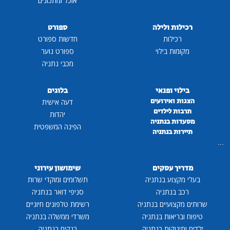
אוכל ומתכונים
רכילות ולילה
ספורט
רכילות
חדשות ספורט
מקומות בילוי
ספורט נוער
מכבי נתניה
בילוי ופנאי
בלוגים
הצגות ואירועים
דעה אישית
תרבות לילדים
יהדות
מסעדות בנתניה
הפינה המשפטית
תיירות בנתניה
...
מדריך עסקים
שימושון עירוני
בעלי מקצוע בנתניה
תשלומים ומוקדי שרות
רכב בנתניה
סניפי דואר בנתניה
שרותים מקצועיים בנתניה
רשימת טלפונים חיוניים
טיפוח ובריאות בנתניה
משרדי ממשלה בנתניה
ילדים ותינוקות בנתניה
בנקים בנתניה