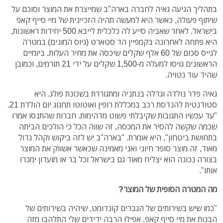
בתהליך הגיעה גאיה לחברה בארה"ב שמייצרת את המוצר וסוכם על
שיתוף פעולה, כאשר היא למעשה תהיה הזכיינית של מיי סייף קאפ
בישראל. לאחר שאביה סייע לה כלכלית לייבא 500 יחידות ראשונות,
היא פתחה לאחרונה בקמפיין הד סטארט (גיוס המונים) במטרה
לגייס סכום של 60 אלף שקלים שיכסה את מחיר העלות. ביומיים
הראשונים גויסו למעלה מ-1,500 שקלים על ידי 21 תורמים, וכמובן
שהיד עוד נטויה.
גאיה פדר נולדה וגדלה בנתניה ומתגוררת בשכונת פולג. היא
סטודנטית להנדסת רכב במכללת רופין ואוטוטו תחגוג יום הולדת 21.
"עד עכשיו התגובות שקיבלתי פשוט מדהימות. חברות שהתנסו אמרו
שכמה שקשה להסיר את המכסה, זה שווה הכל כי הולכים הביתה
בתחושת ביטחון", היא אומרת. "בארה"ב יש לזה ביקוש וקהל גדול
מאוד, זה מוצר סופר חיוני ואני מאמינה שכאשר אשווק את המוצר
בצורה נכונה הוא יצליח מאוד גם בישראל וכל בר או מועדון ימכרו
אותו".
מה המטרה הסופית של המוצר?
"כמו שיש בשירותים של הגברים קונדומט, שיהיה בשירותים של
הבנות את מיי סייף קאפ. אפילו הרבה ידידים שלי התלהבו מזה