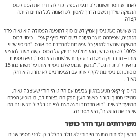
לאחר שחוסר תשומת לב רגעי הספיק כדי להחדיר את הסם לכוס
המשקה שלהן ומשם הדרך לאסון ולטראומה לכל החיים הייתה
קצרה.
מי שעושה כעת ניסיון אמיץ לשים סוף לתופעה הפסולה היא גאיה פדר
מנתניה, שפיתחה מוצר העונה לשם "מיי סייף קאפ" – כיסוי לכוס
המשקה שנועד למנוע כל אפשרות להחדרת סם אונס. "הכיסוי עשוי
100% לטקס טבעי, הוא מתלבש בדיוק על הכוס וקשה מאוד להוציא
אותו – וזו בדיוק המטרה העיקרית שלשמה הוא נוצר", היא מספרת
בראיון ל"נתניה נט". "במשך שבוע שלם ניסיתי אותו על משהו כמו 15
כוסות, וגם ניסיונות לקלף אותו עם הציפורניים לא עזרו. הוא חזק
מאוד".
מיי סייף קאפ מגיע במגוון צבעים עם הלוגו הייחודי שעיצבה גאיה,
סמיילי מחויך וקורץ, כאשר העין הפקוחה בצורת לב, בו מופיע הפתח
המיועד לקשית. "הוא מתרחב ומצטמצם לפי הגודל של הקש וזה מה
שיוצר את הוואקם", היא מסבירה.
משירותים ועד חדר כושר
הרעיון לפיתוח המוצר הייחודי לא נולד בחלל ריק. לפני מספר שנים