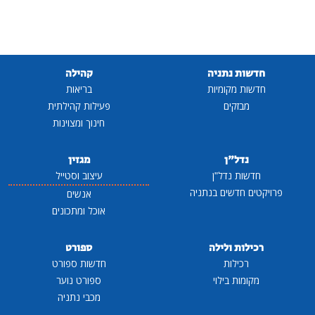
חדשות נתניה
קהילה
חדשות מקומיות
בריאות
מבזקים
פעילות קהילתית
חינוך ומצוינות
נדל"ן
מגזין
חדשות נדל"ן
עיצוב וסטייל
פרויקטים חדשים בנתניה
אנשים
אוכל ומתכונים
רכילות ולילה
ספורט
רכילות
חדשות ספורט
מקומות בילוי
ספורט נוער
מכבי נתניה