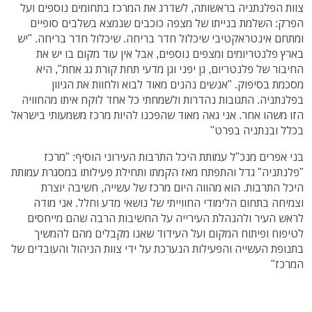
צוות הפלנתניה בראשותה, לשדרג את המרכז בתחומים נוספים ועל
הפרק: השלמת בנייתו של מצפה כוכבים שנמצא בשלבים סופיים
ומתחם אינטראקטיבי שיכלול חדר בריחה. שיכלול חדר בריחה. "יש
בארץ פלנטריומים ומצפים נוספים, אבל אין עוד מקום בו יש את
החיבור של פלנטריום, גן יפני וגן מדעי תחת קורת גג אחת", היא
מסכמת בסיפוק. "אנשים נהנים מאוד לבוא ולחוות את הגיוון
בפלנתניה. התגובות נהדרות ולשמחתי כל אחד לוקח איתו מהחוויה
הזו משהו אחר. אני גאה מאוד שהפכנו להיות מרכז משמעותי בישראל
בכלל ובנתניה בפרט"
בני אפרים מנכ"ל עמותת היכל התרבות העירוני הוסיף: "מרכז
"פלנתניה" גדל והתפתח מאז הקמתו ותחילת פעילותו במסגרת עמותת
היכל התרבות. הוא מהווה היום מרכז של עשייה, חשיבה יוצרת
וצמיחה בתחום הלימודי החווייתי של נושאי מדע וחלל. אני מודה
לראש העיר ולהנהלת העירייה על החשיבות הרבה שהם מייחסים
לטיפוח ופיתוח המקום ועל העידוד שאנו מקבלים מהם להמשיך
בתנופת העשייה והפעילות הנערכת על ידי צוות הניהול והעובדים של
המרכז"