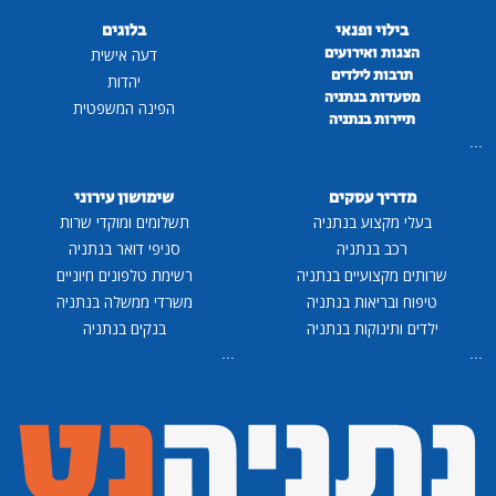
בילוי ופנאי
בלוגים
הצגות ואירועים
דעה אישית
תרבות לילדים
יהדות
מסעדות בנתניה
הפינה המשפטית
תיירות בנתניה
...
מדריך עסקים
שימושון עירוני
בעלי מקצוע בנתניה
תשלומים ומוקדי שרות
רכב בנתניה
סניפי דואר בנתניה
שרותים מקצועיים בנתניה
רשימת טלפונים חיוניים
טיפוח ובריאות בנתניה
משרדי ממשלה בנתניה
ילדים ותינוקות בנתניה
בנקים בנתניה
...
...