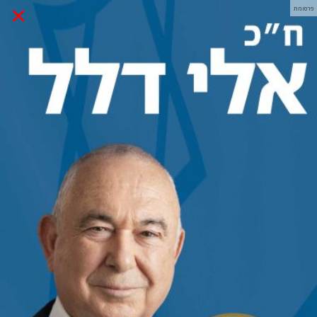
×
פרסומת