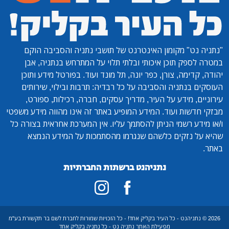
"נתניה נט"
מקומון האינטרנט של תושבי נתניה והסביבה הוקם
במטרה לספק תוכן איכותי ובלתי תלוי על המתרחש בנתניה, אבן
יהודה, קדימה, צורן, כפר יונה, תל מונד ועוד. בפורטל מידע ותוכן
העוסקים בנתניה והסביבה על כל רבדיה: תרבות ובילוי, שירותים
עירוניים, מידע על העיר, מדריך עסקים, חברה, רכילות, ספורט,
מבזקי חדשות ועוד. המידע המופיע באתר זה אינו מהווה מידע משפטי
ו/או מידע רשמי הניתן להסתמך עליו. אין המערכת אחראית בצורה כל
שהיא על נזקים כלשהם שנגרמו מהסתמכות על המידע הנמצא
באתר.
נתניהנט ברשתות החברתיות
2026 © נתניהנט - כל העיר בקליק אחד! - כל הזכויות שמורות לחברת לשם בר תקשורת בע"מ
מפעילת האתר נתניה נט - כל נתניה בקליק אחד