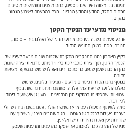
חגיגות בני מצווה ואירועים נוספים, בהם מוצגים ומומחשים מוטיבים
מתחום החלל, המדע והמדע הבדיוני, הכל בהתאמה לאירוע הנחוג
במקום.
מניסוי מדעי עד הנסיך הקטן
ארבע פעמים בשנה נערכים אירועי הדגל של הפלנתניה – סוכות,
חנוכה, פסח וכמובן החופש הגדול.
בקיץ האחרון נהנו המבקרים מחקירת עולמות שונים מבעד לעיניו של
הנסיך הקטן, תוך יצירת כוכבי לכת בליווי דמותו, סדנאות יצירה שונות
בהן הרכבת שעון שמש, בריכת כדורים ואפילו שימוש במשקפי מציאות
מדומה.
בנוסף נהנו מסדרת ניסויים מדעים - מניפוח בלונים, שימוש
באלכוהול ועד שריפת צמר פלדה. כשמונה תחנות גדושות בכיף
ואמוציות, שהסתיימו במתקני הגן המזמינים – מעין גן שעשועים לימודי
לכל דבר.
כיאה לשיתוף הפעולה עם ארץ השמש העולה, פעם בשנה בחודש יולי
נערכת פעילות לרגל הטנבאטה – חג האוהבים היפני, בשיתוף עם
שגרירות יפן ואגודת הידידות ישראל-יפן.
פניו של המרכז כבר לסוכות, אז יעסקו במדענים ומדעניות שעסקו