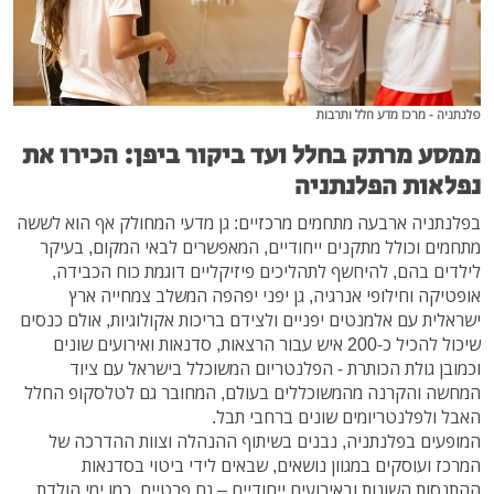
פלנתניה - מרכז מדע חלל ותרבות
ממסע מרתק בחלל ועד ביקור ביפן: הכירו את
נפלאות הפלנתניה
בפלנתניה ארבעה מתחמים מרכזיים: גן מדעי המחולק אף הוא לששה
מתחמים וכולל מתקנים ייחודיים, המאפשרים לבאי המקום, בעיקר
לילדים בהם, להיחשף לתהליכים פיזיקליים דוגמת כוח הכבידה,
אופטיקה וחילופי אנרגיה, גן יפני יפהפה המשלב צמחייה ארץ
ישראלית עם אלמנטים יפניים ולצידם בריכות אקולוגיות, אולם כנסים
שיכול להכיל כ-200 איש עבור הרצאות, סדנאות ואירועים שונים
וכמובן גולת הכותרת - הפלנטריום המשוכלל בישראל עם ציוד
המחשה והקרנה מהמשוכללים בעולם, המחובר גם לטלסקופ החלל
האבל ולפלנטריומים שונים ברחבי תבל.
המופעים בפלנתניה, נבנים בשיתוף ההנהלה וצוות ההדרכה של
המרכז ועוסקים במגוון נושאים, שבאים לידי ביטוי בסדנאות
ההתנסות השונות ובאירועים ייחודיים – גם פרטיים, כמו ימי הולדת,