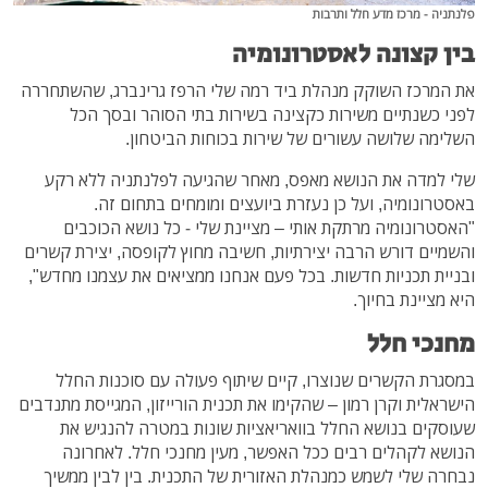
פלנתניה - מרכז מדע חלל ותרבות
בין קצונה לאסטרונומיה
את המרכז השוקק מנהלת ביד רמה שלי הרפז גרינברג, שהשתחררה
לפני כשנתיים משירות כקצינה בשירות בתי הסוהר ובסך הכל
השלימה שלושה עשורים של שירות בכוחות הביטחון.
שלי למדה את הנושא מאפס, מאחר שהגיעה לפלנתניה ללא רקע
באסטרונומיה, ועל כן נעזרת ביועצים ומומחים בתחום זה.
"האסטרונומיה מרתקת אותי – מציינת שלי - כל נושא הכוכבים
והשמיים דורש הרבה יצירתיות, חשיבה מחוץ לקופסה, יצירת קשרים
ובניית תכניות חדשות. בכל פעם אנחנו ממציאים את עצמנו מחדש",
היא מציינת בחיוך.
מחנכי חלל
במסגרת הקשרים שנוצרו, קיים שיתוף פעולה עם סוכנות החלל
הישראלית וקרן רמון – שהקימו את תכנית הורייזון, המגייסת מתנדבים
שעוסקים בנושא החלל בוואריאציות שונות במטרה להנגיש את
הנושא לקהלים רבים ככל האפשר, מעין מחנכי חלל. לאחרונה
נבחרה שלי לשמש כמנהלת האזורית של התכנית. בין לבין ממשיך