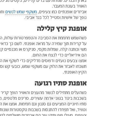
בארון הבגדים. שמלות עם בדים קלילים, ג'קטים מג'ינס
האוויר בעונת המעבר.
אביזרים אופנתיים כמו צעיפים,
משקפי שמש לנשים
ותכ
נופך של אישיות וסטייל לכל בגד אביבי.
אופנת קיץ קלילה
כשהשמש מחממת את הסביבה והטמפרטורות עולות, האת
על קרירות תוך שמירה על מראה אופנתי. לשם כך כדאי לב
משי וכותנה קלה. שמלות מקסי, סניקרס או מכנסיים קצ
הם אידיאליים כדי לנצח את החום.
אמצו צבעים נועזים ודפוסים מדליקים כדי לשקף את 
תשכחו לאבזר את הלוק עם משקפי שמש, כובעי קש וס
הקיץ האופנתי.
אופנת סתיו רגועה
כשהעלים מתחילים לנשור מהעצים והאוויר הופך קריר י
בשכבות ביגוד בגווני אדמה עשירים. סריגים מלטפים, מע
סתיו חיוניים המציעים גם סגנון וגם חמימות. אמצו את
וטוויד, ואל תפחדו להתנסות בשכבות טקסטורות שונות
צעיפים, מעילי פוף ותיקי עור הם אביזרים מושלמים לה