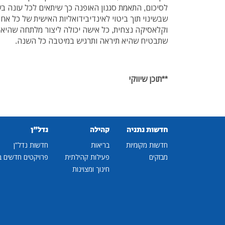
לסיכום, התאמת סגנון האופנה כך שיתאים לכל עונה ב
שבשינוי תוך ביטוי לאינדיבידואליות האישית של כל אחת
וקלאסיקה נצחית, כל אישה יכולה ליצור מלתחה שהיא ג
שתבטיח שהיא תיראה ותרגיש במיטבה כל השנה.
**תוכן שיווקי
חדשות נתניה
קהילה
נדל"ן
חדשות מקומיות
בריאות
חדשות נדל"ן
מבזקים
פעילות קהילתית
פרויקטים חדשים ב
חינוך ומצוינות