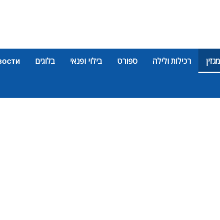
מגזין
רכילות ולילה
ספורט
בילוי ופנאי
בלוגים
вости