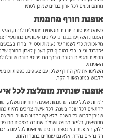
מחמם ונעים לכל ארון בגדים שמוכן לסתיו.
אופנת חורף מחממת
כשהטמפרטורה יורדת והגשמים מתחילים לרדת, הגיע ה
הסגנון. השקיעו בבגדים עליונים איכותיים כמו מעילי צמ
מלאכותית כדי לשמור על נעימות וסטייל. בחרו בצבעים כ
אזמרגד ונייבי כדי להוסיף לוק מעניין לארון החורף שלכ
תרמיות ומגפיים בגובה הברך הם פריטי חובה שיוכלו 
האופנתי.
השלימו את לוק החורף שלכן עם צעיפים, כפפות וכובעים
ללבוש במזג האוויר הקר.
אופנה שנתית מומלצת לכל אי
למרות שלכל עונה יש מגמות אופנה ייחודיות משלה, ישנ
להתאים לכל עונה בשנה. לכל אישה צריכים להיות כמה 
שניתן ללבוש כל השנה, ללא קשר למזג האוויר. חולצה ל
מחמיאים, בלייזר מחויט ושמלה שחורה בסיסית הם פרי
ללוק האופנתי באינספור דרכים שיתאימו לכל עונה. זכ
רק נראים נהדר, אלא גם עומדים במבחן הזמן.