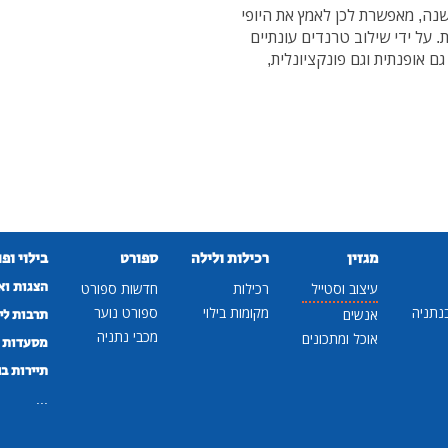
שנה, מאפשרת לכן לאמץ את היופי
. על ידי שילוב טרנדים עונתיים
ם אופנתית וגם פונקציונלית,
מגזין
רכילות ולילה
ספורט
בילוי ופ
הצגות וא
עיצוב וסטייל
רכילות
חדשות ספורט
נתניה
מקומות בילוי
ספורט נוער
אנשים
תרבות לי
מכבי נתניה
אוכל ומתכונים
מסעדות ב
תיירות ב
...