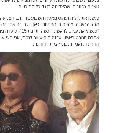
במסגרת שבוע למודעות העיוורים, אנו מביאים לראשו
גואטה מנתניה, שהצליחה כנגד כל הסיכויים.
פגשנו את ג'וליה ועמוס גואטה השבוע בדירתם הצנועה 
מזה 55 שנה, מהיום בו התחתנו. כאן נולדו זה אחר זה שבעה ילדיהם.
"פגשתי את עמוס לראשונ
אהבה ממבט ראשון. עמוס היה עיוור לגמרי, אני חצי עיו
החתונה, ואני חונכתי לציית להורים".