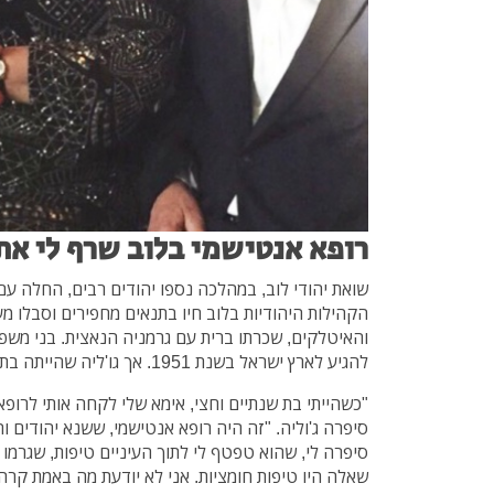
רופא אנטישמי בלוב שרף לי את
הקהילות היהודיות בלוב חיו בתנאים מחפירים וסבלו 
והאיטלקים, שכרתו ברית עם גרמניה הנאצית. בני משפחת
להגיע לארץ ישראל בשנת 1951. אך גו'ליה שהייתה בת 8, נשאה על גופה מום קשה.
"כשהייתי בת שנתיים וחצי, אימא שלי לקחה אותי לרופא
סיפרה ג'וליה. "זה היה רופא אנטישמי, ששנא יהודים וה
סיפרה לי, שהוא טפטף לי לתוך העיניים טיפות, שגרמו 
שאלה היו טיפות חומציות. אני לא יודעת מה באמת קרה