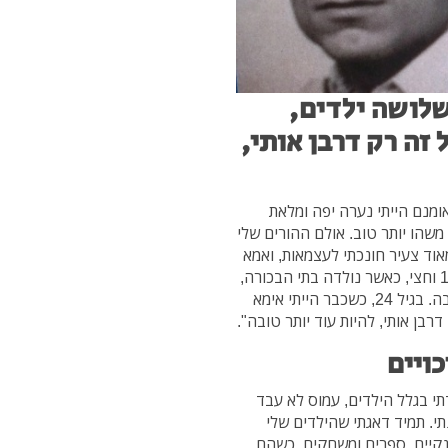
א לשלושה ילדים,
זה רק דרבן אותי,
ומנם הייתי נערה יפה ומלאת
משהו יותר טוב. אולם ההורים שלי
וס. מגיל מאוד צעיר חונכתי לעצמאות, ואמא
שלי לימדה אותי לא להיות תלויה באף אחד. הייתי בת 17 וחצי, כאשר נולדה בתי הבכורה,
ולא לא פחדתי שהעיוורון שלי ימנע ממני להיות אמא טובה. בגיל 24, כשכבר הייתי אימא
בן אותי, להיות עוד יותר טובה".
ויים
תי בגלל הילדים, עמוס לא עבד
תי. תמיד דאגתי שהילדים שלי
 נקיים, ספרים ומשחקים. כשהם