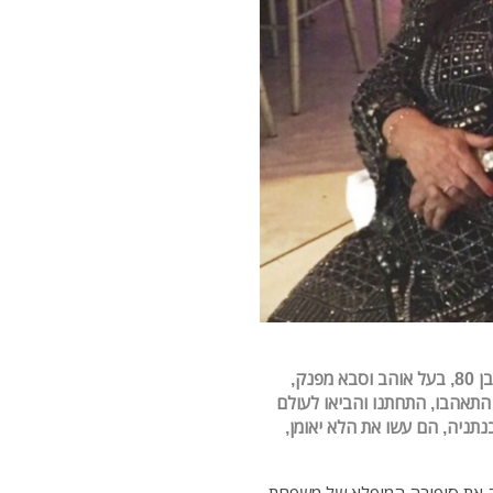
ג'וליה בת 70, אישה חייכנית ומלאת שמחת חיים ועמוס בן 80, בעל אוהב וסבא מפנק,
ד את השני, התאהבו, התחתנו והביאו לעולם
'ר, בשכונה קשה בנתניה, הם עשו את הלא יאומן,