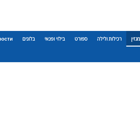
מגזין
רכילות ולילה
ספורט
בילוי ופנאי
בלוגים
вости