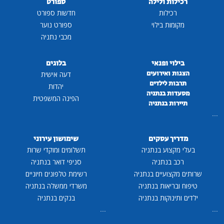
רכילות ולילה
ספורט
רכילות
חדשות ספורט
מקומות בילוי
ספורט נוער
מכבי נתניה
בילוי ופנאי
בלוגים
הצגות ואירועים
דעה אישית
תרבות לילדים
יהדות
מסעדות בנתניה
הפינה המשפטית
תיירות בנתניה
...
מדריך עסקים
שימושון עירוני
בעלי מקצוע בנתניה
תשלומים ומוקדי שרות
רכב בנתניה
סניפי דואר בנתניה
שרותים מקצועיים בנתניה
רשימת טלפונים חיוניים
טיפוח ובריאות בנתניה
משרדי ממשלה בנתניה
ילדים ותינוקות בנתניה
בנקים בנתניה
...
...