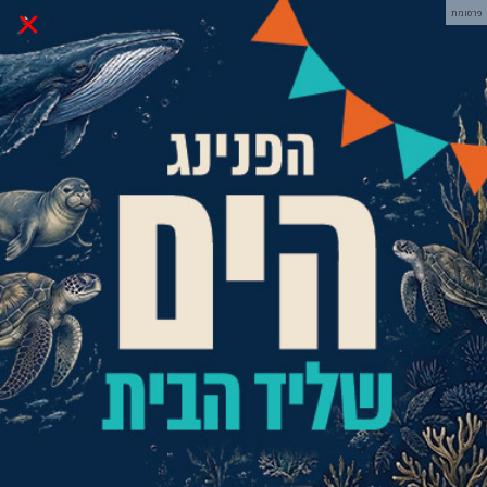
×
פרסומת