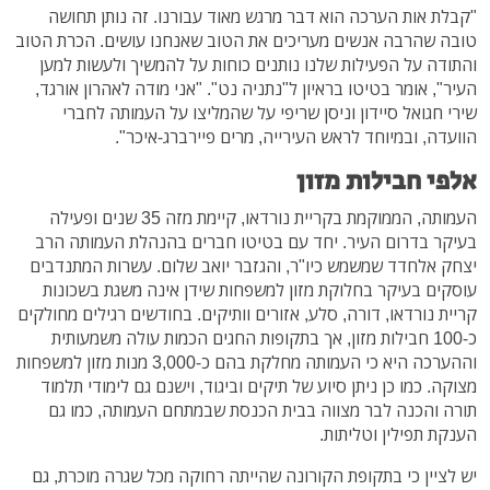
"קבלת אות הערכה הוא דבר מרגש מאוד עבורנו. זה נותן תחושה
טובה שהרבה אנשים מעריכים את הטוב שאנחנו עושים. הכרת הטוב
והתודה על הפעילות שלנו נותנים כוחות על להמשיך ולעשות למען
העיר", אומר בטיטו בראיון ל"נתניה נט". "אני מודה לאהרון אורגד,
שירי חגואל סיידון וניסן שריפי על שהמליצו על העמותה לחברי
הוועדה, ובמיוחד לראש העירייה, מרים פיירברג-איכר".
אלפי חבילות מזון
העמותה, הממוקמת בקריית נורדאו, קיימת מזה 35 שנים ופעילה
בעיקר בדרום העיר. יחד עם בטיטו חברים בהנהלת העמותה הרב
יצחק אלחדד שמשמש כיו"ר, והגזבר יואב שלום. עשרות המתנדבים
עוסקים בעיקר בחלוקת מזון למשפחות שידן אינה משגת בשכונות
קריית נורדאו, דורה, סלע, אזורים וותיקים. בחודשים רגילים מחולקים
כ-100 חבילות מזון, אך בתקופות החגים הכמות עולה משמעותית
וההערכה היא כי העמותה מחלקת בהם כ-3,000 מנות מזון למשפחות
מצוקה. כמו כן ניתן סיוע של תיקים וביגוד, וישנם גם לימודי תלמוד
תורה והכנה לבר מצווה בבית הכנסת שבמתחם העמותה, כמו גם
הענקת תפילין וטליתות.
יש לציין כי בתקופת הקורונה שהייתה רחוקה מכל שגרה מוכרת, גם