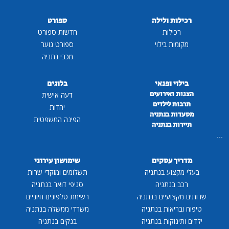
רכילות ולילה
ספורט
רכילות
חדשות ספורט
מקומות בילוי
ספורט נוער
מכבי נתניה
בילוי ופנאי
בלוגים
הצגות ואירועים
דעה אישית
תרבות לילדים
יהדות
מסעדות בנתניה
הפינה המשפטית
תיירות בנתניה
...
מדריך עסקים
שימושון עירוני
בעלי מקצוע בנתניה
תשלומים ומוקדי שרות
רכב בנתניה
סניפי דואר בנתניה
שרותים מקצועיים בנתניה
רשימת טלפונים חיוניים
טיפוח ובריאות בנתניה
משרדי ממשלה בנתניה
ילדים ותינוקות בנתניה
בנקים בנתניה