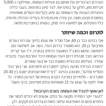
הצרכים הציבוריים עלו ואיתם גם פעילות העמותה, שחילקה כ-5,000
חבילות מזון, חלקן על בסיס יומי, לצד סיוע בתרופות. בעבר כללה
הפעילות הענפה של העמותה גם סיוע בקליטת העולים מאתיופיה
במסגרת מבצע משה, וכן עזרה אינטנסיבית בעלייה הגדולה מרוסיה.
כלל הפעילות, אם למישהו היה ספק, נעשית בהתנדבות מלאה.
לתרום וכמה שיותר
אבי בטיטו כבר בן 60, אבל מגדיר את עצמו בחיוך עם רוח נעורים
ומרץ של בן 20. הוא מתגורר בדרום העיר, נשוי, אב לשלושה וסב
לחמישה. שימש כמנכ"ל המועצה הדתית בנתניה, יו"ר ועד קריית
נורדאו, חבר מנהלת דרום העיר ועמותת היכל התרבות ועבד בחברת
עמידר. פעילותו הציבורית נמשכת כבר ארבעה עשורים.
"התודה הגדולה מגיעה בעיקר למתנדבים ולתורמים. אני בסך הכל
השליח שלהם", מצטנע בטיטו. "כיף לראות שבחגים ישנם בין 20-30
מתנדבים – תלמידים במכינה הקדם צבאית של הגרעין התורני. כל
אחד לוקח על עצמו עד 15 משפחות וכולם מסייעים, ברוך השם".
לאן שואף להוביל את העמותה בשנים הקרובות?
"לצערי יוקר המחייה מקשה על כולם, אנשים לא יכולים לגמור את
החודש ובשנים האחרונות עלתה כמות הנצרכים והנזקקים. לכן