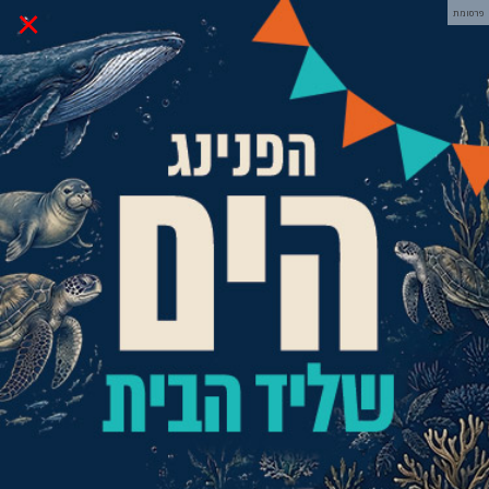
×
פרסומת