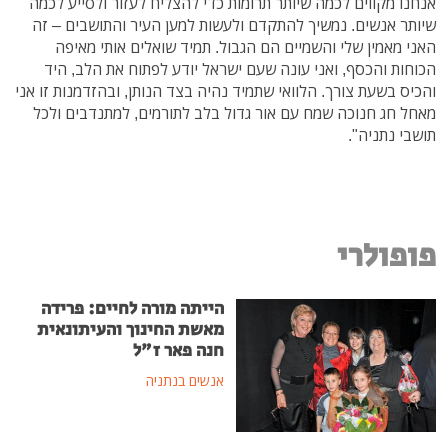
אנחנו מקווים לכמה שיותר תרומות כדי להצליח לעזור ולסייע לכמה
שיותר אנשים. נמשיך להתקדם ולעשות למען העיר והתושבים – זה
האני מאמין שלי והשמיים הם הגבול. תמיד שואלים אותי מאיפה
הכוחות והכסף, ואני עונה שעם ישראל יודע לפתוח את הלב, היד
והכיס בשעת צורך. הלוואי שתמיד נהיה בצד הנותן, ובהזדמנות זו אני
מאחל חג חנוכה שמח עם אור גדול בלב לתורמים, למתנדבים ולכל
תושבי נתניה".
פופולרי
הייתה מורה לחיים: פרידה
מאשת החינוך והעיתונאית
חנה פאר ז"ל
אנשים בנתניה