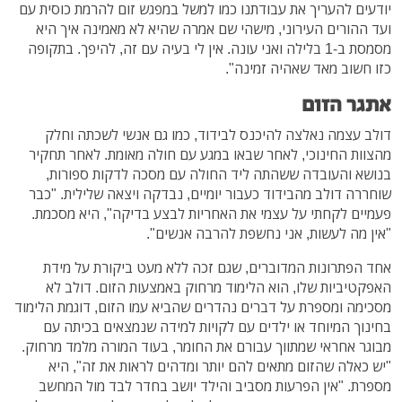
יודעים להעריך את עבודתנו כמו למשל במפגש זום להרמת כוסית עם
ועד ההורים העירוני, מישהי שם אמרה שהיא לא מאמינה איך היא
מסמסת ב-1 בלילה ואני עונה. אין לי בעיה עם זה, להיפך. בתקופה
כזו חשוב מאד שאהיה זמינה".
אתגר הזום
דולב עצמה נאלצה להיכנס לבידוד, כמו גם אנשי לשכתה וחלק
מהצוות החינוכי, לאחר שבאו במגע עם חולה מאומת. לאחר תחקיר
בנושא והעובדה ששהתה ליד החולה עם מסכה לדקות ספורות,
שוחררה דולב מהבידוד כעבור יומיים, נבדקה ויצאה שלילית. "כבר
פעמיים לקחתי על עצמי את האחריות לבצע בדיקה", היא מסכמת.
"אין מה לעשות, אני נחשפת להרבה אנשים".
אחד הפתרונות המדוברים, שגם זכה ללא מעט ביקורת על מידת
האפקטיביות שלו, הוא הלימוד מרחוק באמצעות הזום. דולב לא
מסכימה ומספרת על דברים נהדרים שהביא עמו הזום, דוגמת הלימוד
בחינוך המיוחד או ילדים עם לקויות למידה שנמצאים בכיתה עם
מבוגר אחראי שמתווך עבורם את החומר, בעוד המורה מלמד מרחוק.
"יש כאלה שהזום מתאים להם יותר ומדהים לראות את זה", היא
מספרת. "אין הפרעות מסביב והילד יושב בחדר לבד מול המחשב