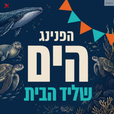
×
פרסומת