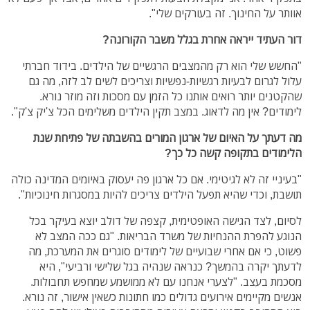
אוותר על החינוך. זה בעורקים שלי".
דור העתיד ייראה אחרת בגלל משבר הקורונה?
"החשש שלי הוא רק מהמצבים הרגשיים של הילדים. בידוד חברתי
עלול לגרום לבעיות רגשיות-נפשיות וצריכים לשים לב לזה, מה גם
שהקטנים יותר רואים אותנו כל הזמן עם מסכות וזה מוזר נורא.
לימודים? אין מה לדאוג. במצב תקין הילדים משלימים הכל צ'יק צ'ק".
מה דעתך על האיום של ארגון המורים בהשבתה של פתיחת שנת
הלימודים בתקופה קשה כל כך?
"בעיניי זה לא לגיטימי. אם כל ארגון פה יעסוק באיומים המדינה כולה
תושבת, וכדי שהיא תפעל הילדים צריכים להיות במסגרות חינוכיות".
לסיום, לצד הגישה האופטימית, קצפה של דולב יוצא בעיקר בכל
הנוגע להפרת ההנחיות של משרד הבריאות. "גם ככה המצב לא
פשוט, כי אם אחרי שבועיים של לימודים סוגרים את המערכת, מה
לדעתך יקרה בהמשך? כנראה שנהיה בגל שלישי ורביעי", היא
מסכמת בעצב. "לצערי אנחנו עם לא ממושמע שמחפש תחבולות.
אנשים מקיימים אירועים גדולים כמו חתונות כשאין אישור, זה נורא.