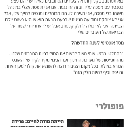
בוא תסתובב בקניון ותראה צעירים מסתובבים כאילו יש להם פצע
בסנטר עם מסכה עליו, ובזה זה נגמר. אם אני תופסת אצלי במינהל
מישהו בלי מסכה, אני מעירה לו. הם מבוהלים ומנסים לחייך אלי, אבל
אני לא צוחקת ומודיעה חגיגית שבפעם הבאה הוא או היא פשוט יילכו
הבייתה. אני לא יכולה לחלק קנסות, אבל יש לי אחריות לשמור על
הבריאות של העובדים שלי
מסר אופטימי לשנה החדשה?
"בהחלט. מרגש אותי מאוד לראות את הסולידריות החברתית שלנו -
מההתגייסות של מערכת החינוך ועד הגינוי מקיר לקיר של האונס
הנורא באילת. בכל מקום הציבור רוצה להשמיע את קולו למען האחר.
זה יפה וכיף להיות חלק מזה”
פופולרי
הייתה מורה לחיים: פרידה