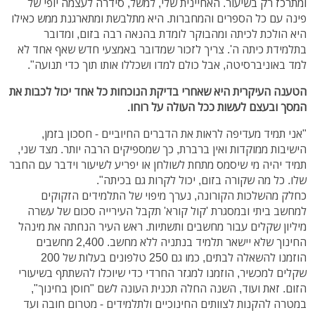
ומתרכז רק בשיעור. האחיינית שלי, למשל, סידרה לעצמה יופי של
פינה עם כל הספרים והמחברות. היא מתלבשת ומתארגנת ממש כאילו
היא הולכת לכיתה ומהבוקר לומדת בהנאה רבה בזום, ומדובר
בתלמידת כיתה ה'. צריך לזכור שמדובר באמצעי חדש שאף אחד לא
למד באוניברסיטה, אבל כולם למדו ושכללו אותו תוך כדי תנועה".
הטענה העיקרית היא שאחרי בדיקת הנוכחות כל אחד יכול לכבות את
המסך ובעצם לעשות ככל העולה על רוחו.
"אני תמיד מעדיפה לראות את הדברים החיוביים - חסכון בזמן,
הישיבות ממוקדות ואין ברברת, כך שמספיקים הרבה יותר. מצד שני,
תמיד יהיה מי שיסמס מתחת לשולחן או יפריע לשיעור וידבר עם החבר
שלו. כל מה שקורה בזום, יכול לקרות גם בכיתה".
כחלק מהשלכות הקורונה, נערך מיפוי של התלמידים הזקוקים
למחשב ביתי ובמסגרת 'קול קורא' תקבל העירייה סכום של עשרה
מיליון שקלים עבור מחשבים ותשתיות. ראש העיר הנחתה את מינהל
החינוך שלא יישאר תלמיד בנתניה ללא מחשב. 2,400 מחשבים
הוזמנו להשאלה לבתים, כמו גם 250 טלפונים בעלות של 200
שקלים למכשיר, הוזמנו למגזר החרדי כדי שיוכלו להשתתף בשיעורי
הזום. זאת ועוד, השנה החלה תכנית העונה לשם "חוסן בחינוך",
במטרה להקנות לצוותים החינוכיים ולתלמידים - מטרום חובה ועד