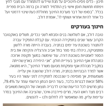
תיכון - כלים פסיכו-חינוכיים על מנת שיידעו להתמודד עם מצבי לחץ
ויפתחו תחושת חוסן אישי בין התלמיד למורה וכן ברמה הבית ספרית
בכלל. "בסופו של דבר מערכת החינוך מחוללת כעת שינוי דרמטי ועל
כל אחד להיות אחראי ושותף לו", אומרת דולב.
חינוך בעורקים
טובה דולב, אם לשלושה בנים וסבתא לשני נכדים, תשלים באוקטובר
הקרוב עשר שנים בתפקידה הנוכחי. עם קבלת התפקיד עברה
להתגורר בשכונת עיר ימים בנתניה. בעברה הייתה מורה ללשון
ומתמטיקה, ניהלה בתי ספר בתל אביב והרצליה והקימה את בית
הספר לאמנויות בשכונת דורה. עוד שימשה במשך תקופה ארוכה
כמנהלת אגף החינוך בעיריית חולון. "אני היחידה בארץ שהייתה
במקביל מנהלת אגף ומפקחת מטעם משרד החינוך", היא מתגאה.
אשר למדד הבגרויות בנתניה, מודה דולב שהשנה אין עלייה
משמעותית, אך מוסיפה כי שנכנסה לתפקידה לפני עשור היו בעיר
58% זכאות לבגרות בלבד, בעוד היום הנתון הרשמי עומד על 79.4%,
נתון מרשים לכל הדיעות שהינו לדבריה תוצאה של הקצאת משאבים
רבים מצד ראש העיר, מרים פיירברג-איכר, שהציבה את החינוך בסדר
עדיפות עליון, מה שמאפשר לה לחלום ולנו – להגשים.