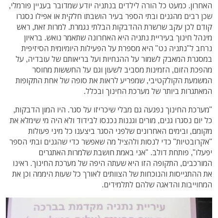
האחרון. כמעט כל הורה לילדים בנתניה יודע שמדובר בעניין פורמלי,
שכן רבים מהגנים ובתי הספר בעיר הושבתו חלקית או אפילו נסגרו
קודם לכן עקב שרשרת ההדבקות הבלתי נגמרת. למרות זאת, ראש
מינהל חינוך בעיריית נתניה היא האחרונה שתאמר נואש. בראיון
נרחב ל"נתניה נט" היא מספרת על הפעילות היומיומית הסיזיפית
במסגרת המאבק לשמור על ההנחיות ועל בריאותם של עובדיה, על
מהפכת הזום, הזמינות מסביב לשעון וגם על החששות מחוסר
המשמעת הקולקטיבי, שמפריע לראות את סופה של אחת התקופות
המאתגרות ביותר של מערכת החינוך ובכלל.
"מערכת החינוך נפגעה גם מבלי שיכריזו על סגר. היו המון הדבקות,
כל יום נסגרו גנים, מורים וגננות נכנסו לבידוד ולא היה מי שימלא את
מקומם, ובימים האחרונים שלפני הסגר ביצענו כל מיני פעולות
"אקרובטיות" כדי לנסות ולהציל מה שאפשר כדי שהגנים ובתי הספר
יפעלו", פותחת דולב. "אני באמת חושבת שלמרות האתגרים
המורכבים, התקופה הזו היא שעתה היפה של מערכת החינוך. ראינו
את ההתגייסות והנוכחות של הצוותים לאורך כל שעות היממה וכן את
המחוייבות והדאגה שלהם לתלמידים.