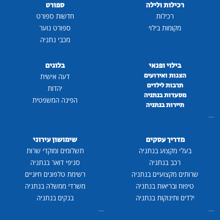
רכילות ולילה
ספורט
רכילות
חדשות ספורט
מקומות בילוי
ספורט נוער
מכבי נתניה
בילוי ופנאי
בלוגים
הצגות ואירועים
דעה אישית
תרבות לילדים
יהדות
מסעדות בנתניה
הפינה המשפטית
תיירות בנתניה
...
מדריך עסקים
שימושון עירוני
בעלי מקצוע בנתניה
תשלומים ומוקדי שרות
רכב בנתניה
סניפי דואר בנתניה
שרותים מקצועיים בנתניה
רשימת טלפונים חיוניים
טיפוח ובריאות בנתניה
משרדי ממשלה בנתניה
ילדים ותינוקות בנתניה
בנקים בנתניה
...
...