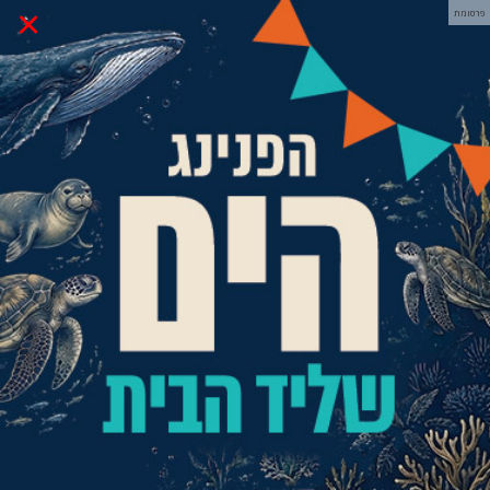
×
פרסומת