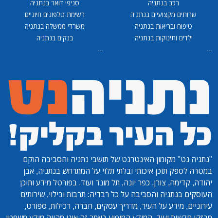
רכב בנתניה
סניפי דואר בנתניה
שרותים מקצועיים בנתניה
רשימת טלפונים חיוניים
טיפוח ובריאות בנתניה
משרדי ממשלה בנתניה
ילדים ותינוקות בנתניה
בנקים בנתניה
...
...
"נתניה נט"
מקומון האינטרנט של תושבי נתניה והסביבה הוקם
במטרה לספק תוכן איכותי ובלתי תלוי על המתרחש בנתניה, אבן
יהודה, קדימה, צורן, כפר יונה, תל מונד ועוד. בפורטל מידע ותוכן
העוסקים בנתניה והסביבה על כל רבדיה: תרבות ובילוי, שירותים
עירוניים, מידע על העיר, מדריך עסקים, חברה, רכילות, ספורט,
מבזקי חדשות ועוד. המידע המופיע באתר זה אינו מהווה מידע משפטי