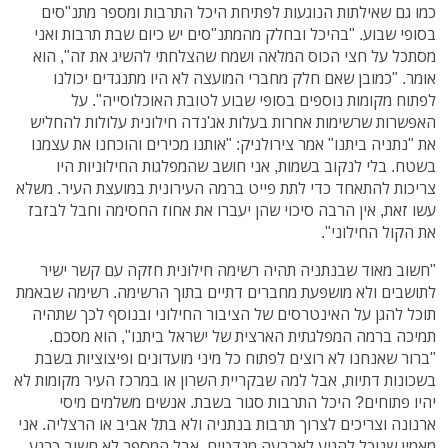
כמו גם שאילתות הנוגעות לפתיחת היכל התרבות ומספר מתנ"סים
בסופי שבוע. "בהיכל ובחלק מהמתנ"סים יש כיום שבת תרבות ואני
מסתכל על חצי הכוס המלאה ושמח שהצלחתי להשיג את זה", הוא
אומר. "כמובן שאם חלק מחברי המועצה לא היו מתנגדים יכולנו
לפתוח מקומות נוספים בסופי שבוע לטובת האוכלוסייה". על
האפשרות שרשימות אחרות בעלות אג'נדה חילונית עלולות להחליש
את "נתניה ביתנו" אמר צירולניק: "אותנו מכירים והוכחנו את עצמנו
בשטח. בלי לנקוב בשמות, אני חושב שהמפלגות החילוניות היו
צריכות להתאחד כדי לתת פייט ברמה העירונית במועצת העיר. משלא
עשו זאת, אין הרבה סיכוי שהן יעברו את אחוז החסימה וחבל לבזבז
את הקול החילוני".
"חשוב מאוד שבנתניה תהיה רשימה חילונית חזקה עם קשר ישיר
לתושבים ולא מושפעת מחברים דתיים בתוך הרשימה. רשימה שבאמת
תוכל להגן על האינטרסים של הציבור החילוני ובנוסף לכך שתהיה
תמיכה ברמה המפלגתית הארצית של ישראל ביתנו", הוא מסכם.
"ברור שאנחנו לא רוצים לפתוח כל מיני מועדונים ופיצוציות בשבת
בשכונות דתיות, אבל למה שבקריית השרון או במרכז העיר מקומות לא
יהיו פתוחים? היכל התרבות סגור בשבת. אנשים משלמים מיסי
ארנונה וצריכים לצרוך תרבות בנתניה ולא בתל אביב או הרצליה. אני
מאמין שנוכל להגיע לארבעה מנדטים, אבל המספר לא חשוב כרגע.