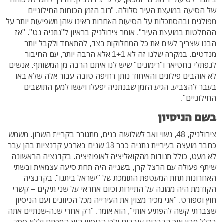
של הסיעה במועצת העיר סלולה. "רוב הזמן הכוחות החילוניים
מפולגים ובהסתכלות על הסיעות האחרות ראינו שהן משפיעות יותר על
ההחלטות במועצת העיר", אומר צירולניק בראיון ל"נתניה נט". "אז
הבנו שצריך לשים את כל המחלוקות בצד, להתאחד ולקבל יותר
מנדטים. במקרה שלנו זה לא 1+1 אלא הרבה יותר, עם החיבור
לנפתלי בחטיאר ו"רימונים" שיש לנו איתם הרבה מן המשותף. אנשים
לא אוהבים פילוגים והאיחוד נותן דחיפה טובה עבור אלה שלא באו
בעבר להצביע. הגיע הזמן שבנתניה יפעלו ויעשו למען התושבים
החילוניים".
בשם הניסיון
צירולניק, 48, נשוי ואב לשלושה בנים, מתגורר בקריית השרון. משמש
כחבר מועצה בעיריית נתניה כבר 18 שנים בארבע קדנציות בהן עבר
לא מעט, כולל תנודות מהקואליציה לאופוזיציה. בקדנציה הראשונה
שיתף פעולה עם הרצל קרן, בשנייה היה תחת סיעה עצמאית ובשתי
האחרונות תחת המעטפת התומכת של "ישראל ביתנו". בקדנציה
הקודמת היה ממונה על התיירות וכיום אחראי על שני תיקים – קשרי
חוץ וספורט. "אני מכיר מצוין את העירייה מכל הכיוונים ועם הניסיון
שצברתי קשה להפתיע אותי", הוא אומר. "רק אחרי שנה-שנתיים אתה
בכלל מבין איך הדברים עובדים ולכן הניסיון הוא המפתח וללא ספק