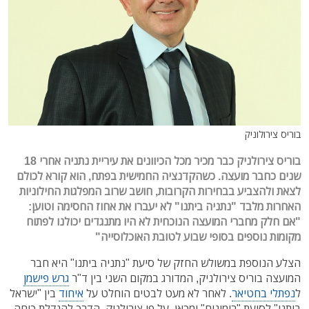
בוריס צירולוניק
בוריס צירולניק כבר מכיר מכל הכיוונים את עיריית נתניה אחרי 18
שנים כחבר מועצה. כשהקדנציה החמישית בפתח, הוא קורא לכולם
לצאת ולהצביע בבחירות הקרובות, חושב שרוב המפלגות החילוניות
האחרות מלבד "נתניה ביתנו" לא יעברו את אחוז החסימה וטוען:
"אם חלק מחברי המועצה הנוכחית לא היו מתנגדים יכולנו לפתוח
מקומות נוספים בסופי שבוע לטובת האוכלוסייה"
הצלע הנוספת במשולש החזק של סיעת "נתניה ביתנו" היא חבר
המועצה בוריס צירולניק, המדורג במקום השני בין ד"ר
גרש פישמן
ל
נפתלי בחטיאר
. לאחר לא מעט לבטים הוחלט על
איחוד
בין "ישראל
ביתנו" לסיעת "רימונים" ומכאן, על פי צירולניק, הדרך להגדלת כוחה