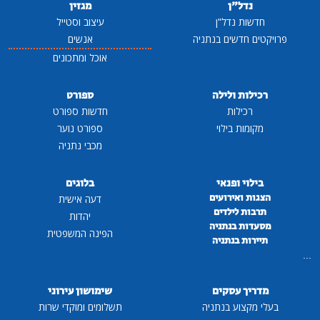
נדל"ן
מגזין
חדשות נדל"ן
עיצוב וסטייל
פרויקטים חדשים בנתניה
אנשים
אוכל ומתכונים
רכילות ולילה
ספורט
רכילות
חדשות ספורט
מקומות בילוי
ספורט נוער
מכבי נתניה
בילוי ופנאי
בלוגים
הצגות ואירועים
דעה אישית
תרבות לילדים
יהדות
מסעדות בנתניה
הפינה המשפטית
תיירות בנתניה
...
מדריך עסקים
שימושון עירוני
בעלי מקצוע בנתניה
תשלומים ומוקדי שרות