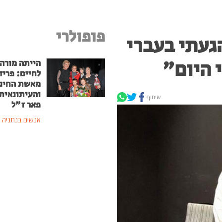
פופולרי
געתי בעברי
 היום"
הייתה מורה
לחיים: פריד
מאשת החינו
והעיתונאית
שיתוף
פאר ז"ל
אנשים בנתניה