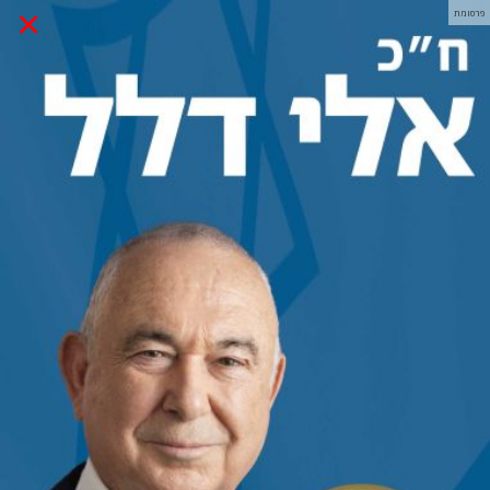
×
פרסומת