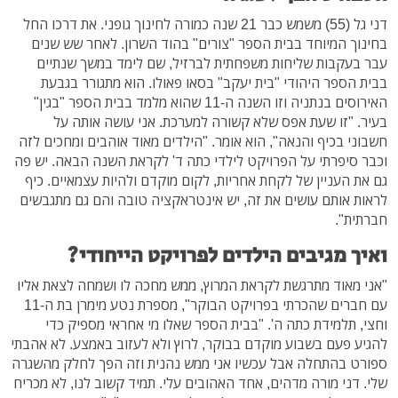
דני גל (55) משמש כבר 21 שנה כמורה לחינוך גופני. את דרכו החל
בחינוך המיוחד בבית הספר "צורים" בהוד השרון. לאחר שש שנים
עבר בעקבות שליחות משפחתית לברזיל, שם לימד במשך שנתיים
בבית הספר היהודי "בית יעקב" בסאו פאולו. הוא מתגורר בגבעת
האירוסים בנתניה וזו השנה ה-11 שהוא מלמד בבית הספר "בגין"
בעיר. "זו שעת אפס שלא קשורה למערכת. אני עושה אותה על
חשבוני בכיף והנאה", הוא אומר. "הילדים מאוד אוהבים ומחכים לזה
וכבר סיפרתי על הפרויקט לילדי כתה ד' לקראת השנה הבאה. יש פה
גם את העניין של לקחת אחריות, לקום מוקדם ולהיות עצמאיים. כיף
לראות אותם עושים את זה, יש אינטראקציה טובה והם גם מתגבשים
חברתית".
ואיך מגיבים הילדים לפרויקט הייחודי?
"אני מאוד מתרגשת לקראת המרוץ, ממש מחכה לו ושמחה לצאת אליו
עם חברים שהכרתי בפרויקט הבוקר", מספרת נטע מימרן בת ה-11
וחצי, תלמידת כתה ה'. "בבית הספר שאלו מי אחראי מספיק כדי
להגיע פעם בשבוע מוקדם בבוקר, לרוץ ולא לעזוב באמצע. לא אהבתי
ספורט בהתחלה אבל עכשיו אני ממש נהנית וזה הפך לחלק מהשגרה
שלי. דני מורה מדהים, אחד האהובים עלי. תמיד קשוב לנו, לא מכריח