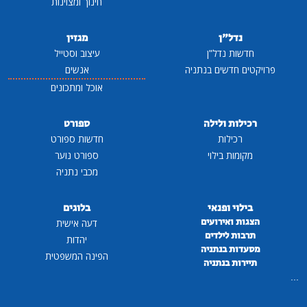
חינוך ומצוינות
נדל"ן
מגזין
חדשות נדל"ן
עיצוב וסטייל
פרויקטים חדשים בנתניה
אנשים
אוכל ומתכונים
רכילות ולילה
ספורט
רכילות
חדשות ספורט
מקומות בילוי
ספורט נוער
מכבי נתניה
בילוי ופנאי
בלוגים
הצגות ואירועים
דעה אישית
תרבות לילדים
יהדות
מסעדות בנתניה
הפינה המשפטית
תיירות בנתניה
...