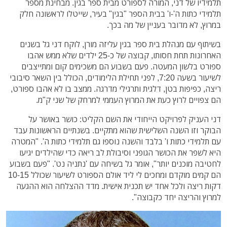
תלמידיו של דני, המורה לספורט מבית ספר בגין. מבחינת מספר
תלמידי כתות ה'-ו' בבית הספר "בגין" בעיר, שייטלו לראשונה חלק
במרוץ, לא מדובר בעניין של מה בכך.
בשיתוף עם מנהלת בית ספר בגין עליזה מורן, לוקח דני גל בשנים
האחרונות תחת חסותו, קבוצה של כ-25 ילדים שלא ממש אהבו
ספורט בלשון המעטה. פעם בשבוע הם משכימים קום ומתייצבים
לשיעור בשעה 7:20, לפני תחילת הלימודים, הכולל בין השאר סיבובי
ריצה, כפיפות בטן, דלגית ותרגילי מדרגה. ממצב בו לא אהבו ספורט,
הם צפויים לרוץ כעת את המרוץ העממי למרחק של שני ק"מ.
דני העניק לפרויקט הייחודי את השם הקליט: כושר באושר על
הבוקר וזו השנה השלישית שהוא מתקיים. בשנתיים הראשונות עבד
עם תלמידי כתות ו' בלבד והשנה נוספו גם תלמידי כתות ה'. "המטרה
היא לשפר את הכושר הגופני וסיבולת לב ריאה כדי שהילדים יגיעו
לחטיבה מוכנים יותר", אומר גל בשיחה עם 'נתניה נט'. "פעם בשבוע
הם קמים מוקדם ומחכים לי ליד אולם הספורט לשיעור שכולל 10-15
דקות ריצה ולכל אחד יש תכנית אישית. מדד ההצלחה הוא ההגעה
למרוץ והריצה יחד כקבוצה".