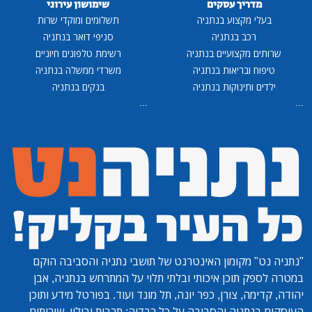
מדריך עסקים
שימושון עירוני
בעלי מקצוע בנתניה
תשלומים ומוקדי שרות
רכב בנתניה
סניפי דואר בנתניה
שרותים מקצועיים בנתניה
רשימת טלפונים חיוניים
טיפוח ובריאות בנתניה
משרדי ממשלה בנתניה
ילדים ותינוקות בנתניה
בנקים בנתניה
...
...
"נתניה נט"
מקומון האינטרנט של תושבי נתניה והסביבה הוקם
במטרה לספק תוכן איכותי ובלתי תלוי על המתרחש בנתניה, אבן
יהודה, קדימה, צורן, כפר יונה, תל מונד ועוד. בפורטל מידע ותוכן
העוסקים בנתניה והסביבה על כל רבדיה: תרבות ובילוי, שירותים