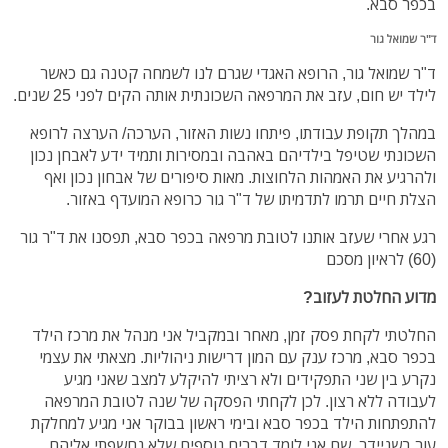
בכפר סבא.
ד"ר שמואל גור
ד"ר שמואל גור, הרופא האגדי שגרם לנו לשמחה קטנה גם כאשר
לילד יש חום, עזב את המרפאה השכונתית אותה הקים לפני 25 שנים.
במהלך תקופת עבודתו, פיתחו נשות האזור, הערכה/ הערצה לרופא
השכונתי שטיפל בילדיהם באהבה ובמסירות ותמיד ידע לאבחן נכון
ולהרגיע את האמהות הלחוצות. מאות סיפורים של אבחון נכון ואף
הצלת חיים תרמו לתדמיתו של ד"ר גור כרופא המועדף באזור.
רגע אחרי שעזב אותנו לטובת מרפאה בכפר סבא, תפסנו את ד"ר גור
(60) לראיון מסכם
מדוע החלטת לעזוב?
החלטתי לקחת פסק זמן, מאחר ובמקביל אני מנהל את מרכז הילד
בכפר סבא, מרכז ענק עם המון דרישות ניהוליות. מצאתי את עצמי
נקרע בין שני התפקידים ולא רציתי להיקלע למצב שאני מגיע
לעבודה ללא רצון. לכן לקחתי הפסקה של שנה לטובת המרפאה
להתפתחות הילד בכפר סבא ובימי ראשון בבוקר אני מגיע למחלקת
עור בשניידר, שם אני לומד דברים נוספים שלא נחשפתי אליהם.