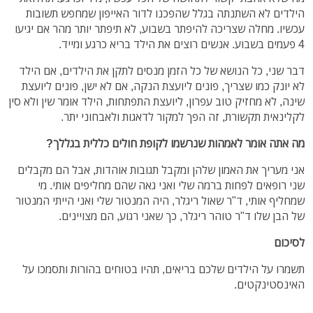
הילדים לא השתנתה בגלל שהפכנו לדור האייפון שמחפש תשובות
עכשיו. מחלה שצריכה להיפתר בשבוע, לא תיפתר יותר מהר אם יגיעו
4 פעמים בשבוע. אנשים רוצים את הילד בריא כרגע ומייד.
דבר שני, כל הנושא של כל הזמן מנסים לתקן את הילדים, אם הילד
לא יונק כמו שצריך, פונים ליועצת הנקה, אם לא ישן, פונים ליועצת
שינה, לא מחזיק טוב עפרון, ליועצת התפתחות, הילד אומר שין ולא סין
לקלינאית תקשורת, זה הפך למקור לדאגות ולאבחוני יתר.
מה אתה אומר לאמהות שנרשמו לקופת חולים כללית בגללך?
אני מעריך את האמון שלהן ומקבל תגובות אוהדות, אבל הם מקבלים
שני רופאים לפחות ברמה שלי ואני גאה שהם מחליפים אותי. מי
שמחליף אותי, ד"ר שאול ריגלר, היה המנטור שלי ואני הייתי המנטור
של הבן שלו ד"ר טוהר ריגלר, כך שאני רגוע, הם מצויינים.
לסיכום
תשמרו על הילדים שלכם בריאים, תהיו בטוחים בהורות ותסמכו על
האינסטינקטים.