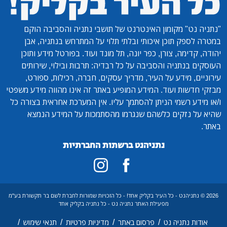
"נתניה נט"
מקומון האינטרנט של תושבי נתניה והסביבה הוקם
במטרה לספק תוכן איכותי ובלתי תלוי על המתרחש בנתניה, אבן
יהודה, קדימה, צורן, כפר יונה, תל מונד ועוד. בפורטל מידע ותוכן
העוסקים בנתניה והסביבה על כל רבדיה: תרבות ובילוי, שירותים
עירוניים, מידע על העיר, מדריך עסקים, חברה, רכילות, ספורט,
מבזקי חדשות ועוד. המידע המופיע באתר זה אינו מהווה מידע משפטי
ו/או מידע רשמי הניתן להסתמך עליו. אין המערכת אחראית בצורה כל
שהיא על נזקים כלשהם שנגרמו מהסתמכות על המידע הנמצא
באתר.
נתניהנט ברשתות החברתיות
2026 © נתניהנט - כל העיר בקליק אחד! - כל הזכויות שמורות לחברת לשם בר תקשורת בע"מ
מפעילת האתר נתניה נט - כל נתניה בקליק אחד
/
/
/
/
אודות נתניה נט
פרסום באתר
מדיניות פרטיות
תנאי שימוש