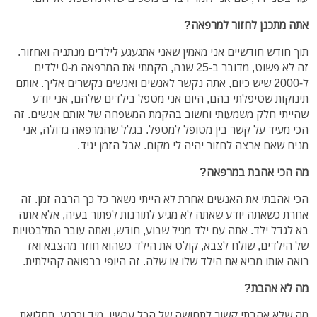
אתה מתכנן לחזור למרפאה?
תוך חודש חודשיים אני מאמין שאני אתגעגע לילדים מנתניה ואחזור.
זה לא פשוט, מדובר ב-25 שנה, הקמתי את המרפאה מ-0 ילדים
ל-2000 שיש כיום, אתה נקשר לאנשים ואנשים נקשרים אליך. אותם
תינוקות שטיפלתי בהם, היום אני מטפל בילדים שלהם, אני יודע
שהייתי חלק משמעותי וחשוב בהקמת המשפחה של אותם אנשים. זה
הכי מעיד על קשר בין מטופל למטפל. בגלל שהמרפאה גדולה, אני
מניח שאם ארצה לחזור יהיה לי מקום. אבל הזמן יגיד.
מה הכי אהבת במרפאה?
הכי אהבתי את האנשים אחרת לא הייתי נשאר כל כך הרבה זמן. זה
אחרת כשאתה יודע שאתה לא מגיע לתורנות לפתור בעיה, אלא אתה
בא לגדל ילד. אתה עם ילד מגיל שבוע, חודש, ואתה עובר התלבטויות
של הילדים, שולח לצבא, קולט את הילד כשהוא חוזר מהצבא ואז
רואה אותו מביא את הילד שלו או שלה. זה היופי ברפואה קהילתית.
מה לא אהבת?
מה שלא אהבתי קשור לתחושה של הכל עכשיו, מיד וכרגע. תחלואת