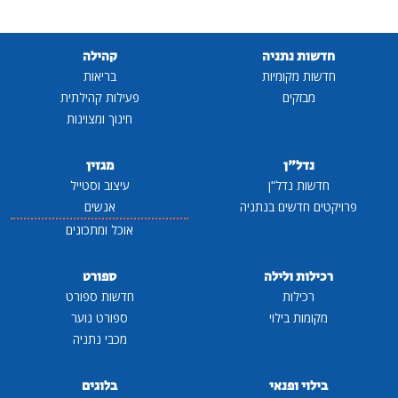
חדשות נתניה
קהילה
חדשות מקומיות
בריאות
מבזקים
פעילות קהילתית
חינוך ומצוינות
נדל"ן
מגזין
חדשות נדל"ן
עיצוב וסטייל
פרויקטים חדשים בנתניה
אנשים
אוכל ומתכונים
רכילות ולילה
ספורט
רכילות
חדשות ספורט
מקומות בילוי
ספורט נוער
מכבי נתניה
בילוי ופנאי
בלוגים