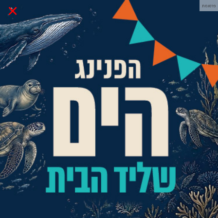
×
פרסומת