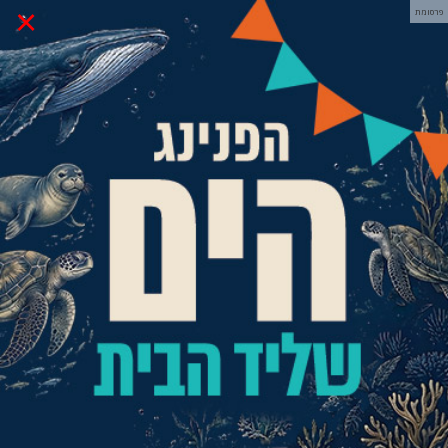
×
פרסומת