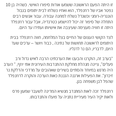
זו היתה הפעם הראשונה ששמעו אודות סיפורו האישי. כשהיה בן 10
נפטר אביו של רוזנפלד, הוא ואחיו נשלחו לבית יתומים בגבול
הונגריה-רומני וכשגדל נשלח למחנה עבודה. עבור אנשים רבים
התחלה של סיפור זה יכול להישמע כטרגדיה, אבל עבור רוזנפלד
היתה זו חוויה מעצימה שעיצבה את אישיותו ועתידו עד היום.
לצד הקושי העצום של החיים בצל המלחמה, חווה רוזנפלד בבית
היתומים לראשונה תחושות של נתינה , כבוד ויושר – ערכים שעד
היום, לדבריו, הם נר לרגליו.
"בערב זה, הוקרנו והבענו את הערכתינו הרבה לאיש גדול ורב
פעלים", ציינה מנהלת מחלקת ההתנדבות העירונית אתי יוזף, " הערב
היה מרגש במיוחד והסתיים בשירים שאהובים על מרדכי והדלקת נר
זיכרון". את הפעילות ארגנה הגננת כאות הערכה והוקרה לרוזנפלד
שהפל לבן משפחה בגן.
רוזנפלד זכה לאות המתנדב מנשיא המדינה לשעבר שמעון פרס
ולאות יקיר העיר מעיריית נתניה על פועלו והתנדבותו.