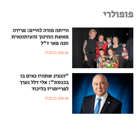
פופולרי
הייתה מורה לחיים: פרידה
מאשת החינוך והעיתונאית
חנה פאר ז"ל
אנשים בנתניה
"הנציג שתהיו גאים בו
בכנסת": אלי דלל נערך
לפריימריז בליכוד
אנשים בנתניה