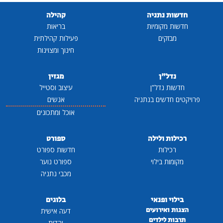
חדשות נתניה
קהילה
חדשות מקומיות
בריאות
מבזקים
פעילות קהילתית
חינוך ומצוינות
נדל"ן
מגזין
חדשות נדל"ן
עיצוב וסטייל
פרויקטים חדשים בנתניה
אנשים
אוכל ומתכונים
רכילות ולילה
ספורט
רכילות
חדשות ספורט
מקומות בילוי
ספורט נוער
מכבי נתניה
בילוי ופנאי
בלוגים
הצגות ואירועים
דעה אישית
תרבות לילדים
יהדות