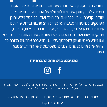
"נתניה נט"
מקומון האינטרנט של תושבי נתניה והסביבה הוקם
במטרה לספק תוכן איכותי ובלתי תלוי על המתרחש בנתניה, אבן
יהודה, קדימה, צורן, כפר יונה, תל מונד ועוד. בפורטל מידע ותוכן
העוסקים בנתניה והסביבה על כל רבדיה: תרבות ובילוי, שירותים
עירוניים, מידע על העיר, מדריך עסקים, חברה, רכילות, ספורט,
מבזקי חדשות ועוד. המידע המופיע באתר זה אינו מהווה מידע משפטי
ו/או מידע רשמי הניתן להסתמך עליו. אין המערכת אחראית בצורה כל
שהיא על נזקים כלשהם שנגרמו מהסתמכות על המידע הנמצא
באתר.
נתניהנט ברשתות החברתיות
2026 © נתניהנט - כל העיר בקליק אחד! - כל הזכויות שמורות לחברת לשם בר תקשורת בע"מ
מפעילת האתר נתניה נט - כל נתניה בקליק אחד
/
/
/
/
אודות נתניה נט
פרסום באתר
מדיניות פרטיות
תנאי שימוש
/
נגישות
צרו קשר