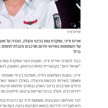
איריס זריני
איריס זריני, מפקדת צוות בכיבוי והצלה, הוכרה על פ
של השתתפות באירועי חירום מורכבים והובלת לוחמים
ברזל
כבוד לנתניה: איריס זריני, תושבת העיר ומפקדת צוות ב
"ישראל היום" בקטגוריית כוחות הביטחון, המוענק לנשי
זריני, בשנות השלושים לחייה, משלבת בין חיי משפחה 
ומאתגר בשירותי הכבאות וההצלה. במהלך העשור האחר
גדולים ומורכבים ברחבי הארץ, ובמהלך מלחמת חרבות ב
לזירות הרס, פעלה בכיבוי שריפות וביצעה חילוצים מור
לצד פעילותה המבצעית, משמשת זריני גם כדוברת וכפע
היא מעבירה הדרכות בנושא התנהגות נכונה בעת שריפ