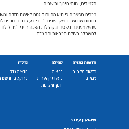
תלמידים, צוותי חינוך ותושבים.
מכריה מספרים כי היא מהווה דוגמה לאישה חזקה ומעו
בתחום שנחשב במשך שנים לגברי בעיקרו. בזכות יכולות
שהיא מפגינה בשטח ובקהילה, הפכה זריני למודל לחיק
להשתלב בעולם הכבאות וההצלה.
חדשות נתניה
קהילה
נדל"ן
חדשות מקומיות
בריאות
חדשות נדל"ן
מבזקים
פעילות קהילתית
פרויקטים חדשים ב
חינוך ומצוינות
שימושון עירוני
תשלומים ומוקדי שרות