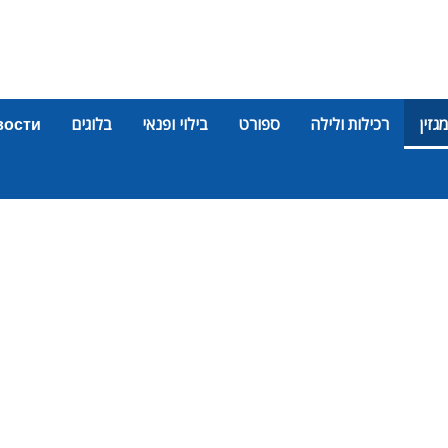
מגזין
רכילות ולילה
ספורט
בילוי ופנאי
בלוגים
вости