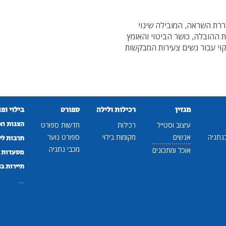
ררת השראה, המובילה שינוי
 ההובלה, כושר הביטוי והאומץ
וי עבור נשים צעירות המבקשות
מגזין
רכילות ולילה
ספורט
בילוי ופ
הצגות וא
עיצוב וסטייל
רכילות
חדשות ספורט
נתניה
אנשים
מקומות בילוי
ספורט נוער
תרבות לי
מכבי נתניה
אוכל ומתכונים
מסעדות ב
תיירות ב
...