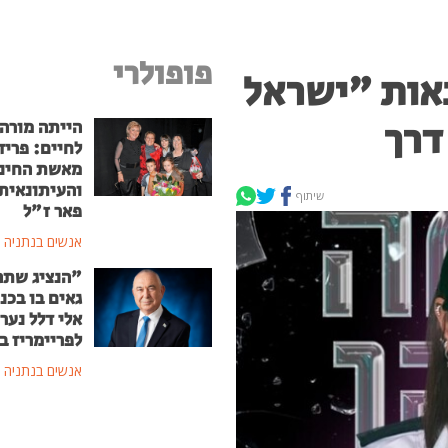
פופולרי
אות "ישראל
דרך
הייתה מורה
לחיים: פריד
מאשת החינו
והעיתונאית
שיתוף
פאר ז"ל
אנשים בנתניה
"הנציג שתה
גאים בו בכ
אלי דלל נער
לפריימריז ב
אנשים בנתניה