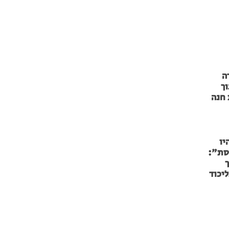
ה
ך
 חנה
יו
נסת":
ך
ליכוד