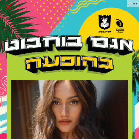
×
פרסומת