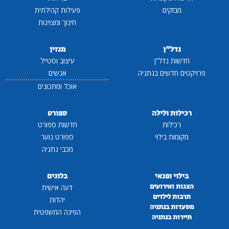
מבזקים
פעילות קהילתית
חינוך ומצוינות
נדל"ן
מגזין
חדשות נדל"ן
עיצוב וסטייל
פרויקטים חדשים בנתניה
אנשים
אוכל ומתכונים
רכילות ולילה
ספורט
רכילות
חדשות ספורט
מקומות בילוי
ספורט נוער
מכבי נתניה
בילוי ופנאי
בלוגים
הצגות ואירועים
דעה אישית
תרבות לילדים
יהדות
מסעדות בנתניה
הפינה המשפטית
תיירות בנתניה
...