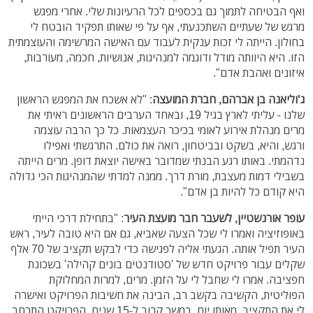
ואף הבטיחה לתמוך גם בכספים לכל הרעיונות שלי. אחרי מפגש
מרגש של שעתיים השתכנעתי, אף על פי שאותו תפקיד הובטח לי
בחולון. הייתה לי זכות ענקית לעבוד עם האישה המרשימה והעוצמתית
הזו. היא היוותה מודל ודוגמה למנהיגות, אנושיות, חכמה, מעורבות,
איזונים ואהבת אדם".
ג'וליאנה בן אברהם, חברת המועצה
: "לא אשכח את המפגש הראשון
שלנו - עליתי לארץ בגיל 19, ובאחד הערבים הראשונים ראיתי את
מרים מנהלת אירוע לאומי בכיכר העצמאות. כל כך הרבה עוצמה
ורגש, והיא, בשקט ובביטחון, רואה את כולם. התרגשתי ואפילו
נדהמתי. באותו רגע הבנתי שמדובר באישה יוצאת דופן. מרים הייתה
בשבילי דמות מעצבת, מורת דרך. ממנה למדתי שהמנהיגות הכי גדולה
היא קודם כל להיות בן אדם".
עופר אורנשטיין, לשעבר חבר מועצת העיר
: "בתחילת דרכי הייתי
באופוזיציה ואמרו לי שכל הצעה שאביא, גם אם היא טובה לעיר, ראש
העיר תפיל אותה. הגעתי אליה לפגישה כדי לבקש תקציב של 70 אלף
שקלים עבור פרויקט חדש של 'סטודנטים בונים קהילה' בשכונת
חפציבה. אמרו לי שחבל לי על הזמן. מרים, למרות המחלוקת
הפוליטית, הקשיבה בקשב רב, הבינה את חשיבות הפרויקט ואישרה
לי את התקציב. מאותו יום, במשך קרוב ל-15 שנים, הפרויקט התרחב