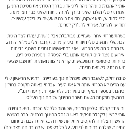
אותי לאמבולנס ומהר מהר ללניאדו. בדרך הסרתי את מסיכת החמצן
ואמרתי לטלי מולנר שאני בדרך לאיזה ניתוח ושאני כבר חצי מתה.
'למי להודיע', היא צעקה, 'מה את רוצה שאעשה בשבילך עכשיו?'.
'תודיעי למרים', אמרתי לה. 'רק למרים'.
כשהתעוררתי אחרי שעתיים, מבולבלת אבל נושמת, עמדו לצד מיטתי
הבת שלי דומעת, טלי חיוורת וביניהן מרים, קרובה אלי במלוא הדרה.
ואז התחיל המופע הפרוע - אני בהתאוששות ומרים בשטף בדיחות
ואירועים מצחיקים קורעת אותנו בלי הפסקה, מספרת סיפורים,
בדיחות, סיטואציות משעשעות, קוראת לצוות ואומרת: 'תחשבו שציפי
היא הבת שלי'. זאת מרים".
טובה דולב, לשעבר ראש מינהל חינוך בעירייה
: "במפגש הראשון שלי
עם מרים לא הכרתי אותה ולא את העיר. עבדתי באותה תקופה בחולון
וכיהנתי במספר תפקידים בעיר: מנהלת אגף חינוך יסודי וגנ"י,
ובהמשך מפקחת מטעם משרד החינוך על החינוך העי"ס.
יום אחד קבלתי טלפון ממרים, שכאמור כלל לא הכרתי. היא הזמינה
אותי לראיון לקבלת תפקיד ראש מינהל החינוך בנתניה. כבר במפגש
הראשון הצליחה להקסים אותי, עת שידרה בקיאות והבנה בתחום
החינוך, שילבה בדיחות (כידוע, על כל משפט יש לה בדיחה מצחיקה)