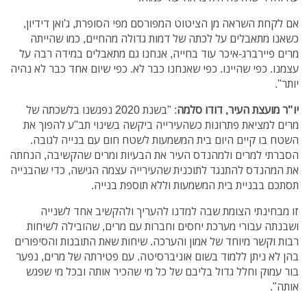
אם לקחת השראה מן הציטוט המפורסם מפי הסופרת, ג'ואן דידיון,
כשאנו מתאבלים על לכתה של דמות גדולה מהחיים, כמו שהייתה
מרים פיירברג-איכר עוד בחייה, אנחנו גם מתאבלים במידה רבה על
עצמנו. כפי שהיינו. כפי שאנחנו כבר לא. כפי שיום אחד כבר לא נהיה
יותר".
יו"ר מועצת העיר, דודו סלמה
: "בשנת 2020 נפגשנו בלשכתה של
מרים למציאת פתרונות כשהעירייה ביקשה בשינוי תב"ע להפוך את
השטח בו קיים היום בית המשמעות לשטח חום עם בנייה לגובה.
הסברתי למרים ולמהנדס העיר את הבעיות ומרים שהקשיבה, הנחתה
את המהנדס להתנגד לתוכנית שהעירייה עצמה הגישה, כדי שהבנייה
תסתכם בבניית בית המשמעות וללא תוספת בנייה.
זו מבחינתי הצומת שבה למדנו להעריך ולהקשיב אחד לשנייה
ושבנתה עבורי מערכת יחסים וחברות עם מרים, שהובילה לשיחות
רבות וקשר מיוחד של אמון והערכה. שיחות שאת התובנות והסיפורים
בהן לא ניתן ללמוד בשום אוניברסיטה. עם פטירתה של מרים, נפער
בור עמוק וחלל גדול בליבם של כל מי שהכיר אותה ובכל מי שפגש
אותה".