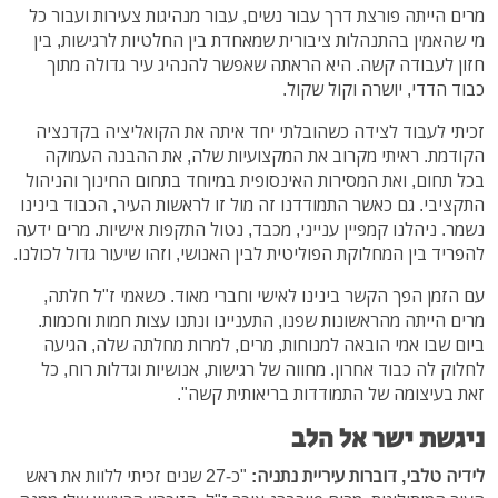
מרים הייתה פורצת דרך עבור נשים, עבור מנהיגות צעירות ועבור כל
מי שהאמין בהתנהלות ציבורית שמאחדת בין החלטיות לרגישות, בין
חזון לעבודה קשה. היא הראתה שאפשר להנהיג עיר גדולה מתוך
כבוד הדדי, יושרה וקול שקול.
זכיתי לעבוד לצידה כשהובלתי יחד איתה את הקואליציה בקדנציה
הקודמת. ראיתי מקרוב את המקצועיות שלה, את ההבנה העמוקה
בכל תחום, ואת המסירות האינסופית במיוחד בתחום החינוך והניהול
התקציבי. גם כאשר התמודדנו זה מול זו לראשות העיר, הכבוד בינינו
נשמר. ניהלנו קמפיין ענייני, מכבד, נטול התקפות אישיות. מרים ידעה
להפריד בין המחלוקת הפוליטית לבין האנושי, וזהו שיעור גדול לכולנו.
עם הזמן הפך הקשר בינינו לאישי וחברי מאוד. כשאמי ז"ל חלתה,
מרים הייתה מהראשונות שפנו, התעניינו ונתנו עצות חמות וחכמות.
ביום שבו אמי הובאה למנוחות, מרים, למרות מחלתה שלה, הגיעה
לחלוק לה כבוד אחרון. מחווה של רגישות, אנושיות וגדלות רוח, כל
זאת בעיצומה של התמודדות בריאותית קשה".
ניגשת ישר אל הלב
לידיה טלבי, דוברות עיריית נתניה:
"כ-27 שנים זכיתי ללוות את ראש