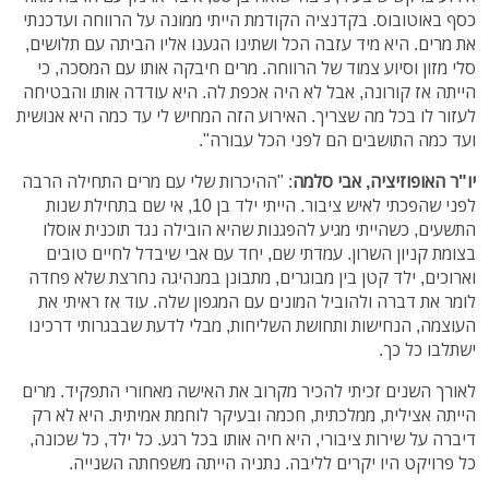
כסף באוטובוס. בקדנציה הקודמת הייתי ממונה על הרווחה ועדכנתי
את מרים. היא מיד עזבה הכל ושתינו הגענו אליו הביתה עם תלושים,
סלי מזון וסיוע צמוד של הרווחה. מרים חיבקה אותו עם המסכה, כי
הייתה אז קורונה, אבל לא היה אכפת לה. היא עודדה אותו והבטיחה
לעזור לו בכל מה שצריך. האירוע הזה המחיש לי עד כמה היא אנושית
ועד כמה התושבים הם לפני הכל עבורה".
יו"ר האופוזיציה, אבי סלמה
: "ההיכרות שלי עם מרים התחילה הרבה
לפני שהפכתי לאיש ציבור. הייתי ילד בן 10, אי שם בתחילת שנות
התשעים, כשהייתי מגיע להפגנות שהיא הובילה נגד תוכנית אוסלו
בצומת קניון השרון. עמדתי שם, יחד עם אבי שיבדל לחיים טובים
וארוכים, ילד קטן בין מבוגרים, מתבונן במנהיגה נחרצת שלא פחדה
לומר את דברה ולהוביל המונים עם המגפון שלה. עוד אז ראיתי את
העוצמה, הנחישות ותחושת השליחות, מבלי לדעת שבבגרותי דרכינו
ישתלבו כל כך.
לאורך השנים זכיתי להכיר מקרוב את האישה מאחורי התפקיד. מרים
הייתה אצילית, ממלכתית, חכמה ובעיקר לוחמת אמיתית. היא לא רק
דיברה על שירות ציבורי, היא חיה אותו בכל רגע. כל ילד, כל שכונה,
כל פרויקט היו יקרים לליבה. נתניה הייתה משפחתה השנייה.