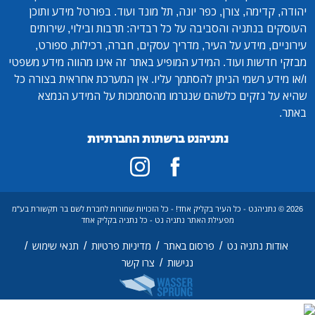
יהודה, קדימה, צורן, כפר יונה, תל מונד ועוד. בפורטל מידע ותוכן
העוסקים בנתניה והסביבה על כל רבדיה: תרבות ובילוי, שירותים
עירוניים, מידע על העיר, מדריך עסקים, חברה, רכילות, ספורט,
מבזקי חדשות ועוד. המידע המופיע באתר זה אינו מהווה מידע משפטי
ו/או מידע רשמי הניתן להסתמך עליו. אין המערכת אחראית בצורה כל
שהיא על נזקים כלשהם שנגרמו מהסתמכות על המידע הנמצא
באתר.
נתניהנט ברשתות החברתיות
2026 © נתניהנט - כל העיר בקליק אחד! - כל הזכויות שמורות לחברת לשם בר תקשורת בע"מ
מפעילת האתר נתניה נט - כל נתניה בקליק אחד
/
/
/
/
אודות נתניה נט
פרסום באתר
מדיניות פרטיות
תנאי שימוש
/
נגישות
צרו קשר