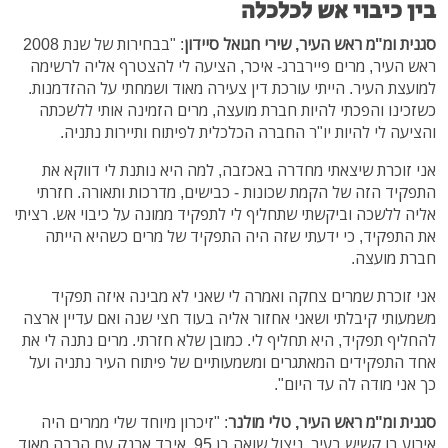
בין כיבוי אש לכלכלה
סגנית ומ"מ ראש העיר, שירי חגואל סיידון
: "בבחירות של שנת 2008
ראש העיר, מרים פיירברג- איכר, הציעה לי להצטרף אליה לרשימה
למועצת העיר. הייתי עורכת דין צעירה מאוד ושמחתי על ההזדמנות.
כשזכינו והפכתי להיות חברת מועצה, מרים הזמינה אותי ללשכתה
והציעה לי להיות יו"ר החברה הכלכלית לפיתוח ותיירות נתניה.
אני זוכרת שיצאתי מחדרה באכזבה, למה היא נותנת לי דווקא את
התפקיד הזה של הקמת שכונות - כבישים, מדרכות ותאורה. חזרתי
אליה ללשכה וביקשתי שתחליף לי לתפקיד ממונה על כיבוי אש. רציתי
את התפקיד, כי ידעתי שזה היה התפקיד של מרים כשהיא הייתה
חברת מועצה.
אני זוכרת שמרים צחקה ואמרה לי שאני לא מבינה איזה תפקיד
משמעותי קיבלתי ושאני אחזור אליה בעוד חצי שנה ואם עדיין ארצה
להחליף תפקיד, היא תחליף לי. כמובן שלא חזרתי. מרים נתנה לי את
אחד התפקידים המאתגרים ומשמעותיים של פיתוח העיר נתניה ועל
כך אני מודה לה עד היום".
סגנית ומ"מ ראש העיר, טלי מולנר
: "זיכרון מיוחד שלי ממרים היה
אירוע בו קשיש בעיר, ניצול שואה בן 95, איבד ארנק עם הרבה מאוד