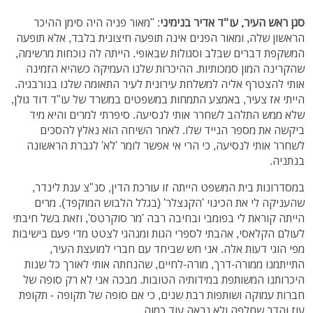
סגן ראש העיר, עו"ד אדיר בנימיני
: "מאור פניה היה סימן ההיכר
הראשון שלה, ומאור הפנים אינה תופעה חיצונית בלבד, אלא תופעה
המשקפת דברים שבלב וסגולות שבאופי. הייתה לה נוכחות מרשימה,
שהקרינה המון סמכותיות. ההיכרות שלנו העמיקה כשהיא הזמינה
אותי להצטרף אליה למשלחת עירונית לעיר התאומה שלנו בנורבגיה.
הייתי אז צעיר, באמצע התמחות במשפטים במשרד של עו"ד דוד גולן,
שלא ממש התלהב לשחרר אותי לנסיעה. סיפרתי למרים והיא מיד
ביקשה את מספר הנייד שלו. לאחר השיחה הוא נאלץ להסכים
לשחרר אותי לנסיעה, כי הרי אי אפשר לומר 'לא' לגברת הראשונה
בנתניה.
במסדרונות בית המשפט הייתה זו עורכת הדין, סנ"צ ענת לינדר,
שהעניקה לי את הכינוי 'הקנצלר' (בגלל הלבוש המוקפד). מרים
הייתה קוראת לי בפומבי ובחיבה רבה 'מר סוקרטס', וזאת בשל חיבתי
לעולם הקלאסי, אהבתי לספרי הגות ומנהגי לצטט מדי פעם בישיבות
מפי הוגי דעות אלה. אני חש שביחד עם חברי למועצת העיר,
התייתמנו ממורה-דרך, מורה-לחיים, שהנחתה אותי לאורך כל שנות
היכרותנו המשותפת במידותיה הטובות. מבכה אני לא רק סופה של
חברות עמוקה ושותפות רבת שנים, כי אם סופה של תקופה - תקופת
עוז והדר שחלפה ולא נראה עוד כמוה.