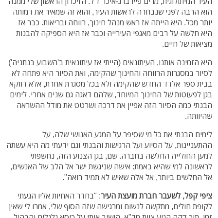
העיר המיתולוגית, מרים פיירברג-איכר ז"ל. הזיכרון הראשון שלי ממנה
הוא הרבה לפני שנבחרה לראשות העיר, והוא זה שמאיר את דמותה
יותר מכל. היא הייתה אז ראש מנהל חינוך, רווחה ובריאות. כבר אז
היא חלשה על רבים מאגפי העירייה וכבר אז היא הספיקה להבנות
מציאות של חיים.
היא הזמינה אותנו, העיתונאים (הייתי אז עיתונאית ב'השבוע בנתניה')
לסיור במסגרות הרווחה והחינוך שהקימה, ואת הסיור היא פתחה לא
בבית ספר אלדד החדש שהקימה ולא בכל מסגרת אחרת, אלא דווקא
בגן לפעוטות של החינוך המיוחד, שלהם דאגה גם שנים אחרי. לימים
הבנתי כמה הסיור הזה אפיין את דרכה ושרטט את מודל ההשראה
שהיוותה.
לימים הבנתי את כל מי שסיפר על המגע האנושי שלה, על
ההתעניינות, על הסיוע ועל הרגישות והבנתי וגם ידעתי מה היא עשתה
למען החולייה החלשה בחברה. שם, בגן הצנוע הזה, נחשפתי
לראשונה למי שהיא באמת: אישה שניגשת ישר אל הלב של האנשים,
אל החלשים ביותר, אל אלה שאיש לא תמיד רואה".
ציפי קפל, לשעבר חברת מועצת העיר
: "בחדר האחיות אליו הגעתי
לקופת חולים, מתקשה לנשום ומרגישה שזה הסוף שלי, אמרו לי שאין
זמן. תוך דקה הגיע צוות מד"א, הושיב אותי על כיסא גלגלים והבהיל