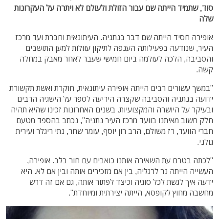
סוד, שתמיד הייתה שם עבור הזולת ולעולם לא ויתרה על העקרונות
שלה
אופירה חסיד הייתה שם דבר בנתניה. העיתונאית וחברת ועד מרכז
העיר, שנודעה בפעילותה הענפה לתיקון עוולות למען התושבים
והסביבה, הלכה לעולמה ביום חמישי שעבר לאחר מאבק במחלה
קשה.
"במשך עשורים רבים הייתה אופירה עיתונאית, חוקרת ואשת תקשורת
ידועה בנתניה והסביבה שקצרה היריעה לספר על הישגיה הרבים
ובעיקר על היושרה והמקצועיות. בשנים האחרונות זכינו שהיא תהיה
חלק חשוב מאיתנו בוועד מרכז העיר נתניה", נכתב בהספד מטעם
חברי הוועד, רז משולם, הרב רון יוסף, עומר שחר, נתי ריגלר ועירית
גולני.
"לכתה בטרם עת השאירה אותנו כואבים עם חור בלב. אופירה,
העשייה הייתה נר לרגליה, בין אם מזכירים אותה ובין אם לא. היא
ידעה איך לגשת לכל סוגיה וכיצד לפתור אותה, גם אם זה דרש
מחשבה מחוץ לקופסא, הייתה יצירתית ומיוחדת".