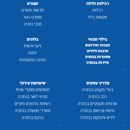
רכילות ולילה
ספורט
רכילות
חדשות ספורט
מקומות בילוי
ספורט נוער
מכבי נתניה
בילוי ופנאי
בלוגים
הצגות ואירועים
דעה אישית
תרבות לילדים
יהדות
מסעדות בנתניה
הפינה המשפטית
תיירות בנתניה
...
מדריך עסקים
שימושון עירוני
בעלי מקצוע בנתניה
תשלומים ומוקדי שרות
רכב בנתניה
סניפי דואר בנתניה
שרותים מקצועיים בנתניה
רשימת טלפונים חיוניים
טיפוח ובריאות בנתניה
משרדי ממשלה בנתניה
ילדים ותינוקות בנתניה
בנקים בנתניה
...
...