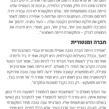
השם שלי או שלא תעזו לרשום את השם שלי אחרת.. ולימים הבנו
ולמדנו שזהו היה חלק מתהליך הלמידה, ובזכות זה העשייה שלנו
הייתה טובה ומשמעותית יותר. עולם התקשורת לא היה עבורה זירה
לפרסום ותהילה. העיתונות הייתה שליחות כי אופירה ניסתה לשפר
ולתקן את חלקת האלוהים הקטנה שלה – העיר נתניה. להפוך את
הסביבה למקום טוב יותר, צודק יותר, הוגן, מוסרי. היא חיברה את
המשפט לצדק – והתקשורת הייתה האמצעי".
חברה ומנטורית
"אופירה הייתה חברה טובה ואפילו מנטורית עבורי כשהצטרפתי
לוועד, ובכלל בפעילות הקהילתית. היא לקחה אותי יד ביד ולימדה
אותי מה צריך לעשות פעיל חברתי כדי להיות טוב", אומר חבר הוועד
וחברה הקרוב של חסיד, רז משולם. "היא הייתה מאוד אסרטיבית
ומכילה, לא מתפשרת, קשובה ותמיד ידעה לתת עצה טובה ומדויקת
לסיטואציה ומה נכון לאותו רגע. היא תמיד אמרה לי 'אל תהיה בצד,
תדרוש ותתעקש - רק ככה נקבל תשובות ונתקדם".
עוד הוסיף משולם כי "כשחשבתי האם להתמודד למועצה היו לי המון
שיחות איתה. היא עזרה לי לבחור להתמודד ואיך להתנהל בפן האישי
בעולם החדש שנחשפתי אליו. כשרציתי עצה טובה תמיד התקשרתי
אליה, לא רק בענייני ועד מרכז העיר, אלא בכלל לחיים. היא תמיד