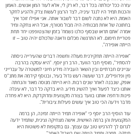
עזרה ככל יכולתה בכל דבר, לא רק לי, אלא לעוד המון אנשים. האמון
והכנות תמיד היו לנגד עיניה, לצד הרצון לעשות צדק ולהגיע לחקר
האמת. היא לא נתנה לשום דבר לשבור אותה. אני אפילו זוכר איך
בחתונה של אחת מבנותיה היה מבול מטורף, אבל היא צחקה ומיד
אמרה 'אתם תראו שבסוף כולנו נשמח' בזמן שהצטופפנו יחד תחת
פטריית חימום. לא התרגשה מכלום ודאגה שלכולם יהיה טוב – זו
הייתה אופירה".
"אופירה הייתה תחקירנית מעולה וחשפה דברים שהעירייה ניסתה
להסתיר", מוסיף חבר הוועד, הרב רון יוסף. "היא עסקה בהרבה
עניינים חברתיים ובין השאר העבירה מידע חיוני למשטרה על עברייני
מין ופדופילים, דבר שעשה רעש גדול בעיר, ובנוסף קידמה את מתנ"ס
אופק, שנבנה לאחר שנים רבות. היא הייתה מנוסה מאוד והנחתה
אותנו כיצד לפעול ואיך להשיג מידע. היא בדקה כל דבר, לא עיגלה
פינות ודחפה אותנו בוועד בצורה מקצועית ומדוקדקת. היא לא פחדה
מדבר וידעה הכי טוב איך עושים פעילות ציבורית".
עוד הוסיף הרב יוסף כי "אופירה תמיד הייתה זמינה, הן ברמה
המקצועית והן ברמה האישית. אישה מצחיקה וצינית, שתמיד ידעה
לגרום לך להרגיש טוב עם עצמך. גם בתקופות לא פשוטות היא
חיזקה, תמכה ותמיד הייתה שם בשביל האחר".