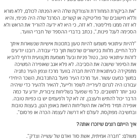
"את הביקורת המחודדת והצודקת שלה היא הפנתה לכולם, ללא מורא
וללא חישובים של פוליטיקה או קשרים. הסרגל שלה היה פנימי, והיא
לא זזה ממנו מילימטר. לא זזה, כי היא לא ידעה להוריד את הראש ולא
הסכימה לעגל פינות.", נכתב בדברי ההספד של חברי הוועד.
"להיות עיתונאי משמעו להיות טעון בתכונות אישיות שנשארות איתך
לכל החיים, מלוות בכישורים שרכשת תוך כדי עבודה. רובנו יודעים
לזהות עיתונאי טוב, נטול פניות ובעל משמעת מקצועית ודחף להביא
את הסיפור שישנה את הסביבה. לא פלא אגב שאופירה המשיכה
מתפקידה כעיתונאית להיות חברה בוועד מרכז וצפון העיר נתניה
במשך כמעט עשור. ועד מרכז העיר פועל בהתנדבות, השכר היחידי
עבורנו היה לגרום לעירייה לשפר ולייעל, להאיר ולהעיר כדי שיהיה
טוב יותר לתושבים. כל מי שפועל בשליחות ציבורית, יודע עד כמה
הדבר יכול להתיש ולעצבן, זה לא קל ולפעמים יש בו כפיות טובה.
אופירה תמיד מילאה את השליחות הזאת באופן הגון, בעצות טובות
ובחשיבה מפוקסת. לעולם לא דרשה לעצמה הכרה או פרסום".
איך הייתם רוצים שיזכרו אותה?
משולם: "חברה אמיתית, אשת סוד ואדם של עשייה וצדק".