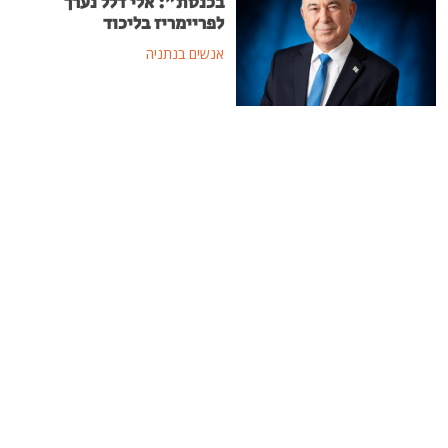
בכנסת": אלי דלל נערך
לפריימריז בליכוד
אנשים בנתניה