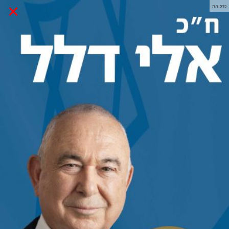
×
פרסומת