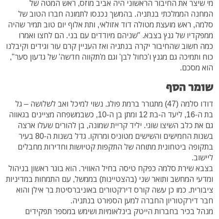
מי שיצר את החיבור הראשוני היה אביב מוזס, ראש המטה של
המחנה הממלכתי בנתניה. בהמשך נכנסו לתמונה חברו הטוב של
סלמה, ראש מועצת מטולה דוד אזולאי, ותת אלוף יום טוב תמיר שהיה
ממפקדיו של גנץ בצבא. "שניהם מיודדים עם בני. הם לחצו ואמרו
כמה חשוב שהחיבור יקרה בנתניה ואז העניין קרם עור וגידים וקיבלנו
כוח ותמיכה גם מגנץ ו'כחול לבן' וגם מ'תקווה חדשה' של גדעון סער",
הוא מסכם.
שומר הסף
דודו סלמה (47) מתגורר ברמת פולג. נשוי למיכל ואב לשלושה – גל
בת ה-16, ליעד ה-בת 12 ומתן בן ה-10, כשבמשפחה מציינים בגאווה
גם את כלב השיצו שוגי. יליד קריית שמונה, בן להורים שעלו ארצה
בשנות החמישים והשישים מטוניס ומרוקו. גדל בשנות ה-80 בעיר
בתקופה ביטחונית מתוחה של התקפות קטיושות וחדירות מחבלים
ליישוב.
בצבא שירת סלמה כפקח טיסה בחיל האוויר. הוא בוגר ראשון בניהול
ומדעי המחשב ותואר שני (בהצטיינות) בממשל, עם התמחות במדיניות
ציבורית. כמו כן עשה קורס דירקטורים באוניברסיטת בר אילן והוא
חבר דירקטוריון החברה למען הספורט בנתניה.
מנהל בכיר בחברות הייטק בינלאומיות ושימש במספר תפקידים