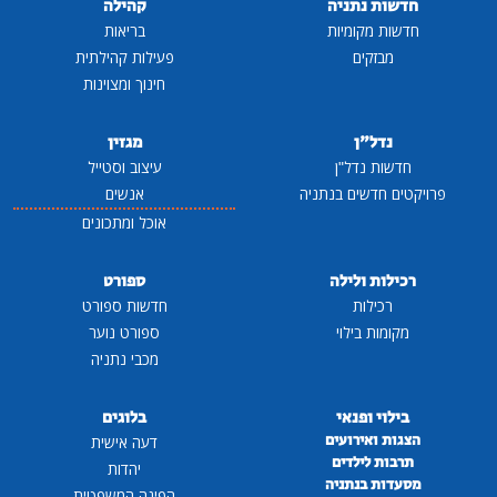
חדשות נתניה
קהילה
חדשות מקומיות
בריאות
מבזקים
פעילות קהילתית
חינוך ומצוינות
נדל"ן
מגזין
חדשות נדל"ן
עיצוב וסטייל
פרויקטים חדשים בנתניה
אנשים
אוכל ומתכונים
רכילות ולילה
ספורט
רכילות
חדשות ספורט
מקומות בילוי
ספורט נוער
מכבי נתניה
בילוי ופנאי
בלוגים
הצגות ואירועים
דעה אישית
תרבות לילדים
יהדות
מסעדות בנתניה
הפינה המשפטית