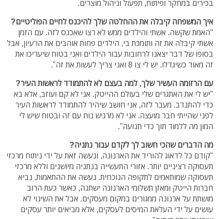
בכירים במחקר ופיתוח, תפעול וניהול מוצרים.
איך המשפחה קיבלה את ההחלטה שלך להיכנס לחיים הפוליטיים?
"האמת שקשה. אשתי והילדים ממש לא רצו שאכנס לזה. עם הזמן
אשתי קיבלה את זה ותומכת בי, הילדים פחות אוהבים את הרעיון, אבל
בסופו של דבר יצאנו לרחובות עבור הילדים ואני בטוח שיעריכו את
זה מאוד כשיגדלו. יש לי צו 8 ואני צריך לעשות את זה".
עם הרזומה העשיר שלך, למה בעצם לא להתמודד לראשות העיר?
"יש לי את האתגרים שלי בעולם ההייטק. אני לא קם ועוזב, אלא בא
כדי להתנדב. מעבר לזה, אני חושב שיהיר להתמודד לראשות העיר
לפני שהייתי חבר מועצה. אני לא מרגיש נוח עם זה ובטוח שיש לי
המון מה ללמוד תוך כדי תנועה".
מה הדברים שהכי חשוב לך לקדם עבור נתניה?
"קודם כל לדאוג להוריד את הארנונה, ונעשה זאת על ידי ניתוח מרכזי
תעסוקה רציניים יותר. אזורי התעשייה בנתניה מיושנים וללא מרכזי
תעסוקה שמותאמים לתקופה הנוכחית. נעשה את ההתאמות, נביא
חברות הייטק ומאזן תשלומי הארנונה ישתנה, כאשר כעת הרוב
מושתת על ארנונה ממגורים במקום מעסקים. אבל את השינוי לא
עושים על ידי העלאת המיסים לעסקים, אלא מביאים יותר עסקים