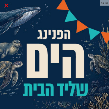
×
פרסומת