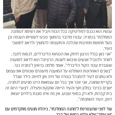
עכשיו הוא נכנס לפוליטיקה בכל הכוח ויוביל את רשימת 'המחנה
הממלכתי' בנתניה. עבורו מדובר בהמשך טבעי לעשייתו הענפה וכן
בשל תחושת מחויבות שהלכה והתעצמה להמשיך ולדאוג לתושבי
העיר.
"אני כאן בגלל הרצון לחזק את הכוחות הליברליים, לנסות לחבר,
לאחד ולהוביל אנשים שיבואו לשנות. הרציונל הוא לדאוג למועצה
שעובדת עבור הקול הליברלי", אומר סלמה בראיון ל'נתניה נט'.
"בשנים האחרונות השתלטו על המועצה מיעוטים שכופים את עצמם
ולא נותנים לעיר להתנהל בצורה של חיה ותן לחיות. כילד שגדל
בקריית שמונה, אני זוכר איך בכל יום עצמאות היינו מגיעים לנתניה,
ישנים בכיכר במלון חוף והעיר הייתה שוקקת ופעילה. לצערי היום זה
בית קברות, ולא רק בסופי שבוע. אין פה איזו סצנת בילויים יוצאת
דופן. העיר השתנתה".
עוד לפני שהצטרפת ל'מחנה הממלכתי', ניהלת מגעים מתקדמים עם
'יש עתיד' שלא צלחו בסופו של דבר.