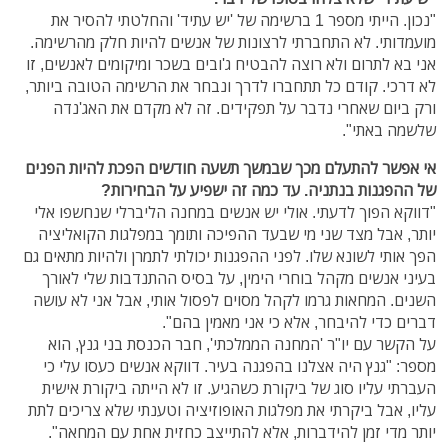
"נכון. הייתי מספר 1 ברשימה של 'יש עתיד' והחלטתי להסיר את
מועמדותי. לא התחברתי לרצונות של אנשים להיות חלק מהרשימה.
אני בא לתרום ולא רוצה להבטיח ג'ובים בשכר ומיקומים לאנשים, זו
לא דרכי. קודם כל תתחברו לדרך ונבחר את הרשימה הטובה ביותר,
ורק ביום שאחרי נדבר על תפקידים. זה לא מקדם את האג'נדה
שלשמה באתי".
אי אפשר להתעלם מכך שבמשך תשעה חודשים הפכת להיות הפנים
של ההפגנות בנתניה. עד כמה זה ישפיע על הבחירות?
"דווקא הפוך לדעתי. אולי יש אנשים במחנה הליברלי שנחשפו אלי
יותר, אבל מצד שני מי שבעד ההפיכה ותומך במפלגות הקואליציה
הפך אותי לשונא שלו. לפני ההפגנות יכולתי לתמרן ולהיות מתאים גם
בעיני אנשים מקהל בוחרי הימין, על בסיס ההתנדבות שלי לאורך
השנים. המחאות גרמו לקהל מסוים לפסול אותי, אבל אני לא עושה
דברים כדי להיבחר, אלא כי אני מאמין בהם".
על הקשר עם יו"ר 'המחנה הממלכתי', חבר הכנסת בני גנץ, הוא
מספר: "גנץ היה אצלנו בהפגנה בעיר. דווקא אנשים כעסו עלי כי
העברתי עליו סוג של ביקורת כשהגיע. זו לא הייתה ביקורת אישית
עליו, אבל ביקרתי את מפלגות האופוזיציה וטענתי שלא צריכים לתת
יותר מדי זמן להידברות, אלא להתייצב כחזית אחת עם המחאה".