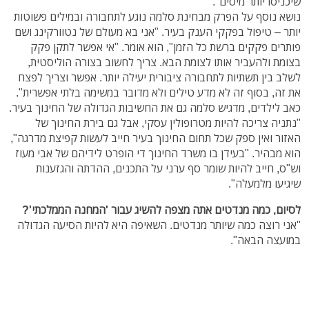
שיכניסו יותר מיסים".
נושא נוסף על הפרק מבחינת סלמה נוגע לתחבורה ובמילים פשוטות
יותר – טיפול בפקקי הענק בעיר. "אני בא מעולם של נטוורקינג ושם
פותרים פקקים ברשת כל הזמן", הוא אומר. "אי אפשר לתקן פקק
בצומת ולהעביר אותו לצומת הבא. צריך לחשוב בצורה הוליסטית,
לשלב בין תשתיות לתחבורה ציבורית יעילה יותר. אפשר וצריך לפצח
את זה, בסוף זה לא מדע טילים ולא מדובר במשימה בלתי אפשרית".
כאב לילדים, מדגיש סלמה גם את החשיבות הגדולה של החינוך בעיר.
"נתניה צריכה להיות מטרופולין עסקי, אבל גם בירת החינוך של
האזור ואין ספק שכל תחום החינוך בעיר חייב לעשות קפיצת מדרגה",
הוא מבהיר. "בעידן בו משרד החינוך די הופרט לידיהם של אבי מעוז
וש"ס, חייב להיות שומר סף ערני על התכנים, ההדתה והגזענות
שיגיעו מלמעלה".
לסיום, כמה מנדטים אתה מצפה להשיג עבור 'המחנה הממלכתי'?
"אני רוצה כמה שיותר מנדטים. השאיפה היא להיות הסיעה הגדולה
במועצה הבאה".