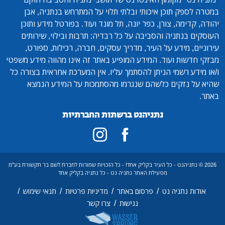
במטרה לספק תוכן איכותי ובלתי תלוי על המתרחש בנתניה, אבן
יהודה, קדימה, צורן, כפר יונה, תל מונד ועוד. בפורטל מידע ותוכן
העוסקים בנתניה והסביבה על כל רבדיה: תרבות ובילוי, שירותים
עירוניים, מידע על העיר, מדריך עסקים, חברה, רכילות, ספורט,
מבזקי חדשות ועוד. המידע המופיע באתר זה אינו מהווה מידע משפטי
ו/או מידע רשמי הניתן להסתמך עליו. אין המערכת אחראית בצורה כל
שהיא על נזקים כלשהם שנגרמו מהסתמכות על המידע הנמצא
באתר.
נתניהנט ברשתות החברתיות
2026 © נתניהנט - כל העיר בקליק אחד! - כל הזכויות שמורות לחברת לשם בר תקשורת בע"מ
מפעילת האתר נתניה נט - כל נתניה בקליק אחד
/
/
/
/
אודות נתניה נט
פרסום באתר
מדיניות פרטיות
תנאי שימוש
/
נגישות
צרו קשר