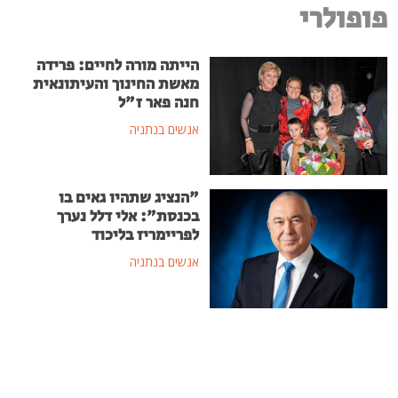
פופולרי
הייתה מורה לחיים: פרידה
מאשת החינוך והעיתונאית
חנה פאר ז"ל
אנשים בנתניה
"הנציג שתהיו גאים בו
בכנסת": אלי דלל נערך
לפריימריז בליכוד
אנשים בנתניה