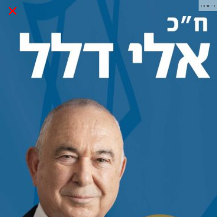
×
פרסומת