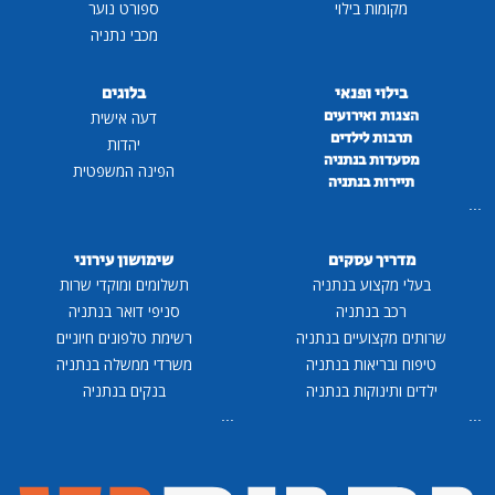
מקומות בילוי
ספורט נוער
מכבי נתניה
בילוי ופנאי
בלוגים
הצגות ואירועים
דעה אישית
תרבות לילדים
יהדות
מסעדות בנתניה
הפינה המשפטית
תיירות בנתניה
...
מדריך עסקים
שימושון עירוני
בעלי מקצוע בנתניה
תשלומים ומוקדי שרות
רכב בנתניה
סניפי דואר בנתניה
שרותים מקצועיים בנתניה
רשימת טלפונים חיוניים
טיפוח ובריאות בנתניה
משרדי ממשלה בנתניה
ילדים ותינוקות בנתניה
בנקים בנתניה
...
...