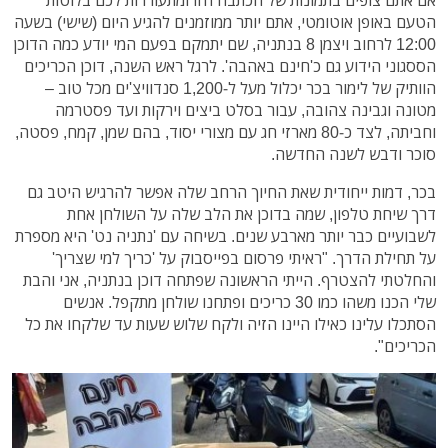
אם אתם צופים בתמונות של הכתבה הזו ומתעוררות לכם בלוטות
הטעם באופן אוטומטי, אתם יותר ממוזמנים להגיע היום (שישי) בשעה
12:00 לרחוב ויצמן 8 בנתניה, שם יתמקם בפעם המי יודע כמה הדוכן
הססגוני הידוע גם כ'חינם באהבה'. לרגל ראש השנה, דוכן הכריכים
הוותיק של לימור בכר יכלול מעל ל-1,200 סנדוויצ'ים מכל טוב –
מטונה וגבינה צהובה, עבור בסלט ביצים וירקות ועד פסטרמה
וחביתה, לצד כ-80 מארזי חג עם מצורי יסוד, בהם שמן, קמח, פסטה,
סוכר ודבש לשנה החדשה.
בכר, דמות ייחודית שאת החיוך הרחב שלה אפשר להרגיש היטב גם
דרך שיחת טלפון, שמה בדוכן את הלב שלה על השולחן אחת
לשבועיים כבר יותר מארבע שנים. בשיחה עם 'נתניה נט' היא מספרת
על תחילת הדרך. "ראיתי פרסום בפייסבוק על 'כריך למי שצריך'
והחלטתי להצטרף. הייתי הראשונה שפתחה דוכן בנתניה, אני והבת
שלי הכנו משהו כמו 30 כריכים ופתחנו שולחן מתקפל. אנשים
הסתכלו עלינו כאילו היינו הזיה ולקח שלוש שעות עד שלקחו את כל
הכריכים".