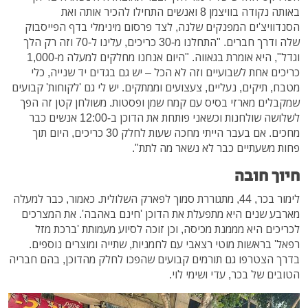
באותה נקודה בוויצמן 8 ואנשים התחילו להכיר אותה ואת
הסנדוויצ'ים המפנקים שלנה, לצד פרסום מינימלי בדף הפייסבוק
שלה ודרך חברים. "התחלנו מ-30 כריכים, עלינו ל-70 וזה רק הלך
וגדל", היא אומרת בגאווה. "היום אנחנו מחלקים למעלה מ-1,000
כריכים אחת לשבועיים וזה לא הכל – יש גם בגדים יד שנייה, כלי
מטבח, תיקים, נעליים, צעצועים וממתקים. יש לי גם 'לקוחות' קבועים
שמקבלים מארזי בסיס עם קמח שמן ופסטות. משולחן קטן זה הפך
לשלושה שולחנות וכשאני פותחת את הדוכן ב-12:00 אנשים כבר
מחכים. אם בעבר הייתי מחכה שעות לחלק 30 כריכים, היום תוך
פחות משעתיים כבר לא נשאר מה לתת".
חיוך חובה
לימור בכר, 44, מתגוררת סמוך לפארק השלולית. כאמור, כבר למעלה
מארבע שנים היא מתפעלת את הדוכן 'חינם באהבה'. את המצרכים
לכריכים היא מממנת מכיסה, וכן זוכה לסיוע מעמותת 'ברכת מזל
רפאל' בראשות מוטי רצאבי עם לחמניות, שתייה ומוצרים נוספים.
בדרך הצטרפו גם תורמים קבועים שהפכו לחלק מהדוכן, בהם חבריה
הטובים של בכר, עדי ושימי לוי.