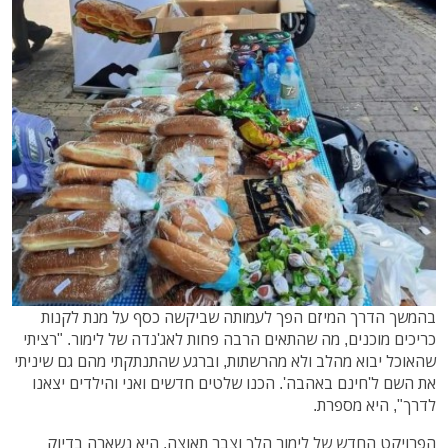
בהמשך הדרך המיזם הפך לעמותה שביקשה כסף על מנת לקנות
כריכים מוכנים, מה שהתאים הרבה פחות לאג'נדה של לימור. "רציתי
שהאוכל יבוא מהלב ולא מהרשתות, וברגע שהתנתקתי מהם גם שיניתי
את השם ל'חינם באהבה'. הכנו שלטים חדשים ואני והילדים יצאנו
לדרך", היא מספרת.
הפרויקט החדש של לימור הלך וצבר תאוצה. היא נשארה בדיוק