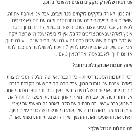
אני מניח שלא רק נזקקים נהנים מהאוכל בדוכן.
"זה נכון. לא רק נזקקים לוקחים סנדוויצ'ים, אבל אני אוהבת את זה.
שואלים אותי לפעמים למה את נותנת לזה ולזה אם הם לא צריכים
לכאורה, אבל בעיני עצם העובדה שאדם בא ולוקח זה נותן הרבה
אומץ לאלה שבאמת צריכים לקבל. אין לי בעיה שכל מי שרוצה ייקח.
יש כמה לקוחות ששואלים כמה זה עולה ואני תמיד עונה – עולה חיוך,
אבל עם שיניים. אתם יודעים לחייך? חייכת לא שילמת. אם כבר לתת
אז עם חיוך ולא בבאסה, אחרת אין טעם".
איזה תגובות את מקבלת ברחוב?
"כל התגובות הסטנדרטיות – כל הכבוד, אלופה, מלכה, תזכי למצוות,
כאלה. אמנם אני נותנת המון, אבל מבטיחה לך שאני מקבלת חזרה
הרבה יותר. אני אדם של נתינה ובעיני אין דבר יותר כיפי מלתת לאחר.
אני חוזרת מהדוכן עם חיוך מאוזן לאוזן ומבחינתי אפשר להתחיל את
השבוע כבר עכשיו. זה מרחיב את הלב. לאחרונה מצאתי את עצמי
עומדת מהצד ורואה חברה שלי אומרת לאנשים שהכריך עולה חיוך.
ראיתי את ההשפעה ואת ההמשך של הקו שבניתי והתרגשתי מאוד".
מה החלום הגדול שלך?