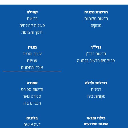
חדשות נתניה
קהילה
חדשות מקומיות
בריאות
מבזקים
פעילות קהילתית
חינוך ומצוינות
נדל"ן
מגזין
חדשות נדל"ן
עיצוב וסטייל
פרויקטים חדשים בנתניה
אנשים
אוכל ומתכונים
רכילות ולילה
ספורט
רכילות
חדשות ספורט
מקומות בילוי
ספורט נוער
מכבי נתניה
בילוי ופנאי
בלוגים
הצגות ואירועים
דעה אישית