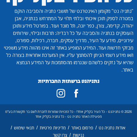
"נתניה נט"
מקומון האינטרנט של תושבי נתניה והסביבה הוקם
במטרה לספק תוכן איכותי ובלתי תלוי על המתרחש בנתניה, אבן
יהודה, קדימה, צורן, כפר יונה, תל מונד ועוד. בפורטל מידע ותוכן
העוסקים בנתניה והסביבה על כל רבדיה: תרבות ובילוי, שירותים
עירוניים, מידע על העיר, מדריך עסקים, חברה, רכילות, ספורט,
מבזקי חדשות ועוד. המידע המופיע באתר זה אינו מהווה מידע משפטי
ו/או מידע רשמי הניתן להסתמך עליו. אין המערכת אחראית בצורה כל
שהיא על נזקים כלשהם שנגרמו מהסתמכות על המידע הנמצא
באתר.
נתניהנט ברשתות החברתיות
2026 © נתניהנט - כל העיר בקליק אחד! - כל הזכויות שמורות לחברת לשם בר תקשורת בע"מ
מפעילת האתר נתניה נט - כל נתניה בקליק אחד
/
/
/
/
אודות נתניה נט
פרסום באתר
מדיניות פרטיות
תנאי שימוש
/
נגישות
צרו קשר