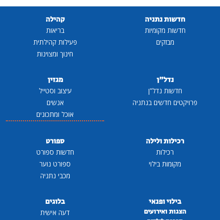
חדשות נתניה
קהילה
חדשות מקומיות
בריאות
מבזקים
פעילות קהילתית
חינוך ומצוינות
נדל"ן
מגזין
חדשות נדל"ן
עיצוב וסטייל
פרויקטים חדשים בנתניה
אנשים
אוכל ומתכונים
רכילות ולילה
ספורט
רכילות
חדשות ספורט
מקומות בילוי
ספורט נוער
מכבי נתניה
בילוי ופנאי
בלוגים
הצגות ואירועים
דעה אישית