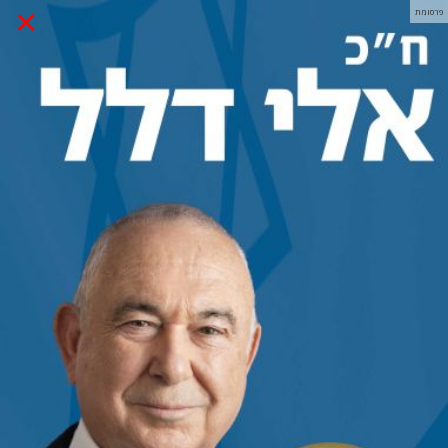
×
פרסומת