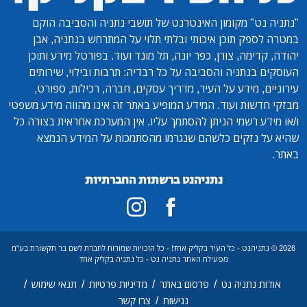
"נתניה נט"
מקומון האינטרנט של תושבי נתניה והסביבה הוקם
במטרה לספק תוכן איכותי ובלתי תלוי על המתרחש בנתניה, אבן
יהודה, קדימה, צורן, כפר יונה, תל מונד ועוד. בפורטל מידע ותוכן
העוסקים בנתניה והסביבה על כל רבדיה: תרבות ובילוי, שירותים
עירוניים, מידע על העיר, מדריך עסקים, חברה, רכילות, ספורט,
מבזקי חדשות ועוד. המידע המופיע באתר זה אינו מהווה מידע משפטי
ו/או מידע רשמי הניתן להסתמך עליו. אין המערכת אחראית בצורה כל
שהיא על נזקים כלשהם שנגרמו מהסתמכות על המידע הנמצא
באתר.
נתניהנט ברשתות החברתיות
2026 © נתניהנט - כל העיר בקליק אחד! - כל הזכויות שמורות לחברת לשם בר תקשורת בע"מ
מפעילת האתר נתניה נט - כל נתניה בקליק אחד
/
/
/
/
אודות נתניה נט
פרסום באתר
מדיניות פרטיות
תנאי שימוש
/
נגישות
צרו קשר