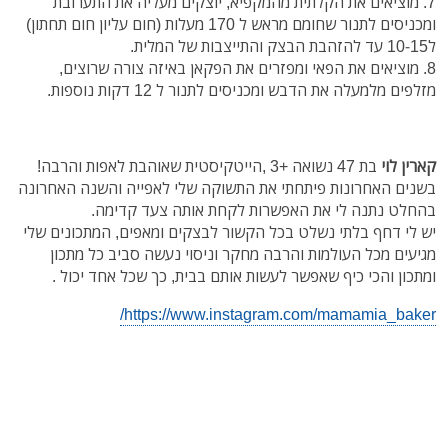
7. מוציאים את הקלתית מהמקפיא, יוצקים מעליה את התערובת
ומכניסים לתנור שחומם מראש ל 170 מעלות (חום עליון חום תחתון)
ל10-15 עד להזהבת הבצק והתייצבות של המלית.
8. מוציאים את הפאי ומפזרים את הפקאן באיזה צורה שרוצים,
מזלפים מלמעלה את הדבש ומכניסים לתנור ל 12 דקות נוספות.
קארין לוי
בת 47 נשואה +3 ,הייטקיסטית שאוהבת לאפות והרבה!
בשנים האחרונות פיתחתי את התשוקה שלי לאפייה והשנה האחרונה
בהחלט נתנה לי את האפשרות לקחת אותה צעד קדימה.
יש לי דחף בלתי נשלט בכל הקשור לבצקים ומאפים, המתכונים שלי
מגיעים מכל העולמות והרבה מחקר וניסוי נעשה סביב כל מתכון
ומתכון והכי כיף שאפשר לעשות אותם בבית, כך שכל אחד יכול .
https://www.instagram.com/mamamia_baker/