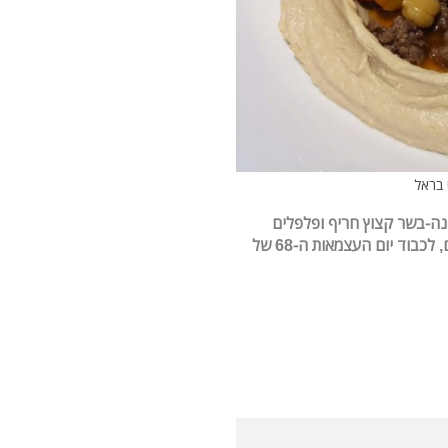
 בראל
נה-בשר קצוץ חריף ופלפלים
שף אבי בראל, השף הראשי של רשת בורגרים, לכבוד יום העצמאות ה-68 של