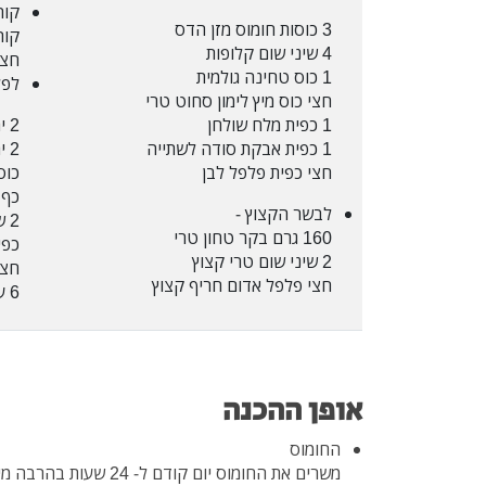
קור
3 כוסות חומוס מזן הדס
קור
4 שיני שום קלופות
חצי
1 כוס טחינה גולמית
לפל
חצי כוס מיץ לימון סחוט טרי
1 כפית מלח שולחן
2 יח' פלפל אדום
1 כפית אבקת סודה לשתייה
2 יח' פלפל צהוב
חצי כפית פלפל לבן
כוס 
כף 
לבשר הקצוץ -
2 שיני שום פרוס
160 גרם בקר טחון טרי
כפי
2 שיני שום טרי קצוץ
חצי
חצי פלפל אדום חריף קצוץ
6 עלי בזיליקום קצוצים
אופן ההכנה
החומוס
משרים את החומוס יום קודם ל- 24 שעות בהרבה מים