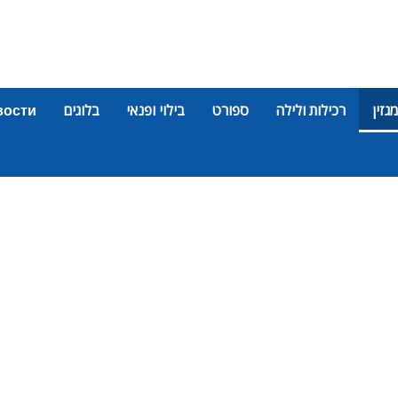
מגזין
רכילות ולילה
ספורט
בילוי ופנאי
בלוגים
вости