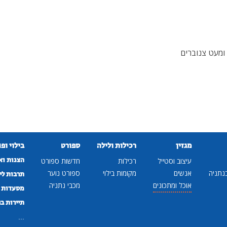
 ומעט צנוברים
מגזין
רכילות ולילה
ספורט
בילוי ופ
הצגות וא
עיצוב וסטייל
רכילות
חדשות ספורט
נתניה
אנשים
מקומות בילוי
ספורט נוער
תרבות לי
אוכל ומתכונים
מכבי נתניה
מסעדות ב
תיירות ב
...